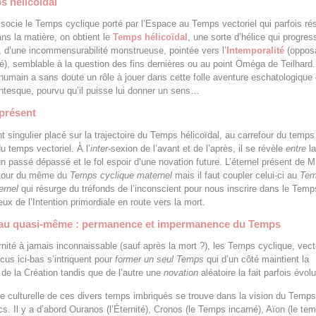
s hélicoïdal
socie le Temps cyclique porté par l’Espace au Temps vectoriel qui parfois ré
ns la matière, on obtient le
Temps hélicoïdal
, une sorte d’hélice qui progres
, d’une incommensurabilité monstrueuse, pointée vers l’
Intemporalité
(oppos
té), semblable à la question des fins dernières ou au point Oméga de Teilhard.
main a sans doute un rôle à jouer dans cette folle aventure eschatologique 
tesque, pourvu qu’il puisse lui donner un sens…
présent
nt singulier placé sur la trajectoire du Temps hélicoïdal, au carrefour du temps
u temps vectoriel. À l’
inter
-sexion de l’avant et de l’après, il se révèle
entre
la
’un passé dépassé et le fol espoir d’une novation future. L’éternel présent de M
retour du même du
Temps cyclique maternel
mais il faut coupler celui-ci au
Te
ernel
qui résurge du tréfonds de l’inconscient pour nous inscrire dans le Temp
ieux de l’Intention primordiale en route vers la mort.
u quasi-même : permanence et impermanence du Temps
rnité à jamais inconnaissable (sauf après la mort ?), les Temps cyclique, vecto
écus ici-bas s’intriquent pour
former un seul Temps
qui d’un côté maintient la
de la Création tandis que de l’autre une
novation
aléatoire la fait parfois évolu
 culturelle de ces divers temps imbriqués se trouve dans la vision du Temp
s. Il y a d’abord Ouranos (l’Éternité), Cronos (le Temps incarné), Aïon (le te