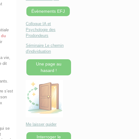
st
Évènements EFJ
Colloque IA et
Psychologie des
itiale
Prodondeurs
e
du
ir
Séminaire Le chemin
d'individuation
a vie,
 dit
Une page au
s
hasard !
.
ants.
re s’est
 son
ux
Me laisser guider
ui se
t
Interroger le