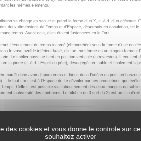
rdant les mêmes éléments.
biberon se change en sablier et prend la forme d’un X, c.-à-d. d’un
chiasma
. C
n des deux dimensions de Temps et d’Espace, désormais en copulation, tel le
pace-temps. Avant cela, elles étaient fusionnées en le Tout.
ermet l’écoulement du temps incarné (chronorrhée) sous la forme d’une coulé
 dans le vase ovoïde inférieur
brisé
, elle se transforme en un niagara formant 
la vie. Le sablier aussi se tient en position verticale (introversion). Il contient
eure la pierre (c.-à-d. l’Esprit du père), désagrégée en sable et finalement liqu
père paraît donc avoir disparu corps et biens dans l’océan en position horizont
). Il le faut car c’est à l’Espace de Le dévoiler par ses productions qui révèle
 Temps. Celle-ci est possible via l’abouchement des deux triangles du sablier
orment la diversité des contraires. Le trilobite (le 3 sort du 2) est un clin d’œil
est matériel-maternel se voit donc soumis à la
périodicité
: le spin des particul
s constellations, le système solaire, la terre, la rétroaction, le karma, les règl
r assure la pérennité de la structure
orchestrée par l’Espace qui implémente d
ise des cookies et vous donne le controle sur 
rojet de l’Intention primordiale. L’incarnation du Temps se maintient via la mor
souhaitez activer
u quotidien, mais en fait la matière ne cesse d’évoluer suite à la tension énerg