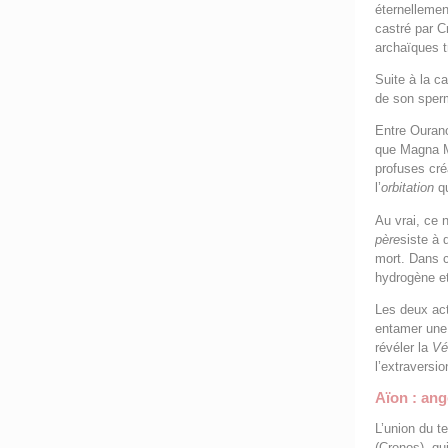
éternellemen
castré par C
archaïques t
Suite à la c
de son sper
Entre Ourano
que Magna Ma
profuses cré
l’
orbitation
qu
Au vrai, ce 
père
siste à 
mort. Dans ce
hydrogène et
Les deux act
entamer une
révéler la
Vé
l’extraversio
Aïon : ang
L’union du t
(Cronos), qu