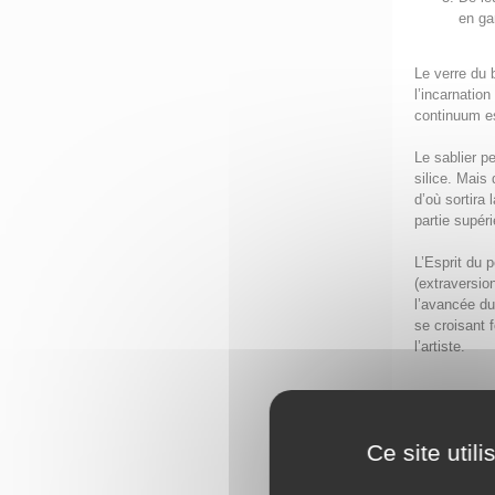
en ga
Le verre du 
l’incarnatio
continuum es
Le sablier p
silice. Mais
d’où sortira 
partie supéri
L’Esprit du 
(extraversion
l’avancée du
se croisant f
l’artiste.
Tout ce qui 
électrons, le
éternel retou
Ce site util
concret le p
répétition d