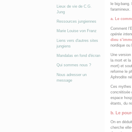
le big-bang. 
Lieux de vie de C.G.
faramineux. 
Jung
a. Le comm
Ressources jungiennes
Comment l’E
Marie Louise von Franz
opérée inten
dieu s’imm
Liens vers d'autres sites
nordique ou l
jungiens
Une version
Mandalas en fond d'écran
la mort et la
Qui sommes nous ?
mort) et sou
reforme le p
Nous adresser un
Aphrodite né
message
Ces mythes f
concrétisée 
espace hospi
étants, du 
b. Le pour
On en déduit
cherche elle