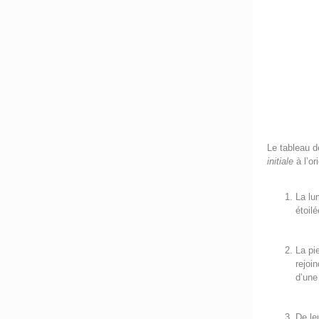
Le tableau d
initiale
à l’or
La lu
étoilé
La pi
rejoi
d’une 
De leu