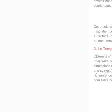
devenir con
dernier sans
Cet oracle d
il signifie :
et/ou forts, 
ou non, ser
2. Le Temp
L’Éternité s
ubiquitaire
qu
dimensions n
une syzygie).
l’Éternité, d
pour l’incar