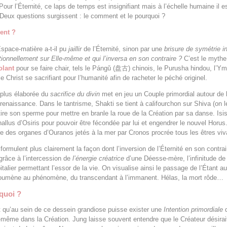
Pour l’Éternité, ce laps de temps est insignifiant mais à l’échelle humaine il e
Deux questions surgissent : le comment et le pourquoi ?
ent ?
space-matière a-t-il pu
jaillir
de l’Éternité, sinon par une
brisure de symétrie in
tionnellement sur Elle-même et qui l’inversa en son contraire ?
C’est le myth
olant
pour se faire chair, tels le Pángǔ (盘古) chinois, le Purusha hindou, l’Ym
e Christ se sacrifiant pour l’humanité afin de racheter le péché originel.
 plus élaborée du
sacrifice du divin
met en jeu un Couple primordial autour de l
 renaissance. Dans le tantrisme, Shakti se tient à califourchon sur Shiva (on le
tire son sperme pour mettre en branle la roue de la Création par sa danse. Isi
hallus d’Osiris pour pouvoir être fécondée par lui et engendrer le nouvel Horus
e des organes d’Ouranos jetés à la mer par Cronos procrée tous les êtres viv
ormulent plus clairement la façon dont l’inversion de l’Éternité en son contrai
grâce à l’intercession de
l’énergie créatrice
d’une Déesse-mère, l’infinitude de
talier permettant l’essor de la vie. On visualise ainsi le passage de l’Étant a
noumène au phénomène, du transcendant à l’immanent. Hélas, la mort rôde…
quoi ?
 qu’au sein de ce dessein grandiose puisse exister une
Intention primordiale
q
-même dans la Création. Jung laisse souvent entendre que le Créateur désirai