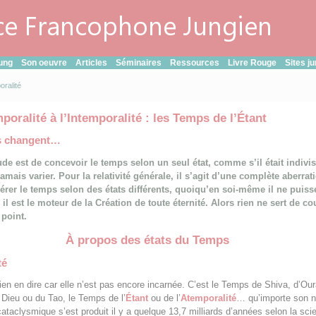
e
ung
Son oeuvre
Articles
Séminaires
Ressources
Livre Rouge
Sites j
oralité
poralité à l’Intemporalité : les Temps de l’Étant
s changent…
ude est de concevoir le temps selon un seul état, comme s’il était indivis
amais varier. Pour la relativité générale, il s’agit d’une complète aberrat
érer le temps selon des états différents, quoiqu’en soi-même il ne puiss
il est le moteur de la Création de toute éternité. Alors rien ne sert de cour
 point.
À propos des états du Temps
té
ien en dire car elle n’est pas encore incarnée. C’est le Temps de Shiva, d’Ou
Dieu ou du Tao, le Temps de l’
Étant
ou de l’
Atemporalité
… qu’importe son 
taclysmique s’est produit il y a quelque 13,7 milliards d’années selon la sci