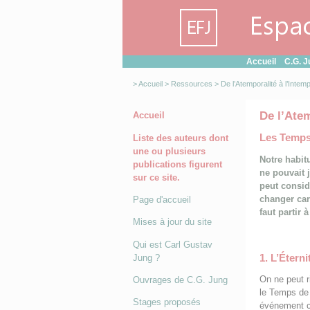
Panneau de gestion des cookies
Accueil
C.G. J
>
Accueil
>
Ressources
> De l’Atemporalité à l’Intemp
De l’Atem
Accueil
Les Temp
Liste des auteurs dont
une ou plusieurs
Notre habit
publications figurent
ne pouvait j
sur ce site.
peut consid
changer car 
Page d'accueil
faut partir à
Mises à jour du site
Qui est Carl Gustav
1. L’Éterni
Jung ?
On ne peut r
Ouvrages de C.G. Jung
le Temps de 
Stages proposés
événement ca