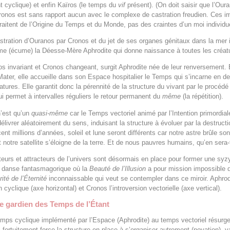
t cyclique) et enfin Kaïros (le temps du
vif
présent). (On doit saisir que l’Our
ronos est sans rapport aucun avec le complexe de castration freudien. Ces 
raitent de l’Origine du Temps et du Monde, pas des craintes d’un moi individue
astration d’Ouranos par Cronos et du jet de ses organes génitaux dans la mer i
me (écume) la Déesse-Mère Aphrodite qui donne naissance à toutes les créat
s invariant et Cronos changeant, surgit Aphrodite née de leur renversement. 
ter, elle accueille dans son Espace hospitalier le Temps qui s’incarne en d
atures. Elle garantit donc la pérennité de la structure du vivant par le procédé
i permet à intervalles réguliers le retour permanent du
même
(la répétition).
n’est qu’un
quasi-même
car le Temps vectoriel animé par l’Intention primordial
délivrer aléatoirement du sens, induisant la structure à évoluer par la destructi
nt millions d’années, soleil et lune seront différents car notre astre brûle so
 notre satellite s’éloigne de la terre. Et de nous pauvres humains, qu’en sera-t
eurs et attracteurs de l’univers sont désormais en place pour former une syzy
 danse fantasmagorique où la
Beauté de l’Illusion
a pour mission impossible 
rité de l’Éternité
inconnaissable qui veut se contempler dans ce miroir. Aphrod
n cyclique (axe horizontal) et Cronos l’introversion vectorielle (axe vertical).
e gardien des Temps de l’Étant
emps cyclique implémenté par l’Espace (Aphrodite) au temps vectoriel résurg
i fortuitement force la structure en place à s’organiser autrement (novation), v