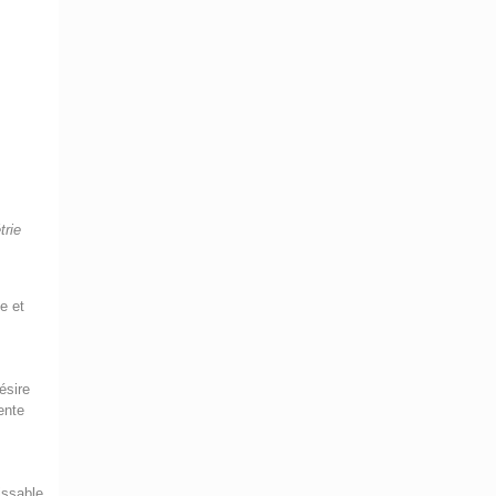
trie
e et
ésire
ente
issable