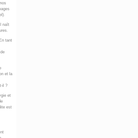
anos
images
l).
l naît
ures.
En tant
e
 de
e
on et la
n
-il ?
gie et
de
ite est
ent
a