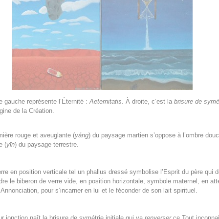
e gauche représente l’Éternité :
Aeternitatis
. À droite, c’est la
brisure de symé
igine de la Création.
mière rouge et aveuglante (
yáng
) du paysage martien s’oppose à l’ombre douc
e (
yīn
) du paysage terrestre.
erre en position verticale tel un phallus dressé symbolise l’Esprit du père qui d
ndre le biberon de verre vide, en position horizontale, symbole maternel, en att
Annonciation, pour s’incarner en lui et le féconder de son lait spirituel.
r jonction naît la brisure de symétrie initiale qui va
renverser
ce Tout inconna