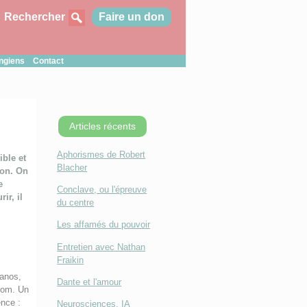
Rechercher
Faire un don
ungiens
Contact
Articles récents
Aphorismes de Robert
ible et
Blacher
ion. On
e
Conclave, ou l'épreuve
ir, il
du centre
Les affamés du pouvoir
Entretien avec Nathan
Fraikin
ranos,
Dante et l'amour
nom. Un
ence :
Neurosciences, IA