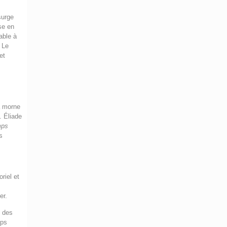
surge
se en
able à
 Le
et
 morne
. Éliade
mps
s
riel et
er.
s des
mps