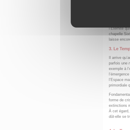
existant entr
C’est pourquo
la gravité q
mais jamais 
l’Éternité qu
chapelle Six
laisse encor
3. Le Temp
Il arrive qu
parfois une
exemple à l’
l’émergence 
l’Espace ma
primordiale 
Fondamentale
forme de cri
extinctions 
À cet égard,
dût-elle se 