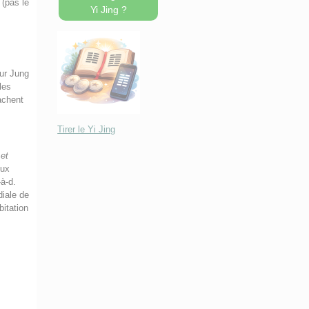
(pas le
Yi Jing ?
our Jung
les
sachent
Tirer le Yi Jing
 et
eux
à-d.
diale de
bitation