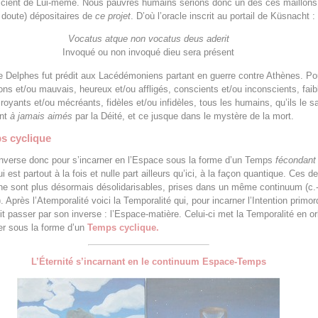
scient de Lui-même. Nous pauvres humains serions donc un des ces maillons 
 doute) dépositaires de
ce projet
. D’où l’oracle inscrit au portail de Küsnacht :
Vocatus atque non vocatus deus aderit
Invoqué ou non invoqué dieu sera présent
e Delphes fut prédit aux Lacédémoniens partant en guerre contre Athènes. P
 bons et/ou mauvais, heureux et/ou affligés, conscients et/ou inconscients, faib
croyants et/ou mécréants, fidèles et/ou infidèles, tous les humains, qu’ils le 
ont
à jamais aimés
par la Déité, et ce jusque dans le mystère de la mort.
s cyclique
’inverse donc pour s’incarner en l’Espace sous la forme d’un Temps
fécondant
i est partout à la fois et nulle part ailleurs qu’ici, à la façon quantique. Ces d
e sont plus désormais désolidarisables, prises dans un même continuum (c.-
 Après l’Atemporalité voici la Temporalité qui, pour incarner l’Intention primor
oit passer par son inverse : l’Espace-matière. Celui-ci met la Temporalité en or
ner sous la forme d’un
Temps cyclique.
L’Éternité s’incarnant en le continuum Espace-Temps