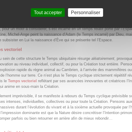
e les opposés (leur fusion sereine ne se conçoit bien qu’en l’Éternité).
i unifier la mécanique quantique et la relativité paraît si inaccessible. Il s’en
Tout accepter
Personnaliser
uantique est sans doute hors de notre portée. « Dieu joue aux dés » dans l’Es
dans le Temps. La raison en est que Dieu étant antérieur à tout est Soi-mêm
i, pour un motif à considérer, s’est incarné en un temps relatif porté par l’Espa
tine, Michel-Ange peint la naissance d’Adam (le Temps incarné) par Dieu, mais
e subsister en Lui la naissance d’Ève qui se présente tel l’Espace.
s vectoriel
’au sein de cette structure le Temps ubiquitaire résurge
aléatoirement
, provoqu
novation
au niveau individuel, collectif, ou pour la Création tout entière. Pens
explosion rapide du règne animal au Cambrien, à l’arrivée des mammifères ou
de l’homme sur terre. Ce n’est plus le Temps cyclique strictement répétitif ré
is le
Temps vectoriel
reflétant par ses avancées innovantes et créatrices l’In
qui anime en sous-main la Création.
ment imprévisible, il se manifeste à rebours du Temps cyclique prévisible s
ses intenses, individuelles, collectives ou pour toute la Création. Pensons au
massives durant l’évolution du vivant et à la sixième actuelle provoquée par 
 l’impression dominante est que la Nature désire concrétiser l’Intention primord
tromper parfois ou bien retourner en arrière afin de mieux rebondir…