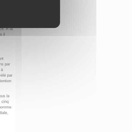
suit que
pace,
e
ce. À la
 il
ant
ons par
 à
vélé par
tention
ous la
x cinq
l’homme.
iale,