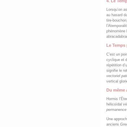
4. Le Temp
Lorsqu’on as
au hasard da
tire-bouchon
l’Atemporali
phénomène hu
abracadabran
Le Temps 
C’est un poi
cyclique et d
répétition d
signifie le 
vectoriel pat
vertical glor
Du même a
Hormis l’Éte
hélicoïdal v
permanence
Une approche
anciens Grec