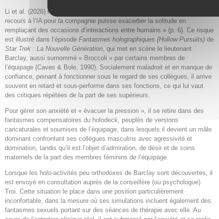
Li et al. (2026) mettent en garde contre le fait qu’« il est possible que le
recours à l’IA pour la compagnie puisse exacerber la solitude en
remplaçant des occasions d’interactions entre humains » (p. 6). Ce risque
est illustré dans l’épisode
Fantasmes holographiques (Hollow Pursuits)
de
Star Trek : La Nouvelle Génération
, qui met en scène le lieutenant
Barclay, aussi surnommé « Broccoli » par certains membres de
l’équipage (Caves & Bole, 1990). Socialement maladroit et en manque de
confiance, peinant à fonctionner sous le regard de ses collègues, il arrive
souvent en retard et sous-performe dans ses fonctions, ce qui lui vaut
des critiques répétées de la part de ses supérieurs.
Pour gérer son anxiété et « évacuer la pression », il se retire dans des
fantasmes compensatoires du holodeck, peuplés de versions
caricaturales et soumises de l’équipage, dans lesquels il devient un mâle
dominant confrontant ses collègues masculins avec agressivité et
domination, tandis qu’il est l’objet d’admiration, de désir et de soins
maternels de la part des membres féminins de l’équipage.
Lorsque les holo-activités peu orthodoxes de Barclay sont découvertes, il
est envoyé en consultation auprès de la conseillère (ou psychologue)
Troi. Cette situation le place dans une position particulièrement
inconfortable, dans la mesure où ses simulations incluent également des
fantasmes sexuels portant sur des séances de thérapie avec elle. Au