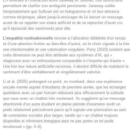
En revenant à l’interaction entre Janeway et Sullivan, ces distinctions
permettent de clarifier son ambiguïté persistante. Janeway oublie
temporairement que Sullivan est un hologramme et vit leur attirance
comme réciproque, allant jusqu’à envisager de lui laisser un message,
avant de se rappeler son statut artificiel et de se reprocher d’avoir cru
qu’il éprouvait des sentiments pour elle.
L’empathie motivationnelle
renvoie à l’allocation délibérée d’un temps
et d’une attention limités au bien-être d’autrui, où le choix signale à la fois
une intentionnalité et une valorisation singulière. Perry (2023) soutient que
cette dimension ne peut être attribuée aux systèmes d’IA, qui «
réagissent avec un enthousiasme comparable à n’importe qui d’autre ».
Une fois leur nature artificielle reconnue, il devient difficile de maintenir le
sentiment d’être véritablement et singulièrement valorisé.
Li et al. (2026) prolongent ce point, en montrant, dans une expérience
sociale menée auprès d’étudiants de première année, que les échanges
quotidiens avec un pair humain réduisent plus efficacement la solitude
que ceux avec un chatbot très soutenant. Ils suggèrent qu’un message
attentionné d’un autre étudiant en pleine période d’examens revêt un
poids relationnel précisément parce qu’il signale une priorisation au sein
de contraintes sociales plus larges, tandis qu’« un chatbot toujours
disponible et infiniment énergique peut ne pas porter un tel poids
émotionnel » (pp. 5–6).