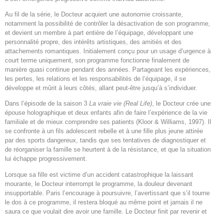
Au fil de la série, le Docteur acquiert une autonomie croissante,
notamment la possibilité de contrôler la désactivation de son programme,
et devient un membre à part entière de l’équipage, développant une
personnalité propre, des intérêts artistiques, des amitiés et des
attachements romantiques. Initialement conçu pour un usage d’urgence à
court terme uniquement, son programme fonctionne finalement de
manière quasi continue pendant des années. Partageant les expériences,
les pertes, les relations et les responsabilités de l’équipage, il se
développe et mûrit à leurs côtés, allant peut-être jusqu’à s’individuer.
Dans l’épisode de la saison 3
La vraie vie (Real Life)
, le Docteur crée une
épouse holographique et deux enfants afin de faire l’expérience de la vie
familiale et de mieux comprendre ses patients (Kloor & Williams, 1997). Il
se confronte à un fils adolescent rebelle et à une fille plus jeune attirée
par des sports dangereux, tandis que ses tentatives de diagnostiquer et
de réorganiser la famille se heurtent à de la résistance, et que la situation
lui échappe progressivement.
Lorsque sa fille est victime d’un accident catastrophique la laissant
mourante, le Docteur interrompt le programme, la douleur devenant
insupportable. Paris l’encourage à poursuivre, l’avertissant que s’il tourne
le dos à ce programme, il restera bloqué au même point et jamais il ne
saura ce que voulait dire avoir une famille. Le Docteur finit par revenir et