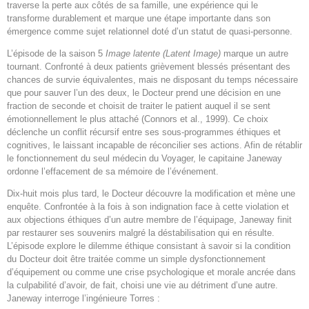
traverse la perte aux côtés de sa famille, une expérience qui le
transforme durablement et marque une étape importante dans son
émergence comme sujet relationnel doté d’un statut de quasi-personne.
L’épisode de la saison 5
Image latente (Latent Image)
marque un autre
tournant. Confronté à deux patients grièvement blessés présentant des
chances de survie équivalentes, mais ne disposant du temps nécessaire
que pour sauver l’un des deux, le Docteur prend une décision en une
fraction de seconde et choisit de traiter le patient auquel il se sent
émotionnellement le plus attaché (Connors et al., 1999). Ce choix
déclenche un conflit récursif entre ses sous-programmes éthiques et
cognitives, le laissant incapable de réconcilier ses actions. Afin de rétablir
le fonctionnement du seul médecin du Voyager, le capitaine Janeway
ordonne l’effacement de sa mémoire de l’événement.
Dix-huit mois plus tard, le Docteur découvre la modification et mène une
enquête. Confrontée à la fois à son indignation face à cette violation et
aux objections éthiques d’un autre membre de l’équipage, Janeway finit
par restaurer ses souvenirs malgré la déstabilisation qui en résulte.
L’épisode explore le dilemme éthique consistant à savoir si la condition
du Docteur doit être traitée comme un simple dysfonctionnement
d’équipement ou comme une crise psychologique et morale ancrée dans
la culpabilité d’avoir, de fait, choisi une vie au détriment d’une autre.
Janeway interroge l’ingénieure Torres :