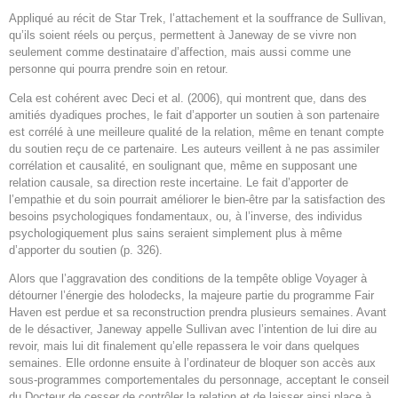
Appliqué au récit de Star Trek, l’attachement et la souffrance de Sullivan,
qu’ils soient réels ou perçus, permettent à Janeway de se vivre non
seulement comme destinataire d’affection, mais aussi comme une
personne qui pourra prendre soin en retour.
Cela est cohérent avec Deci et al. (2006), qui montrent que, dans des
amitiés dyadiques proches, le fait d’apporter un soutien à son partenaire
est corrélé à une meilleure qualité de la relation, même en tenant compte
du soutien reçu de ce partenaire. Les auteurs veillent à ne pas assimiler
corrélation et causalité, en soulignant que, même en supposant une
relation causale, sa direction reste incertaine. Le fait d’apporter de
l’empathie et du soin pourrait améliorer le bien-être par la satisfaction des
besoins psychologiques fondamentaux, ou, à l’inverse, des individus
psychologiquement plus sains seraient simplement plus à même
d’apporter du soutien (p. 326).
Alors que l’aggravation des conditions de la tempête oblige Voyager à
détourner l’énergie des holodecks, la majeure partie du programme Fair
Haven est perdue et sa reconstruction prendra plusieurs semaines. Avant
de le désactiver, Janeway appelle Sullivan avec l’intention de lui dire au
revoir, mais lui dit finalement qu’elle repassera le voir dans quelques
semaines. Elle ordonne ensuite à l’ordinateur de bloquer son accès aux
sous-programmes comportementales du personnage, acceptant le conseil
du Docteur de cesser de contrôler la relation et de laisser ainsi place à