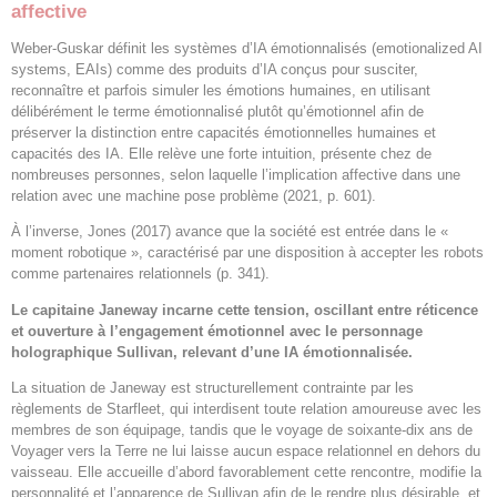
affective
Weber-Guskar définit les systèmes d’IA émotionnalisés (emotionalized AI
systems, EAIs) comme des produits d’IA conçus pour susciter,
reconnaître et parfois simuler les émotions humaines, en utilisant
délibérément le terme émotionnalisé plutôt qu’émotionnel afin de
préserver la distinction entre capacités émotionnelles humaines et
capacités des IA. Elle relève une forte intuition, présente chez de
nombreuses personnes, selon laquelle l’implication affective dans une
relation avec une machine pose problème (2021, p. 601).
À l’inverse, Jones (2017) avance que la société est entrée dans le «
moment robotique », caractérisé par une disposition à accepter les robots
comme partenaires relationnels (p. 341).
Le capitaine Janeway incarne cette tension, oscillant entre réticence
et ouverture à l’engagement émotionnel avec le personnage
holographique Sullivan, relevant d’une IA émotionnalisée.
La situation de Janeway est structurellement contrainte par les
règlements de Starfleet, qui interdisent toute relation amoureuse avec les
membres de son équipage, tandis que le voyage de soixante-dix ans de
Voyager vers la Terre ne lui laisse aucun espace relationnel en dehors du
vaisseau. Elle accueille d’abord favorablement cette rencontre, modifie la
personnalité et l’apparence de Sullivan afin de le rendre plus désirable, et