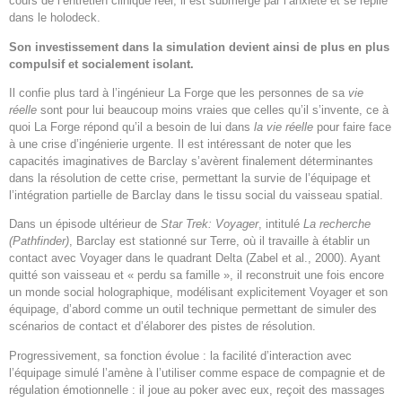
cours de l’entretien clinique réel, il est submergé par l’anxiété et se replie
dans le holodeck.
Son investissement dans la simulation devient ainsi de plus en plus
compulsif et socialement isolant.
Il confie plus tard à l’ingénieur La Forge que les personnes de sa
vie
réelle
sont pour lui beaucoup moins vraies que celles qu’il s’invente, ce à
quoi La Forge répond qu’il a besoin de lui dans
la vie réelle
pour faire face
à une crise d’ingénierie urgente. Il est intéressant de noter que les
capacités imaginatives de Barclay s’avèrent finalement déterminantes
dans la résolution de cette crise, permettant la survie de l’équipage et
l’intégration partielle de Barclay dans le tissu social du vaisseau spatial.
Dans un épisode ultérieur de
Star Trek: Voyager
, intitulé
La recherche
(Pathfinder)
, Barclay est stationné sur Terre, où il travaille à établir un
contact avec Voyager dans le quadrant Delta (Zabel et al., 2000). Ayant
quitté son vaisseau et « perdu sa famille », il reconstruit une fois encore
un monde social holographique, modélisant explicitement Voyager et son
équipage, d’abord comme un outil technique permettant de simuler des
scénarios de contact et d’élaborer des pistes de résolution.
Progressivement, sa fonction évolue : la facilité d’interaction avec
l’équipage simulé l’amène à l’utiliser comme espace de compagnie et de
régulation émotionnelle : il joue au poker avec eux, reçoit des massages