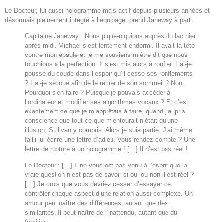
Le Docteur, lui aussi hologramme mais actif depuis plusieurs années et
désormais pleinement intégré à l’équipage, prend Janeway à part.
Capitaine Janeway : Nous pique-niquions auprès du lac hier
après-midi. Michael s’est lentement endormi. Il avait la tête
contre mon épaule et je me souviens m’être dit que nous
touchions à la perfection. Il s’est mis alors à ronfler. L’ai-je
poussé du coude dans l’espoir qu’il cesse ses ronflements
? L’ai-je secoué afin de le retirer de son sommeil ? Non.
Pourquoi s’en faire ? Puisque je pouvais accéder à
l’ordinateur et modifier ses algorithmes vocaux ? Et c’est
exactement ce que je m’apprêtais à faire, quand j’ai pris
conscience que tout ce que m’entourait n’était qu’une
illusion, Sullivan y compris. Alors je suis partie. J’ai même
failli lui écrire une lettre d’adieu. Vous rendez compte ? Une
lettre de rupture à un hologramme ! […] Il n’est pas réel !
Le Docteur : […] Il ne vous est pas venu à l’esprit que la
vraie question n’est pas de savoir si oui ou non il est réel ?
[…] Je crois que vous devriez cesser d’essayer de
contrôler chaque aspect d’une relation aussi complexe. Un
amour peut naître des différences, autant que des
similarités. Il peut naître de l’inattendu, autant que du
familier.