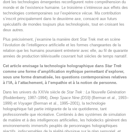
dont les technologies émergentes reconfigurent notre compréhension du
monde et de l’existence humaine. Le troisième s’intéresse aux effets des
technologies contemporaines sur l’expérience vécue. Ma contribution
s’inscrit principalement dans le deuxième axe, consacré aux futurs
spéculatifs de mondes toujours plus technologisés, tout en croisant les
deux autres.
Plus précisément, j’examine la manière dont Star Trek met en scène
l’évolution de l’intelligence artificielle et les formes changeantes de la
relation que les humains pourraient entretenir avec elle, au fil de quarante
années de production télévisuelle couvrant huit siècles de temps narratif.
Cet article envisage la technologie holographique dans
Star Trek
comme une forme d’amplification mythique permettant d’explorer,
sous une forme dramatisée, les questions contemporaines relatives
à l’IA, à l’attachement, à l’empathie et à la notion de personne.
Dans les univers du XXIVe siècle de
Star Trek : La Nouvelle Génération
(Roddenberry, 1987–1994),
Deep Space Nine (DS9)
(Berman et al., 1993–
1999) et
Voyager
(Berman et al., 1995–2001), la technologie
holographique fait partie intégrante de la vie quotidienne, tant
professionnelle que récréative. Combinés à des systèmes de simulation
de matière et à des intelligences artificielles, les holodecks génèrent des
environnements immersifs peuplés de personnages holographiques
réactifs, indiscernables de la réalité physique sur le plan sensoriel, et