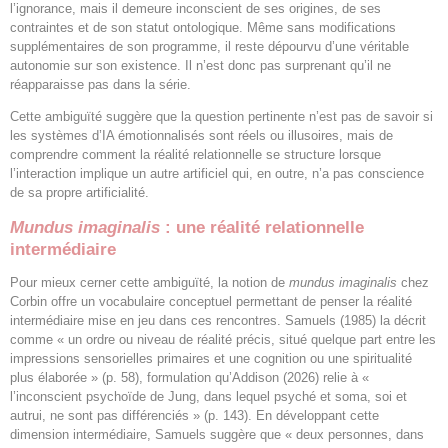
l’ignorance, mais il demeure inconscient de ses origines, de ses
contraintes et de son statut ontologique. Même sans modifications
supplémentaires de son programme, il reste dépourvu d’une véritable
autonomie sur son existence. Il n’est donc pas surprenant qu’il ne
réapparaisse pas dans la série.
Cette ambiguïté suggère que la question pertinente n’est pas de savoir si
les systèmes d’IA émotionnalisés sont réels ou illusoires, mais de
comprendre comment la réalité relationnelle se structure lorsque
l’interaction implique un autre artificiel qui, en outre, n’a pas conscience
de sa propre artificialité.
Mundus imaginalis
: une réalité relationnelle
intermédiaire
Pour mieux cerner cette ambiguïté, la notion de
mundus imaginalis
chez
Corbin offre un vocabulaire conceptuel permettant de penser la réalité
intermédiaire mise en jeu dans ces rencontres. Samuels (1985) la décrit
comme « un ordre ou niveau de réalité précis, situé quelque part entre les
impressions sensorielles primaires et une cognition ou une spiritualité
plus élaborée » (p. 58), formulation qu’Addison (2026) relie à «
l’inconscient psychoïde de Jung, dans lequel psyché et soma, soi et
autrui, ne sont pas différenciés » (p. 143). En développant cette
dimension intermédiaire, Samuels suggère que « deux personnes, dans