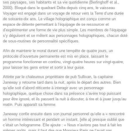
ses paysages, ses habitants et sa vie quotidienne (Berlinghoff et al.,
2000). Bloqué dans le quadrant Delta depuis cinq ans, le vaisseau
Voyager est engagé dans un voyage de retour vers la Terre d’une durée
de soixante-dix ans. Le village holographique est conçu comme un
espace de détente permettant à l’équipage de se ressourcer et
d’expérimenter une forme de vie plus simple. Les membres de l’équipage
s’y déguisent et se mêlent aux personnages holographiques, chacun doté
de sous-routines de personnalité spécifiques.
Afin de maintenir le moral durant une tempête de quatre jours, un
protocole d’ouverture permanente est mis en place, laissant le
programme fonctionner en continu, vingt-quatre heures sur vingt-quatre,
pour laisser les gens entrer et sortir à leur guise.
Attirée par le chaleureux propriétaire de pub Sullivan, la capitaine
Janeway y retourne tard dans la nuit, après le départ des autres. Bien
qu’elle soit d’abord réticente à interagir avec un personnage
holographique, quelque chose dans sa présence s’avère trop puissant
pour être ignoré, et ils passent la nuit à discuter, à rire et à jouer jusqu’au
matin. Puis apparaît sa femme.
Janeway confie ensuite dans son journal personnel qu’elle a « rencontré
un homme intéressant et pendant un instant, [elle a] presque oublié que
c’était un hologramme. Elle ajoute : « Nous n’avions pas tout à fait les
mêmes goûts, mais il faut dire que Monsieur Paris ne l’avait pas