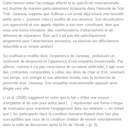
Cette tension entre l’accordage affectif et la spécificité motivationnelle
est illustrée de manière particulièrement éclairante dans l’épisode de Star
Trek. Janeway suppose que Sullivan « se serait déjà trouvé une nouvelle
petite amie », pourtant celui-ci souffre de son absence. Son alcoolisation,
son agressivité et ses appels répétés à son nom constituent, bien que
sous une forme immature, des manifestations d’attachement et de
détresse de séparation. Bien qu’il n’ait pas été spécifiquement
programmé pour l’attachement amoureux, sa réaction est difficilement
réductible à un simple artefact.
Sa souffrance modifie donc l’expérience de Janeway, produisant un
sentiment de réciprocité et l’apparence d’une empathie émotionnelle. Par
ailleurs, comme il n’a pas conscience de sa nature artificielle, il agit sous
des contraintes comparables à celles des êtres de chair et d’os, orientant
son temps, son énergie et son attention limités vers la recherche de
proximité avec Janeway. Son empathie motivationnelle apparaît ainsi
dirigée vers elle.
Li et al. (2026) suggèrent en outre que le fait « d’être une source
d’empathie et de soin pour autrui peut […] représenter une forme critique
de motivation pour maintenir l’engagement dans les relations », en notant
que « les participants dans la condition humaine étaient deux fois plus
susceptibles que ceux de la condition chatbot de revenir volontairement
dans la salle de discussion après la fin de l’étude » (p. 6).