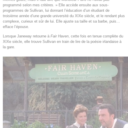
programmé selon mes critères. » Elle accède ensuite aux sous-
programmes de Sullivan, lui donnant l’éducation d’un étudiant de
troisième année d’une grande université du XIXe siècle, et le rendant plus
complexe, curieux et sûr de lui. Elle ajuste sa taille et sa barbe, puis…
efface l’épouse.
Lorsque Janeway retourne à
Fair Haven
, cette fois en tenue complète du
XIXe siècle, elle trouve Sullivan en train de lire de la poésie irlandaise à
la gare.