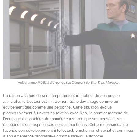
Hologramme Médical d’Urgence (Le Docteur) de
Star Trek: Voyager.
En raison à la fois de son comportement irritable et de son origine
artificielle, le Docteur est initialement traité davantage comme un
équipement que comme une personne. Cette situation évolue
progressivement à travers sa relation avec Kes, le premier membre de
l’équipage à considérer de manière constante que ses pensées, ses
émotions et ses expériences sont authentiques. Cette reconnaissance
favorise son développement intellectuel, émotionnel et social et contribue
à son émergence progressive comme individu autonome.