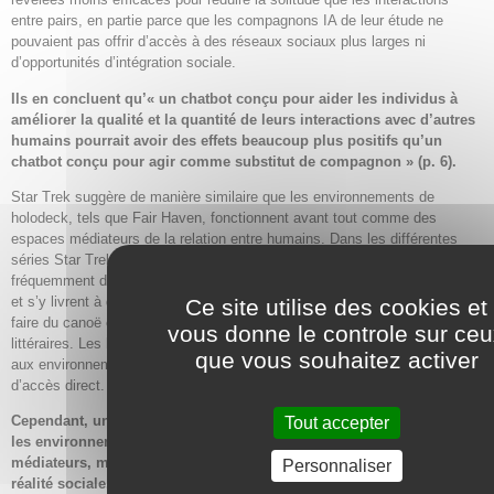
entre pairs, en partie parce que les compagnons IA de leur étude ne
pouvaient pas offrir d’accès à des réseaux sociaux plus larges ni
d’opportunités d’intégration sociale.
Ils en concluent qu’« un chatbot conçu pour aider les individus à
améliorer la qualité et la quantité de leurs interactions avec d’autres
humains pourrait avoir des effets beaucoup plus positifs qu’un
chatbot conçu pour agir comme substitut de compagnon » (p. 6).
Star Trek suggère de manière similaire que les environnements de
holodeck, tels que Fair Haven, fonctionnent avant tout comme des
espaces médiateurs de la relation entre humains. Dans les différentes
séries Star Trek du XXIVe siècle, les membres d’équipage entrent
fréquemment dans des programmes de holodeck par deux ou en groupe,
et s’y livrent à des activités partagées telles que regarder du baseball,
Ce site utilise des cookies et
faire du canoë ou rejouer des événements historiques et des récits
vous donne le controle sur ce
littéraires. Les holo-environnements opèrent ainsi comme des substituts
que vous souhaitez activer
aux environnements terrestres ou planétaires auxquels l’équipage n’a pas
d’accès direct.
Cependant, une seconde dimension de cette dynamique concerne
Tout accepter
les environnements virtuels non seulement comme espaces
médiateurs, mais aussi comme substituts compensatoires à la
Personnaliser
réalité sociale.