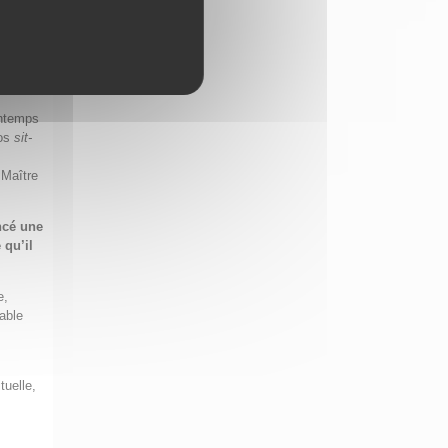
nq
un
a
s
intemps
nos
sit-
 Maître
ncé une
 qu’il
e,
able
tuelle,
s