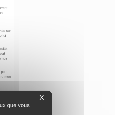
rrent.
un
ais sur
e lui
rsité,
vert
u noir
 post-
ivre mon
i
 Dieu
X
Masquer le bandeau 
 brûle
ceux que vous