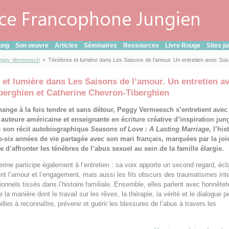
ung
Son oeuvre
Articles
Séminaires
Ressources
Livre Rouge
Sites j
eggy Vermeesch
>
Ténèbres et lumière dans Les Saisons de l’amour. Un entretien avec Sus
 et lumière dans Les Saisons de l’amour. Un entretien a
berghien et Catherine Chevron-Tiberghien
ange à la fois tendre et sans détour, Peggy Vermeesch s’entretient ave
 auteure américaine et enseignante en écriture créative d’inspiration jun
 son récit autobiographique
Seasons of Love : A Lasting Marriage,
l’his
e-six années de vie partagée avec son mari français, marquées par la joie,
e d’affronter les ténèbres de l’abus sexuel au sein de la famille élargie.
erine participe également à l’entretien : sa voix apporte un second regard, écl
t l’amour et l’engagement, mais aussi les fils obscurs des traumatismes inte
ionnels tissés dans l’histoire familiale. Ensemble, elles parlent avec honnêtet
la manière dont le travail sur les rêves, la thérapie, la vérité et le dialogue 
illes à reconnaître, prévenir et guérir les blessures de l’abus à travers les