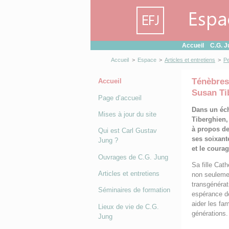
Panneau de gestion des cookies
Accueil
C.G. J
Accueil
>
Espace
>
Articles et entretiens
>
P
Ténèbres
Accueil
Susan Ti
Page d’accueil
Dans un éch
Mises à jour du site
Tiberghien,
à propos de
Qui est Carl Gustav
ses soixant
Jung ?
et le courag
Ouvrages de C.G. Jung
Sa fille Cath
Articles et entretiens
non seulemen
transgénérat
Séminaires de formation
espérance de 
aider les fam
Lieux de vie de C.G.
générations.
Jung