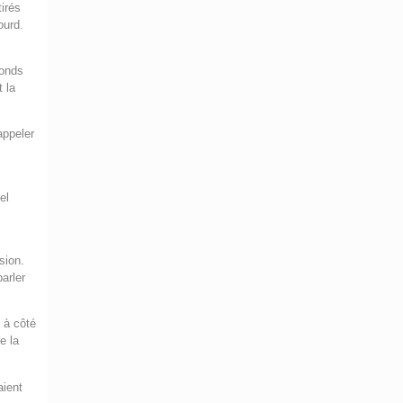
irés
ourd.
gonds
t la
appeler
el
s
sion.
parler
 à côté
e la
aient