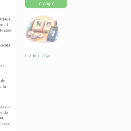
Yi Jing ?
ariage
e lit
iduation
ançais
Tirer le Yi Jing
mes
 de
u la
iunctio
,
es de
ur,
t pour