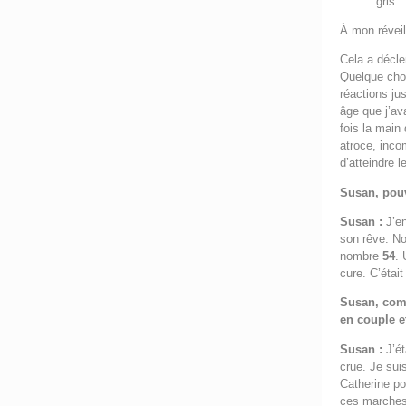
gris.
À mon révei
Cela a décle
Quelque cho
réactions ju
âge que j’av
fois la main 
atroce, inco
d’atteindre l
Susan, pou
Susan :
J’e
son rêve. No
nombre
54
. 
cure. C’était
Susan, comm
en couple et
Susan :
J’ét
crue. Je suis
Catherine po
ces marches