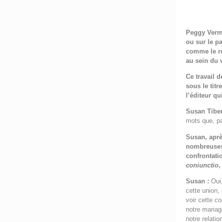
Peggy Verm
ou sur le pa
comme le réc
au sein du 
Ce travail d
sous le titr
l’éditeur qu
Susan Tibe
mots que, pa
Susan, aprè
nombreuses
confrontati
coniunctio
,
Susan :
Oui,
cette union
voir cette
co
notre mariag
notre relatio