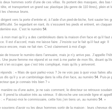
is deux hommes sortir d’une de ces villas. Ils portent des masques, des bas t
 tête, et transportent un grand sac plastique (du genre de 110 litres), plein et l
nt les cheveux bruns.
 dirigent vers la porte d’entrée et, à l’aide d’un pied-de-biche, font sauter les 
ifficulté. Se regardant en riant, ils s’essuient les pieds et entrent, en claquan
 derrière eux. C’est le numéro
54
.
s à mon mari qu’il y a des cambrioleurs dans la maison d’en face et qu’il faut 
ice. Il est d’accord, mais me laisse faire. J’insiste sur le fait qu’il faut agir. Il
esce encore, mais ne fait rien. C’est clairement à moi d’agir.
aie de trouver le numéro dans l’annuaire, mais je n’y arrive pas. J’appelle l’hôt
n. Une jeune femme me répond et se met à me parler de mon fils, disant qu’il
nt s’en occuper, que c’est très compliqué, mais qu’ils y arriveront.
i réponds : « Mais de quoi parlez-vous ? Je ne vois pas à quoi vous faites allu
us dis qu’il y a un cambriolage dans la villa d’en face, au numéro
54
. Puis-je 
recteur que je connais très bien ? »
 manière ou d’une autre, je ne sais comment, le directeur se retrouve soudain
i. Il prend la situation très au sérieux. Il décroche une seconde ligne et appell
e : « Passez-moi le commissaire, cette fois j’en tiens un, au numéro
54
. »
 souviens d’avoir vu les deux hommes sortir de la maison : leurs cheveux ét