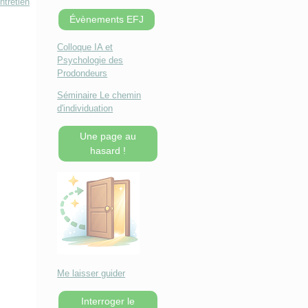
ntretien
Évènements EFJ
Colloque IA et
Psychologie des
Prodondeurs
Séminaire Le chemin
d'individuation
Une page au
hasard !
Me laisser guider
Interroger le