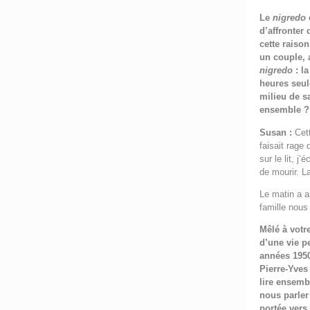
Le
nigredo
d’affronter 
cette raiso
un couple, 
nigredo
: l
heures seul
milieu de s
ensemble ?
Susan :
Cet
faisait rage
sur le lit, 
de mourir. La
Le matin a a
famille nous
Mêlé à votr
d’une vie p
années 1950
Pierre-Yves
lire ensemb
nous parler 
portée vers 