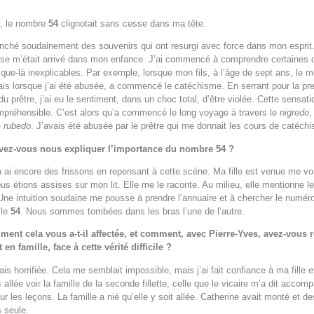
l, le nombre
54
clignotait sans cesse dans ma tête.
nché soudainement des souvenirs qui ont resurgi avec force dans mon esprit
se m’était arrivé dans mon enfance. J’ai commencé à comprendre certaines
sque-là inexplicables. Par exemple, lorsque mon fils, à l’âge de sept ans, le
ais lorsque j’ai été abusée, a commencé le catéchisme. En serrant pour la pr
du prêtre, j’ai eu le sentiment, dans un choc total, d’être violée. Cette sensati
mpréhensible. C’est alors qu’a commencé le long voyage à travers le
nigredo
,
e
rubedo
. J’avais été abusée par le prêtre qui me donnait les cours de catéch
vez-vous nous expliquer l’importance du nombre 54 ?
n ai encore des frissons en repensant à cette scène. Ma fille est venue me vo
us étions assises sur mon lit. Elle me le raconte. Au milieu, elle mentionne l
Une intuition soudaine me pousse à prendre l’annuaire et à chercher le numéro
 le
54
. Nous sommes tombées dans les bras l’une de l’autre.
ent cela vous a-t-il affectée, et comment, avec Pierre-Yves, avez-vous r
 en famille, face à cette vérité difficile ?
ais horrifiée. Cela me semblait impossible, mais j’ai fait confiance à ma fille et 
 allée voir la famille de la seconde fillette, celle que le vicaire m’a dit accom
ur les leçons. La famille a nié qu’elle y soit allée. Catherine avait monté et 
 seule.