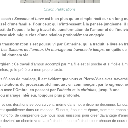
Chiron Publications
eesch :
Seasons of Love
est bien plus qu’un simple récit sur un long m
ssé d’une famille. Pour ceux qui s’intéressent à la pensée jungienne, il s
it de l’opus : le long travail de transformation de l’amour et de l’indiv
vase alchimique clos d’une relation profondément engagée.
e transformation s’est poursuivi par Catherine, qui a traduit le livre en fr
e
Les Saisons de l’amour, Un mariage qui traverse le temps,
en quête de
i lui donnera vie.
rghien :
Ce travail d’amour accompli par ma fille est si proche et si fidèle à 
rfois, je le préfère à mon propre texte.
s 66 ans de mariage, il est évident que vous et Pierre-Yves avez traversé
 itérations du processus alchimique : en commençant par le
nigredo
, o
on avec l’Ombre, en passant par l’
albedo
et la
citrinitas
, jusqu’à une
 ou mariage intérieur, toujours plus profonde.
 et ces itérations se poursuivent, même dans notre dixième décennie. La
con
, est quotidienne dans un mariage. Si nous, épouse et époux, sommes capabl
niunctio
, de comprendre que nous nous unissons pour créer davantage d’amo
e devient un chemin vers la plénitude — une plénitude pour chacun de nous e
n.