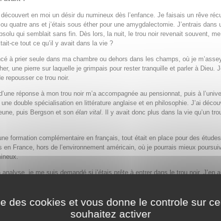
i découvert en moi un désir du numineux dès l’enfance. Je faisais un rêve récu
s ou quatre ans et j’étais sous éther pour une amygdalectomie. J’entrais dans 
bsolu qui semblait sans fin. Dès lors, la nuit, le trou noir revenait souvent, me
it-ce tout ce qu’il y avait dans la vie ?
cé à prier seule dans ma chambre ou dehors dans les champs, où je m’assey
er, une pierre sur laquelle je grimpais pour rester tranquille et parler à Dieu. J
 repousser ce trou noir.
d’une réponse à mon trou noir m’a accompagnée au pensionnat, puis à l’unive
i une double spécialisation en littérature anglaise et en philosophie. J’ai décou
jeune, puis Bergson et son
élan vital
. Il y avait donc plus dans la vie qu’un tro
une formation complémentaire en français, tout était en place pour des études
es en France, hors de l’environnement américain, où je pourrais mieux poursu
mineux.
 analyse, je me suis demandé si j’étais prête à entrer dans le trou noir. J’en a
image que j’ai inclus dans mon livre
Circling to the Center
, avec ces mots : «
 dans la nuit pour qu’au cœur des ténèbres, nous puissions voir la lumière qui
ise des cookies et vous donne le controle sur 
r » (p. 23).
souhaitez activer
livre, vous nous guidez à travers le printemps de votre mariage : votre