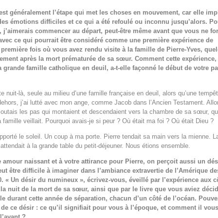
est généralement l’étape qui met les choses en mouvement, car elle imp
des émotions difficiles et ce qui a été refoulé ou inconnu jusqu’alors. Po
n, j’aimerais commencer au départ, peut-être même avant que vous ne fo
avec ce qui pourrait être considéré comme une première expérience de
a première fois où vous avez rendu visite à la famille de Pierre-Yves, que
ement après la mort prématurée de sa sœur. Comment cette expérience,
a grande famille catholique en deuil, a-t-elle façonné le début de votre p
te nuit-là, seule au milieu d’une famille française en deuil, alors qu’une tempê
 dehors, j’ai lutté avec mon ange, comme Jacob dans l’Ancien Testament. All
j’écoutais les pas qui montaient et descendaient vers la chambre de sa sœur, qu
 famille veillait. Pourquoi avais-je si peur ? Où était ma foi ? Où était Dieu ?
pporté le soleil. Un coup à ma porte. Pierre tendait sa main vers la mienne. L
 attendait à la grande table du petit-déjeuner. Nous étions ensemble.
e amour naissant et à votre attirance pour Pierre, on perçoit aussi un dés
eut être difficile à imaginer dans l’ambiance extravertie de l’Amérique de
. « Un désir du numineux », écrivez-vous, éveillé par l’expérience aux c
 la nuit de la mort de sa sœur, ainsi que par le livre que vous aviez déci
le durant cette année de séparation, chacun d’un côté de l’océan. Pouv
de ce désir : ce qu’il signifiait pour vous à l’époque, et comment il vous
l’avant ?