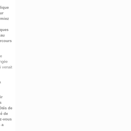
lique
ur
rmiez
lques
 au
arcours
te
ongée
i venait
a
ir
s
ôtés de
dé de
ez-vous
 a