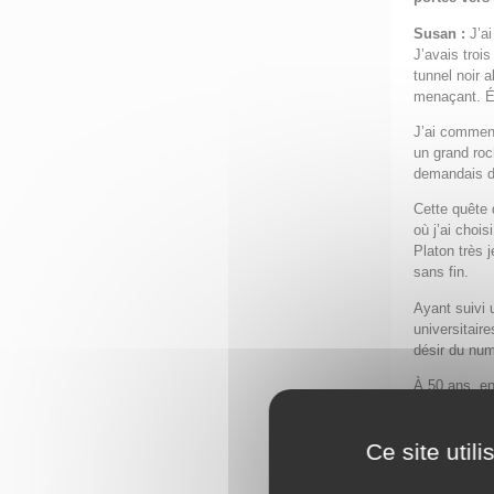
Susan :
J’a
J’avais troi
tunnel noir a
menaçant. Éta
J’ai commen
un grand roch
demandais de
Cette quête 
où j’ai chois
Platon très 
sans fin.
Ayant suivi 
universitair
désir du nu
À 50 ans, en
dessiné une 
nous conduit
Ce site util
en notre cœu
Dans votre 