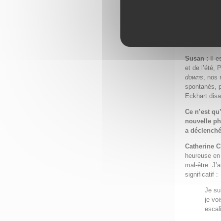
rencontre a
enfants à tr
sixième enf
pensée jung
américaines,
Susan :
Il 
et de l’été,
downs
, nos 
spontanés, 
Eckhart disa
Ce n’est qu
nouvelle p
a déclench
Catherine C
heureuse en 
mal-être. J’
significatif :
Je su
je vo
escal