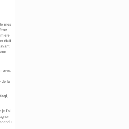
.
 de mes
 même
emière
on était
 avant
isme.
ir avec
e
 de la
éagi,
je l’ai
pagner
descendu