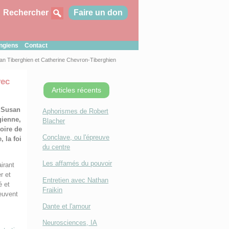
Rechercher
Faire un don
ungiens
Contact
an Tiberghien et Catherine Chevron-Tiberghien
vec
Articles récents
c Susan
Aphorismes de Robert
gienne,
Blacher
toire de
Conclave, ou l'épreuve
 la foi
du centre
Les affamés du pouvoir
airant
r et
Entretien avec Nathan
é et
Fraikin
peuvent
Dante et l'amour
Neurosciences, IA