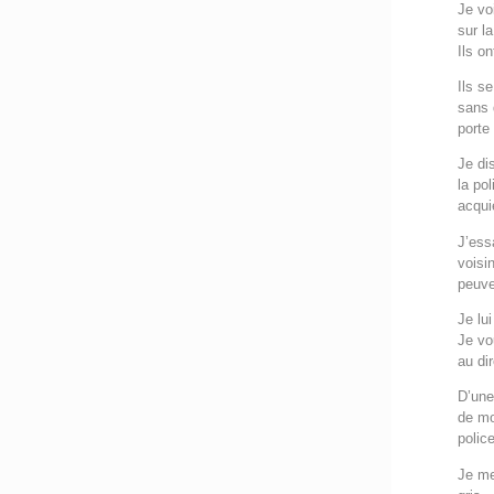
Je vo
sur la
Ils o
Ils se
sans d
porte
Je di
la pol
acqui
J’ess
voisi
peuve
Je lu
Je vo
au di
D’une
de mo
polic
Je me