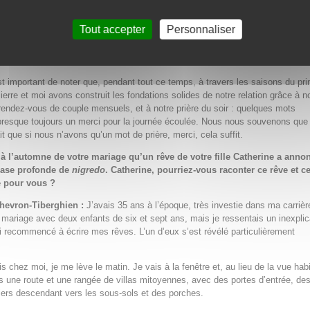
moureuse, vos premières années ensemble, puis la naissance de vos ci
avers la France, la Belgique, l’Italie et la Suisse, ainsi que l’adoption d’
Tout accepter
Personnaliser
ant du Vietnam. La saison d’été a été marquée par votre découverte de l
ienne, vos études et votre analyse, un retour à vos racines anglophone
 et le lancement de votre carrière d’écrivaine.
est important de noter que, pendant tout ce temps, à travers les saisons du pr
 Pierre et moi avons construit les fondations solides de notre relation grâce à 
rendez-vous de couple mensuels, et à notre prière du soir : quelques mots
presque toujours un merci pour la journée écoulée. Nous nous souvenons que
it que si nous n’avons qu’un mot de prière, merci, cela suffit.
’à l’automne de votre mariage qu’un rêve de votre fille Catherine a anno
hase profonde de
nigredo
. Catherine, pourriez-vous raconter ce rêve et ce
é pour vous ?
hevron-Tiberghien :
J’avais 35 ans à l’époque, très investie dans ma carrièr
mariage avec deux enfants de six et sept ans, mais je ressentais un inexplic
ai recommencé à écrire mes rêves. L’un d’eux s’est révélé particulièrement
is chez moi, je me lève le matin. Je vais à la fenêtre et, au lieu de la vue habi
is une route et une rangée de villas mitoyennes, avec des portes d’entrée, de
iers descendant vers les sous-sols et des porches.