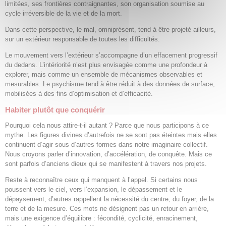
limitées, ses frontières contraignantes, son organisation soumise au
cycle irréversible de la vie et de la mort.
Dans cette perspective, le mal, omniprésent, tend à être projeté ailleurs,
sur un extérieur responsable de toutes les difficultés.
Le mouvement vers l’extérieur s’accompagne d’un effacement progressif
du dedans. L’intériorité n’est plus envisagée comme une profondeur à
explorer, mais comme un ensemble de mécanismes observables et
mesurables. Le psychisme tend à être réduit à des données de surface,
mobilisées à des fins d’optimisation et d’efficacité.
Habiter plutôt que conquérir
Pourquoi cela nous attire-t-il autant ? Parce que nous participons à ce
mythe. Les figures divines d’autrefois ne se sont pas éteintes mais elles
continuent d’agir sous d’autres formes dans notre imaginaire collectif.
Nous croyons parler d’innovation, d’accélération, de conquête. Mais ce
sont parfois d’anciens dieux qui se manifestent à travers nos projets.
Reste à reconnaître ceux qui manquent à l’appel. Si certains nous
poussent vers le ciel, vers l’expansion, le dépassement et le
dépaysement, d’autres rappellent la nécessité du centre, du foyer, de la
terre et de la mesure. Ces mots ne désignent pas un retour en arrière,
mais une exigence d’équilibre : fécondité, cyclicité, enracinement,