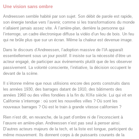
Une vision sans ombre
Andreessen semble habité par son sujet. Son débit de parole est rapide,
son énergie tendue vers l’avenir, comme si les transformations du monde
n’allaient jamais assez vite. À l’arrière-plan, derrière la personne qui
l’interroge, un cadre électronique diffuse la vidéo d’un feu de bois. Un feu
qui ne brûle plus que sur un écran. Même la chaleur est devenue image.
Dans le discours d’Andreessen, l’adoption massive de l’IA apparaît
essentiellement sous un jour positif. Il insiste sur la nécessité d’être un
acteur engagé, de participer aux événements plutôt que de les observer
passivement. La volonté consciente, l’initiative, la décision occupent le
devant de la scène.
Il s’étonne même que nous utilisions encore des ponts construits dans
les années 1930, des barrages datant de 1910, des bâtiments des
années 1960 ou des villes fondées à la fin du XIXe siècle. Lui qui vit en
Californie s’interroge : où sont les nouvelles villes ? Où sont les
nouveaux barrages ? Où est le train à grande vitesse californien ?
Rien n’est dit, en revanche, de la part d’ombre ni de l’inconscient à
l’œuvre en arrière-plan. Andreessen n’est pas seul à penser ainsi.
D’autres acteurs majeurs de la tech, et la liste est longue, participent du
même mouvement. Ils donnent corps à de puissants courants de la