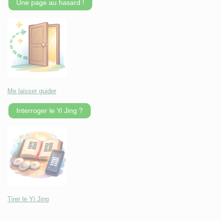
Une page au hasard !
Me laisser guider
Interroger le Yi Jing ?
Tirer le Yi Jing