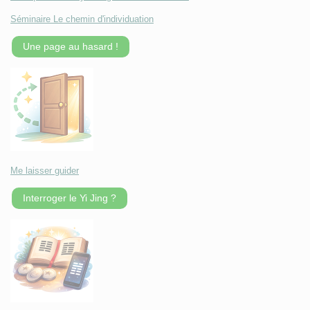
Séminaire Le chemin d'individuation
Une page au hasard !
Me laisser guider
Interroger le Yi Jing ?