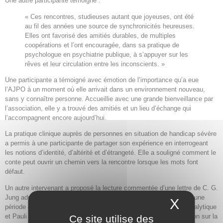
Une autre participante témoigne :
« Ces rencontres, studieuses autant que joyeuses, ont été
au fil des années une source de synchronicités heureuses.
Elles ont favorisé des amitiés durables, de multiples
coopérations et l’ont encouragée, dans sa pratique de
psychologue en psychiatrie publique, à s’appuyer sur les
rêves et leur circulation entre les inconscients. »
Une participante a témoigné avec émotion de l’importance qu’a eue
l’AJPO à un moment où elle arrivait dans un environnement nouveau,
sans y connaître personne. Accueillie avec une grande bienveillance par
l’association, elle y a trouvé des amitiés et un lieu d’échange qui
l’accompagnent encore aujourd’hui.
La pratique clinique auprès de personnes en situation de handicap sévère
a permis à une participante de partager son expérience en interrogeant
les notions d’identité, d’altérité et d’étrangeté. Elle a souligné comment le
conte peut ouvrir un chemin vers la rencontre lorsque les mots font
défaut.
Un autre intervenant a proposé la lecture commentée d’une lettre de C. G.
Jung adressée à Wolfgang Pauli en 1953, nous replongeant dans une
X
Masque
période où ces deux grandes figures, Jung pour la psychologie analytique
et Pauli pour la physique quantique, approfondissaient leur réflexion sur la
Ce site utilise des