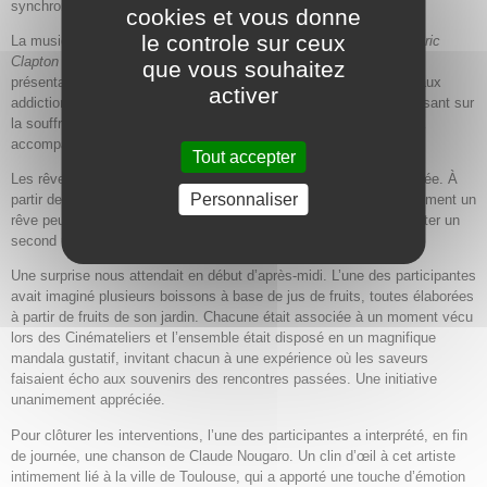
synchronicité.
cookies et vous donne
le controle sur ceux
La musique s’est invitée à travers des extraits du documentaire
Eric
Clapton : La vie en blues
, qui ont servi de point de départ à une
que vous souhaitez
présentation du parcours d’un musicien confronté aux épreuves, aux
activer
addictions et à la perte de son jeune fils. Un témoignage bouleversant sur
la souffrance mais aussi sur la capacité de la création artistique à
accompagner un retour à la vie.
Tout accepter
Les rêves ont également trouvé leur place au cours de cette journée. À
Personnaliser
partir de simples assiettes en carton, un participant a montré comment un
rêve peut ouvrir un espace de réflexion partagée, avant de présenter un
second rêve invitant à une lecture plus collective.
Une surprise nous attendait en début d’après-midi. L’une des participantes
avait imaginé plusieurs boissons à base de jus de fruits, toutes élaborées
à partir de fruits de son jardin. Chacune était associée à un moment vécu
lors des Cinémateliers et l’ensemble était disposé en un magnifique
mandala gustatif, invitant chacun à une expérience où les saveurs
faisaient écho aux souvenirs des rencontres passées. Une initiative
unanimement appréciée.
Pour clôturer les interventions, l’une des participantes a interprété, en fin
de journée, une chanson de Claude Nougaro. Un clin d’œil à cet artiste
intimement lié à la ville de Toulouse, qui a apporté une touche d’émotion