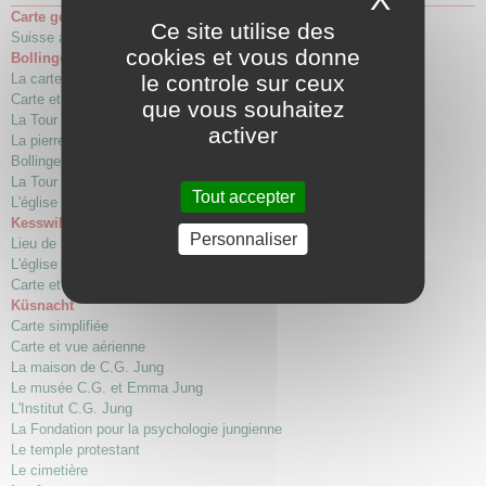
Carte générale
Ce site utilise des
Suisse alémanique où a vécu C.G. Jung
cookies et vous donne
Bollingen
La carte, le village
le controle sur ceux
Carte et vue aérienne
que vous souhaitez
La Tour de C.G. Jung
activer
La pierre
Bollingen, paysage
La Tour de M.L. von Franz
Tout accepter
L'église catholique
Kesswil
Personnaliser
Lieu de naissance de C.G. Jung
L'église de Kesswil et le cimetière
Carte et vue aérienne
Küsnacht
Carte simplifiée
Carte et vue aérienne
La maison de C.G. Jung
Le musée C.G. et Emma Jung
L'Institut C.G. Jung
La Fondation pour la psychologie jungienne
Le temple protestant
Le cimetière