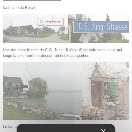
La mairie de Keswil
Une rue porte le nom de C.G. Jung : il s'agit d'une voie sans issue qui
longe la voie ferrée et dessert un nouveau quartier.
Le lac de Constance à Kesswil - Maison de pêcheurs
X
Masque