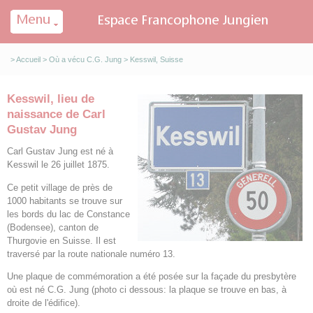
Panneau de gestion des cookies
>
Accueil
>
Où a vécu C.G. Jung
> Kesswil, Suisse
Kesswil, lieu de
naissance de Carl
Gustav Jung
Carl Gustav Jung est né à
Kesswil le 26 juillet 1875.
Ce petit village de près de
1000 habitants se trouve sur
les bords du lac de Constance
(Bodensee), canton de
Thurgovie en Suisse. Il est
traversé par la route nationale numéro 13.
Une plaque de commémoration a été posée sur la façade du presbytère
où est né C.G. Jung (photo ci dessous: la plaque se trouve en bas, à
droite de l'édifice).