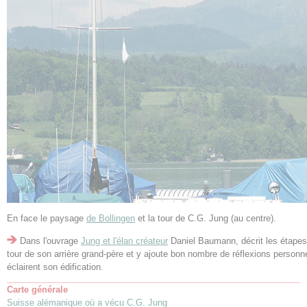
En face le paysage
de Bollingen
et la tour de C.G. Jung (au centre).
Dans l'ouvrage
Jung et l'élan créateur
Daniel Baumann, décrit les étapes 
tour de son arrière grand-père et y ajoute bon nombre de réflexions personne
éclairent son édification.
Carte générale
Suisse alémanique où a vécu C.G. Jung