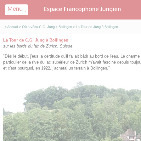
Panneau de gestion des cookies
>
Accueil
>
Où a vécu C.G. Jung
>
Bollingen
> La Tour de Jung à Bollingen
La Tour de C.G. Jung à Bollingen
sur les bords du lac de Zurich, Suisse
"Dès le début, j'eus la certitude qu'il fallait bâtir au bord de l'eau. Le charme
particulier de la rive du lac supérieur de Zurich m'avait fasciné depuis toujo
et c'est pourquoi, en 1922, j'achetai un terrain à Bollingen."