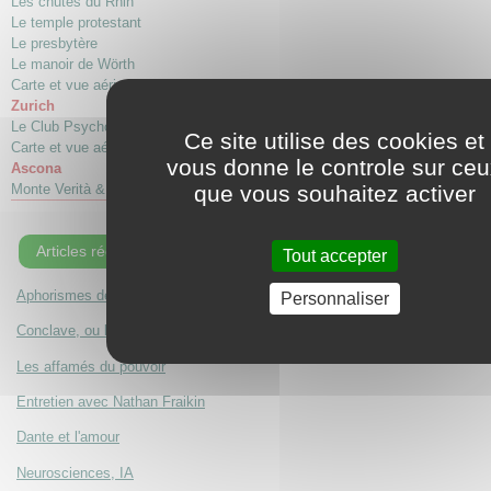
Les chutes du Rhin
Le temple protestant
Le presbytère
Le manoir de Wörth
Carte et vue aérienne
Zurich
Le Club Psychologique
Ce site utilise des cookies et
Carte et vue aérienne
vous donne le controle sur ce
Ascona
que vous souhaitez activer
Monte Verità & Rencontres d'Eranos
Articles récents
Tout accepter
Aphorismes de Robert Blacher
Personnaliser
Conclave, ou l'épreuve du centre
Les affamés du pouvoir
Entretien avec Nathan Fraikin
Dante et l'amour
Neurosciences, IA