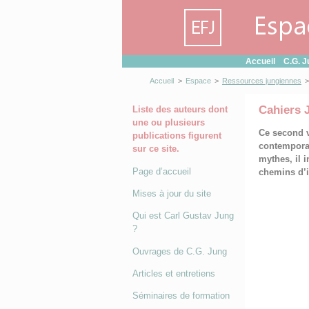
Panneau de gestion des cookies
Accueil
C.G. J
Accueil
>
Espace
>
Ressources jungiennes
>
Cahiers 
Liste des auteurs dont
une ou plusieurs
Ce second v
publications figurent
contemporai
sur ce site.
mythes, il i
Page d’accueil
chemins d’i
Mises à jour du site
Qui est Carl Gustav Jung
?
Ouvrages de C.G. Jung
Articles et entretiens
Séminaires de formation