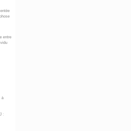
ientée
rphose
le entre
ividu
,
à
J :