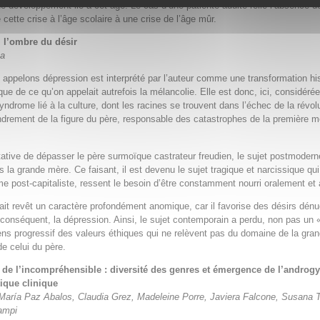
de développement lié à cet âge. Le cas d’une patiente adulte relie l’absence d
 cette crise à l’âge scolaire à une crise de l’âge mûr.
 l’ombre du désir
ta
appelons dépression est interprété par l’auteur comme une transformation his
que de ce qu’on appelait autrefois la mélancolie. Elle est donc, ici, considéré
drome lié à la culture, dont les racines se trouvent dans l’échec de la révol
ondrement de la figure du père, responsable des catastrophes de la première m
ative de dépasser le père surmoïque castrateur freudien, le sujet postmodern
 la grande mère. Ce faisant, il est devenu le sujet tragique et narcissique qui,
 post-capitaliste, ressent le besoin d’être constamment nourri oralement et 
fait revêt un caractère profondément anomique, car il favorise des désirs dén
 conséquent, la dépression. Ainsi, le sujet contemporain a perdu, non pas un «
ens progressif des valeurs éthiques qui ne relèvent pas du domaine de la gra
e celui du père.
de l’incompréhensible : diversité des genres et émergence de l’androg
tique clinique
 María Paz Abalos, Claudia Grez, Madeleine Porre, Javiera Falcone, Susana 
ampi