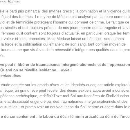
enez Ramos
le le parti pris patriarcal des mythes grecs ; la domination et la violence qu’il
 l’égard des femmes. Le mythe de Méduse est analysé par l’auteure comme u
iol et de féminicide protégeant l’homme qui commet ce crime. Le fait que c
les siècles et soit toujours présent de nos jours montre que la tragédie et la v
s femmes qu’il contient sont toujours d’actualité, en particulier lorsque les f
ur valeur et leurs capacités. Mais Méduse laisse un héritage : ses enfants
 la force et la sublimation qui émanent de son sang, tant comme moyen de
 traumatisme que vis-à-vis de la nécessité d’intégrer ces qualités dans le pr
on.
ve peut-il libérer de traumatismes intergénérationnels et de l’oppressio
? Quand on se réveille lesbienne…
dyke
!
Lambert-Blum
 étude centrée sur les grands rêves et les identités queer, cet article explore l
r lequel un grand rêve peut révéler des désirs sexuels auparavant inconscien
périence archétypique, redéfinir l’axe moi-Soi aux frontières de l’individuation 
 un état dissociatif engendré par des traumatismes intergénérationnels et des
culturelles ; et promouvoir un nouveau sens du Soi incarné et ancré dans le co
e du consentement : le tabou du désir féminin articulé au déni de l’ince