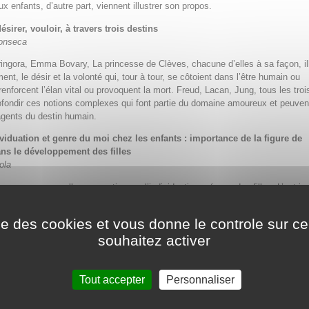
x enfants, d’autre part, viennent illustrer son propos.
ésirer, vouloir, à travers trois destins
Fonseca
ngora, Emma Bovary, La princesse de Clèves, chacune d’elles à sa façon, il
nt, le désir et la volonté qui, tour à tour, se côtoient dans l’être humain ou
renforcent l’élan vital ou provoquent la mort. Freud, Lacan, Jung, tous les troi
ofondir ces notions complexes qui font partie du domaine amoureux et peuven
agents du destin humain.
ividuation et genre du moi chez les enfants : importance de la figure de
ans le développement des filles
ola
ropose une nouvelle perspective sur l’individuation précoce des filles. L’autric
l’héroïne féminine joue un rôle sous-exposé et pourtant vital. L’héroïne est le
éros masculin qui, dans une culture patriarcale, a été généralement considér
ise des cookies et vous donne le controle sur 
ssource psychique à ce stade de développement. Elle permet aux filles – so
souhaitez activer
res et par leur imagination – de se libérer et de répondre aux exigences d’adap
ernel tout en confirmant la dimension féminine de leur moi et conservant un
’autre sexe.
Tout accepter
Personnaliser
sente un matériel recueilli au cours d’un travail de terrain anthropologique da
re pour démontrer comment la figure de l’héroïne émerge et peut aider à la rés