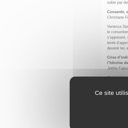
subie par deu
Consentir, d
Christiane 
Vanessa Spri
le consenteme
s’opposent, 
tenté d’appr
devenir les 
Crise d’ind
l’héroïne d
Jetthe Fabio
Cet article p
suggère que 
pendant du h
Ce site util
comme la re
par leurs pè
au monde pat
ouverture à l
L’autrice pré
école primai