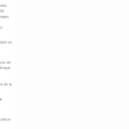
lotés
400
images
un
taire ou
lyse de
linique
té de la
me
science