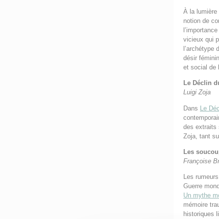
À la lumière
notion de co
l’importance
vicieux qui 
l’archétype 
désir fémini
et social de 
Le Déclin du
Luigi Zoja
Dans
Le Déc
contemporain
des extraits 
Zoja, tant su
Les soucoup
Françoise B
Les rumeurs 
Guerre mondi
Un mythe m
mémoire trau
historiques l