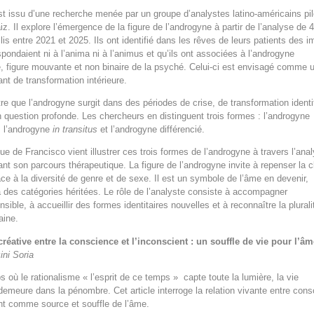
est issu d’une recherche menée par un groupe d’analystes latino-américains pi
iz. Il explore l’émergence de la figure de l’androgyne à partir de l’analyse de 
llis entre 2021 et 2025. Ils ont identifié dans les rêves de leurs patients des 
spondaient ni à l’anima ni à l’animus et qu’ils ont associées à l’androgyne
, figure mouvante et non binaire de la psyché. Celui-ci est envisagé comme 
nt de transformation intérieure.
re que l’androgyne surgit dans des périodes de crise, de transformation identi
 question profonde. Les chercheurs en distinguent trois formes : l’androgyne
é, l’androgyne
in transitus
et l’androgyne différencié.
que de Francisco vient illustrer ces trois formes de l’androgyne à travers l’ana
ant son parcours thérapeutique. La figure de l’androgyne invite à repenser la c
ace à la diversité de genre et de sexe. Il est un symbole de l’âme en devenir,
 à des catégories héritées. Le rôle de l’analyste consiste à accompagner
sible, à accueillir des formes identitaires nouvelles et à reconnaître la plurali
ine.
créative entre la conscience et l’inconscient : un souffle de vie pour l’â
ini Soria
 où le rationalisme « l’esprit de ce temps » capte toute la lumière, la vie
emeure dans la pénombre. Cet article interroge la relation vivante entre con
nt comme source et souffle de l’âme.