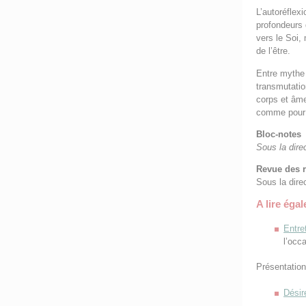
L’autoréflex
profondeurs 
vers le Soi,
de l’être.
Entre mythe 
transmutation
corps et âme
comme pour l
Bloc-notes
Sous la dire
Revue des 
Sous la dire
A lire éga
Entre
l’occ
Présentatio
Désire