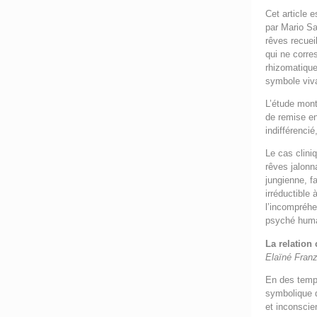
Cet article 
par Mario Sa
rêves recuei
qui ne corre
rhizomatique
symbole viva
L’étude mont
de remise en
indifférenci
Le cas clini
rêves jalonn
jungienne, f
irréductible
l’incompréhen
psyché huma
La relation 
Elaïné Franz
En des temps
symbolique d
et inconscie