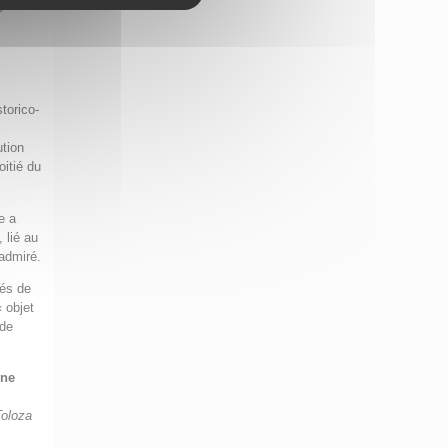
e
torico-
e
ution
oitié du
e a
 lié au
admiré.
ués de
 objet
nde
yne
Toloza