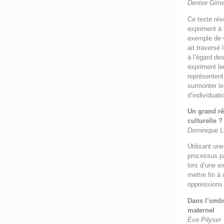
Denise Gim
Ce texte révè
expriment à
exemple de v
ait traversé 
à l’égard de
expriment le
représentent
surmonter le
d’individuati
Un grand rê
culturelle 
Dominique 
Utilisant une
processus pa
lors d’une ex
mettre fin à
oppressions 
Dans l’ombr
maternel
Ève Pilyser