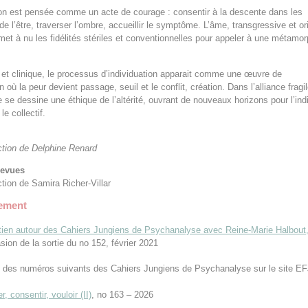
ion est pensée comme un acte de courage : consentir à la descente dans les
de l’être, traverser l’ombre, accueillir le symptôme. L’âme, transgressive et or
 met à nu les fidélités stériles et conventionnelles pour appeler à une métamo
et clinique, le processus d’individuation apparait comme une œuvre de
 où la peur devient passage, seuil et le conflit, création. Dans l’alliance fragi
 se dessine une éthique de l’altérité, ouvrant de nouveaux horizons pour l’ind
e collectif.
ction de Delphine Renard
revues
ction de Samira Richer-Villar
lement
tien autour des Cahiers Jungiens de Psychanalyse avec Reine-Marie Halbout
asion de la sortie du no 152, février 2021
n des numéros suivants des Cahiers Jungiens de Psychanalyse sur le site EF
r, consentir, vouloir (II)
, no 163 – 2026