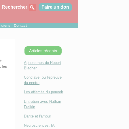
Rechercher
Faire un don
ungiens
Contact
Articles récents
t
Aphorismes de Robert
 les
Blacher
Conclave, ou l'épreuve
du centre
Les affamés du pouvoir
Entretien avec Nathan
Fraikin
Dante et l'amour
Neurosciences, IA