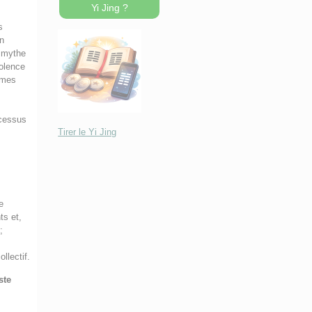
Yi Jing ?
s
n
e mythe
iolence
emmes
ocessus
Tirer le Yi Jing
n
e
ts et,
;
llectif.
ste