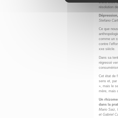
d’une crise 
résolution de
Dépression,
Stefano Car
Ce que nous 
anthropologi
comme un syn
contre l’eff
xxe siècle.
Dans sa tent
régressé vers
consumérisme
Cet état de 
sens et, par
», mais le s
mère, mais d
Un rhizome 
dans la pra
Mario Saiz,
et Gabriel C