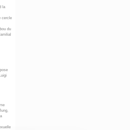
d la
e cercle
abou du
amilial
opose
Luigi
ème
Jung,
la
exuelle