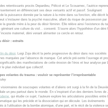
 des retentissants procès Depardieu, Pélicot et Le Scouarnec, l’autrice repren
nsentement en différenciant ses deux versants actif et passif. Soulignant
 de la puissance donnée par la nature à la mère dans sa fonction, elle décrit l
peut s’instaurer dans la psyché masculine, allant du risque de possession par
de la grande mère à la peur du désir féminin. Elle relève ainsi l’existence du t
n générant une culture du viol… consenti. S’ouvre alors l’hypothèse d’un déni f
l’inceste maternel, déni venant alimenter ce cercle en retour.
 désir : extraits
lin du désir
, Luigi Zoja décrit la perte progressive du désir dans nos sociétés
es marquées par l’absence de manque. Cet article pré-sente l’ouvrage et pr
significatifs des manifestations de cette érosion de l’éros et leur analyse par 
r le plan individuel que collectif.
es volantes du trauma : vouloir se représenter l’irreprésentable
ruley
visionnaires de soucoupes volantes et d’aliens ont surgi à la fin de la Deuxi
ale un peu partout dans le monde. En s’inspirant d’un des derniers livres de 
oderne
, qui étudie ce sujet, l’auteure explore les articulations possibles entre 
matique qui les précède et la dissociation qui en découle. Les événements
iés à l’utilisation de la bombe atomique, d’une part, et le récit de la violence s