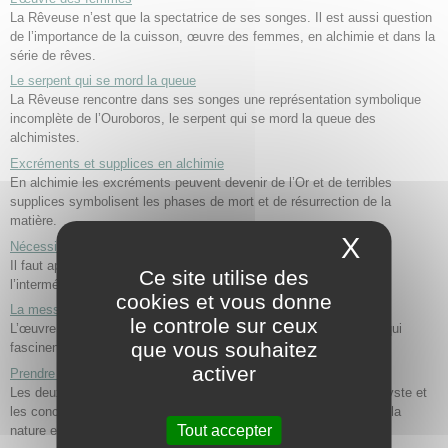
La Rêveuse n’est que la spectatrice de ses songes. Il est aussi question
de l’importance de la cuisson, œuvre des femmes, en alchimie et dans la
série de rêves.
Le serpent qui se mord la queue
La Rêveuse rencontre dans ses songes une représentation symbolique
incomplète de l’Ouroboros, le serpent qui se mord la queue des
alchimistes.
Excréments et supplices en alchimie
En alchimie les excréments peuvent devenir de l’Or et de terribles
supplices symbolisent les phases de mort et de résurrection de la
matière.
X
Masque
Nécessite de l’écoute du message des rêves
Il faut apprendre à lire les messages que la Nature envoie par
Ce site utilise des
l’intermédiaire de l’inconscient.
cookies et vous donne
La messe rouge alchimique
le controle sur ceux
L’œuvre alchimique au rouge et la symbolique du sang du Christ qui
que vous souhaitez
fascinent Jung dans la messe chrétienne.
activer
Prendre conscience de la nécessité d’une analyse
Les deux derniers rêves de la série avant la rencontre avec l’analyste et
les conclusions sur le but à poursuivre : lier ensemble l’œuvre de la
Tout accepter
nature et l’œuvre de la pensée.