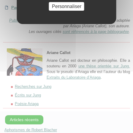
Personnaliser
Page précédente
|
Page suivante
Publié initialement dans le cadre d’une thèse
cette page a été adaptée
par Ariaga (Ariane Callot), son auteure.
Les ouvrages cités
sont référencés à la page bibliographie
.
Ariane Callot
Ariane Callot est docteur en philosophie. Elle a
soutenu en 2000
une thèse orientée sur Jung.
Sous le pseudo d’Ariaga elle est l’auteur du blog
Extraits du Laboratoire d’Ariaga
.
Recherches sur Jung
Écrits sur Jung
Poésie Ariaga
Articles récents
Aphorismes de Robert Blacher