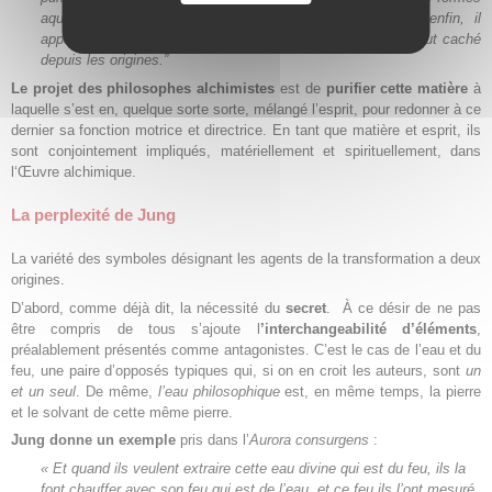
aquatiques, aériennes et ignées. Dans la quintessence enfin, il
apparaît en son “corps clarifié”. Cet esprit est le secret qui fut caché
depuis les origines.”
Le projet des philosophes alchimistes
est de
purifier cette matière
à
laquelle s’est en, quelque sorte sorte, mélangé l’esprit, pour redonner à ce
dernier sa fonction motrice et directrice. En tant que matière et esprit, ils
sont conjointement impliqués, matériellement et spirituellement, dans
l‘Œuvre alchimique.
La perplexité de Jung
La variété des symboles désignant les agents de la transformation a deux
origines.
D’abord, comme déjà dit, la nécessité du
secret
. À ce désir de ne pas
être compris de tous s’ajoute l
’interchangeabilité d’éléments
,
préalablement présentés comme antagonistes. C’est le cas de l’eau et du
feu, une paire d’opposés typiques qui, si on en croit les auteurs, sont
un
et un seul
. De même,
l’eau philosophique
est, en même temps, la pierre
et le solvant de cette même pierre.
Jung donne un exemple
pris dans l’
Aurora consurgens
:
« Et quand ils veulent extraire cette eau divine qui est du feu, ils la
font chauffer avec son feu qui est de l’eau, et ce feu ils l’ont mesuré