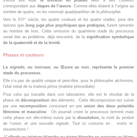
d’entre eux était
la division en phases
liées à des couleurs
correspondant aux
étapes de l’œuvre
. Comme elles étaient à l’origine au
nombre de quatre, on les nommait
quadripartition de la philosophie.
Vers le XVI° siècle, les quatre couleurs et les quatre stades, pour des
raisons que
Jung juge plus psychiques que pratiques,
furent ramenés
au nombre de trois. Cette omission du quatrième stade du processus
serait liée au problème, déjà rencontré, de la
signification symbolique
de la quaternité et de la trinité.
Phases et couleurs
La
nigredo
, ou noirceur, ou Œuvre au noir, représente le premier
stade du processus.
Elle n’a pas de qualité unique et peut-être, pour le philosophe alchimiste,
l’état initial de la
materia prima
(matière primordiale).
Pour celui qui travaille dans son laboratoire, elle est le résultat de la
phase de
décomposition
des éléments. Cette décomposition est suivie
par une
recomposition
consistant en une
union des deux polarités
féminine et masculine
. On pourrait croire le processus terminé mais
cette phase est elle-même suivie par la
dissolution,
la mort du produit
de l’union, et une nouvelle
nigredo.
Tout ici consiste en morts et
résurrections !
L’
albedo
ou teinture blanche ou pierre blanche ou passage au blanc