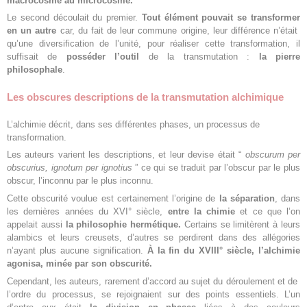
macrocosme au microcosme.
Le second découlait du premier.
Tout élément pouvait se transformer
en un autre
car, du fait de leur commune origine, leur différence n’était
qu’une diversification de l’unité, pour réaliser cette transformation, il
suffisait de
posséder l’outil
de la transmutation :
la pierre
philosophale
.
Les obscures descriptions de la transmutation alchimique
L’alchimie décrit, dans ses différentes phases, un processus de
transformation.
Les auteurs varient les descriptions, et leur devise était “
obscurum per
obscurius, ignotum per ignotius
” ce qui se traduit par l’obscur par le plus
obscur, l’inconnu par le plus inconnu.
Cette obscurité voulue est certainement l’origine de
la séparation
, dans
les dernières années du XVI° siècle,
entre la chimie
et ce que l’on
appelait aussi
la philosophie hermétique.
Certains se limitèrent à leurs
alambics et leurs creusets, d’autres se perdirent dans des allégories
n’ayant plus aucune signification.
À la fin du XVIII° siècle, l’alchimie
agonisa, minée par son obscurité.
Cependant, les auteurs, rarement d’accord au sujet du déroulement et de
l’ordre du processus, se rejoignaient sur des points essentiels. L’un