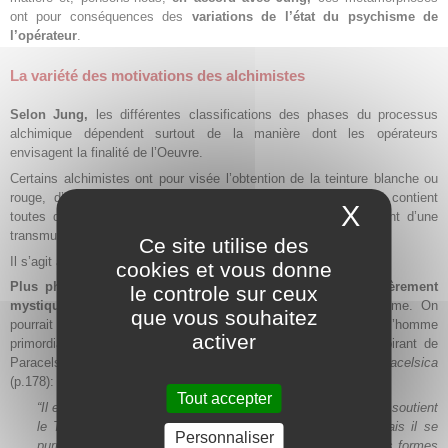
ont pour conséquences des
variations de l’état du psychisme de
l’opérateur
.
La variété des motivations des alchimistes
Selon Jung,
les différentes classifications des phases du processus
alchimique dépendent surtout de la manière dont les opérateurs
envisagent la finalité de l’Oeuvre.
Certains alchimistes ont pour visée l’obtention de la teinture blanche ou
rouge, d’autres
recherchent la pierre philosophale
, qui les contient
X
Masque
toutes deux, et qui peut être, à la fois, la matière ou l’agent d’une
transmutation.
Ce site utilise des
Il s’agit aussi, parfois, de
la panacée
: or buvable ou élixir de vie.
cookies et vous donne
Plus philosophique
, est le projet d’
obtention d’un être entièrement
le controle sur ceux
mystique
nommé Dieu terrestre, Sauveur, Fils du macrocosme. On
que vous souhaitez
pourrait comparer cet être à
l’Anthropos gnostique
, c’est-à-dire l’homme
activer
primordial divin, qui est aussi
l’âme du monde.
Jung, s’inspirant de
Paracelse, le décrit ainsi dans son livre
Synchronicité et Paracelsica
(p.178):
Tout accepter
“Il est l’âme du monde qui met le Tout en mouvement et qui soutient
le Tout. Sous sa forme terrestre primitive il est impur. Mais il se
Personnaliser
purifie progressivement au cours de son ascension dans les formes