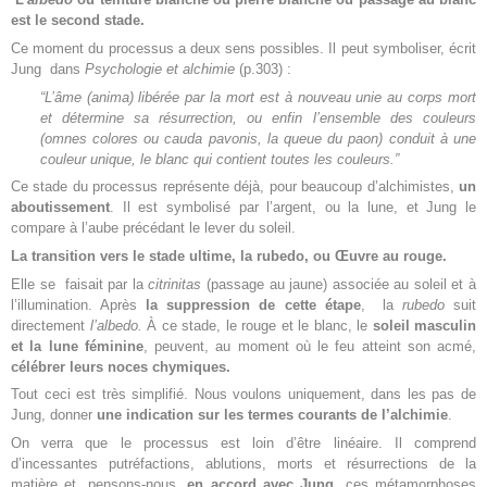
est le second stade.
Ce moment du processus a deux sens possibles. Il peut symboliser, écrit
Jung dans
Psychologie et alchimie
(p.303) :
“L’âme (anima) libérée par la mort est à nouveau unie au corps mort
et détermine sa résurrection, ou enfin l’ensemble des couleurs
(omnes colores ou cauda pavonis, la queue du paon) conduit à une
couleur unique, le blanc qui contient toutes les couleurs.”
Ce stade du processus représente déjà, pour beaucoup d’alchimistes,
un
aboutissement
. Il est symbolisé par l’argent, ou la lune, et Jung le
compare à l’aube précédant le lever du soleil.
La transition vers le stade ultime, la rubedo,
ou Œuvre au rouge.
Elle se faisait par la
citrinitas
(passage au jaune) associée au soleil et à
l’illumination. Après
la suppression de cette étape
, la
rubedo
suit
directement
l’albedo.
À ce stade, le rouge et le blanc, le
soleil masculin
et la lune féminine
, peuvent, au moment où le feu atteint son acmé,
célébrer leurs noces chymiques.
Tout ceci est très simplifié. Nous voulons uniquement, dans les pas de
Jung, donner
une indication sur les termes courants de l’alchimie
.
On verra que le processus est loin d’être linéaire. Il comprend
d’incessantes putréfactions, ablutions, morts et résurrections de la
matière et, pensons-nous,
en accord avec Jung,
ces métamorphoses