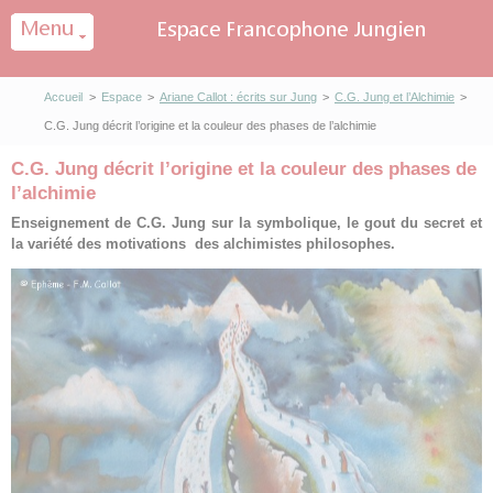
Panneau de gestion des cookies
Accueil
>
Espace
>
Ariane Callot : écrits sur Jung
>
C.G. Jung et l’Alchimie
>
C.G. Jung décrit l’origine et la couleur des phases de l’alchimie
C.G. Jung décrit l’origine et la couleur des phases de
l’alchimie
Enseignement de C.G. Jung sur la symbolique, le gout du secret et
la variété des motivations des alchimistes philosophes.