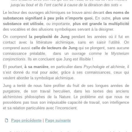
jusqu’au bout et ils l’ont caché à cause de la déraison des sots «
Le lecteur des ouvrages alchimiques se trouve ainsi devant
des noms de
substances signifiant à peu près n’importe quoi.
En outre,
plus une
substance est utilisée
, ou importante,
plus est grande la multiplicité
des vocables et des allusions symboliques servant à la désigner.
On comprend
la perplexité de Jung
pendant les années où il fut en
contact avec la littérature alchimique, sans en saisir l’utilité. On
comprend aussi
celle de lecteurs de Jung
qui se plongent, sans aucune
connaissance préalable, dans un ouvrage comme le
Mysterium
conjonctionis
. Ils en concluent que Jung est illisible !
Et pourtant,
à sa manière
, en particulier dans
Psychologie et alchimie,
il
s’est donné du mal pour aider, grâce à ses connaissances, ceux qui
veulent aborder la symbolique alchimique.
Jung a tenté de nous faire profiter du fruit de ses longues années de
purgatoire, de son travail herculéen, dans les textes des anciens
alchimistes philosophes de la Nature. Le problème est que nous ne
possédons pas tous son inépuisable capacité de travail, son intelligence
et sa relation particulière avec l’inconscient.
Page précédente
|
Page suivante