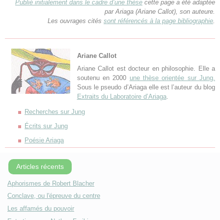
Publié initialement dans le cadre d’une thèse
cette page a été adaptée
par Ariaga (Ariane Callot), son auteure.
Les ouvrages cités
sont référencés à la page bibliographie
.
Ariane Callot
Ariane Callot est docteur en philosophie. Elle a
soutenu en 2000
une thèse orientée sur Jung.
Sous le pseudo d’Ariaga elle est l’auteur du blog
Extraits du Laboratoire d’Ariaga
.
Recherches sur Jung
Écrits sur Jung
Poésie Ariaga
Articles récents
Aphorismes de Robert Blacher
Conclave, ou l'épreuve du centre
Les affamés du pouvoir