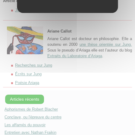
Article de présentation des poésies
Jung, Rimbaud, vers l’alchimie poétique
Ariane Callot
Ariane Callot est docteur en philosophie. Elle a
soutenu en 2000
une thèse orientée sur Jung.
Sous le pseudo d’Ariaga elle est l’auteur du blog
Extraits du Laboratoire d’Ariaga
.
Recherches sur Jung
Écrits sur Jung
Poésie Ariaga
Articles récents
Aphorismes de Robert Blacher
Conclave, ou l'épreuve du centre
Les affamés du pouvoir
Entretien avec Nathan Fraikin