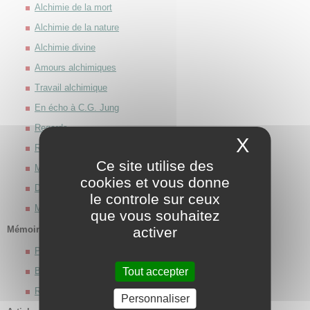
Alchimie de la mort
Alchimie de la nature
Alchimie divine
Amours alchimiques
Travail alchimique
En écho à C.G. Jung
Regards
X
Masque
Rêves et visions alchimiques
Ce site utilise des
Microcosme
cookies et vous donne
Dans les profondeurs
le controle sur ceux
Musiques
que vous souhaitez
Mémoires de l’Océan
activer
Plainte des âmes perdues
Bateaux oubliés
Tout accepter
Racines marines
Personnaliser