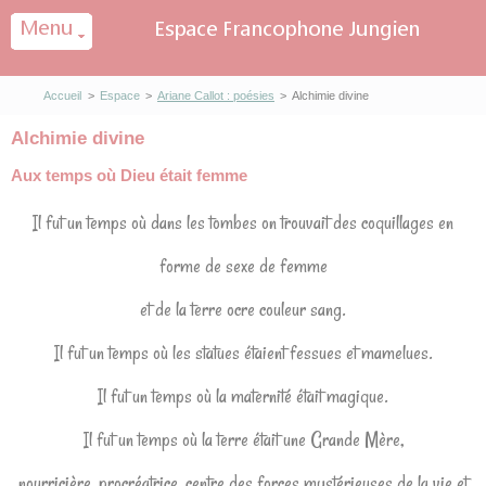
Panneau de gestion des cookies
Accueil
>
Espace
>
Ariane Callot : poésies
>
Alchimie divine
Alchimie divine
Aux temps où Dieu était femme
Il fut un temps où dans les tombes on trouvait des coquillages en
forme de sexe de femme
et de la terre ocre couleur sang.
Il fut un temps où les statues étaient fessues et mamelues.
Il fut un temps où la maternité était magique.
Il fut un temps où la terre était une Grande Mère,
nourricière, procréatrice, centre des forces mystérieuses de la vie et