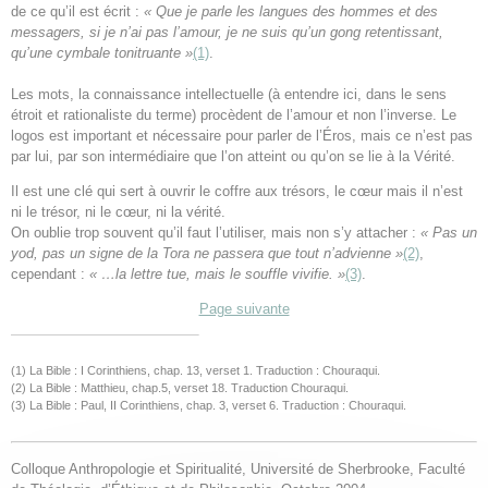
de ce qu’il est écrit :
« Que je parle les langues des hommes et des
messagers, si je n’ai pas l’amour, je ne suis qu’un gong retentissant,
qu’une cymbale tonitruante »
(1)
.
Les mots, la connaissance intellectuelle (à entendre ici, dans le sens
étroit et rationaliste du terme) procèdent de l’amour et non l’inverse. Le
logos est important et nécessaire pour parler de l’Éros, mais ce n’est pas
par lui, par son intermédiaire que l’on atteint ou qu’on se lie à la Vérité.
Il est une clé qui sert à ouvrir le coffre aux trésors, le cœur mais il n’est
ni le trésor, ni le cœur, ni la vérité.
On oublie trop souvent qu’il faut l’utiliser, mais non s’y attacher :
« Pas un
yod, pas un signe de la Tora ne passera que tout n’advienne »
(2)
,
cependant :
« …la lettre tue, mais le souffle vivifie. »
(3)
.
Page suivante
(1)
La Bible : I Corinthiens, chap. 13, verset 1. Traduction : Chouraqui.
(2) La Bible : Matthieu, chap.5, verset 18. Traduction Chouraqui.
(3) La Bible : Paul, II Corinthiens, chap. 3, verset 6. Traduction : Chouraqui.
Colloque Anthropologie et Spiritualité, Université de Sherbrooke, Faculté