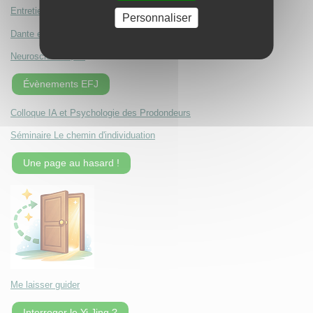
Entretien avec Nathan Fraikin
Personnaliser
Dante et l'amour
Neurosciences, IA
Évènements EFJ
Colloque IA et Psychologie des Prodondeurs
Séminaire Le chemin d'individuation
Une page au hasard !
Me laisser guider
Interroger le Yi Jing ?