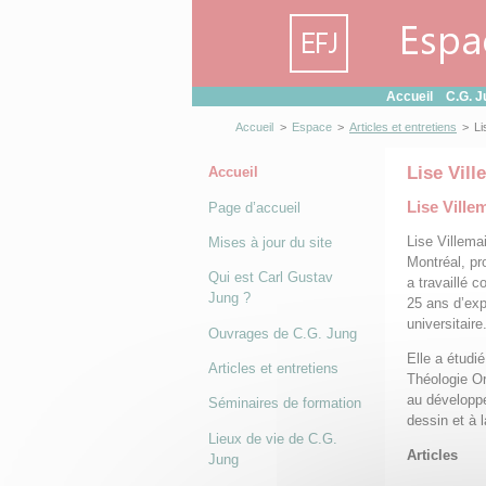
Panneau de gestion des cookies
Accueil
C.G. J
Accueil
>
Espace
>
Articles et entretiens
>
Li
Lise Vill
Accueil
Lise Ville
Page d’accueil
Lise Villema
Mises à jour du site
Montréal, p
Qui est Carl Gustav
a travaillé 
Jung ?
25 ans d’exp
universitaire
Ouvrages de C.G. Jung
Elle a étudié
Articles et entretiens
Théologie Or
au développe
Séminaires de formation
dessin et à l
Lieux de vie de C.G.
Articles
Jung