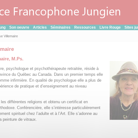
ung
Son oeuvre
Articles
Séminaires
Ressources
Livre Rouge
Sites j
se Villemaire
emaire
maire, M.Ps.
ire, psychologue et psychothérapeute retraitée, réside à
rovince du Québec au Canada. Dans un premier temps elle
comme infirmière. En qualité de psychologue elle a plus de
érience de pratique et d’enseignement au niveau
.
 les différentes religions et obtenu un certificat en
thodoxe. Conférencière, elle s’intéresse particulièrement
ment spirituel chez l’adulte et à l’Art. Elle s’adonne au
a peinture de vitraux.