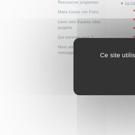
Ressources jungiennes
Le co
Marie Louise von Franz
Liens vers d’autres sites
jungiens
Qui sommes nous ?
La pr
Nous adresser un
message
Ce site util
Imagi
Est-c
Lily 