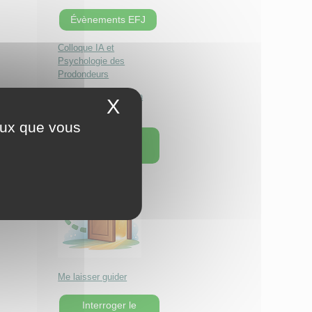
Évènements EFJ
Colloque IA et
Psychologie des
Prodondeurs
Séminaire Le chemin
X
Masquer le bandeau 
d'individuation
ceux que vous
Une page au
hasard !
Me laisser guider
Interroger le