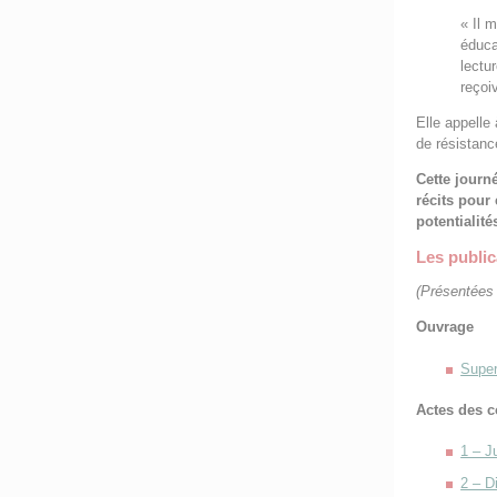
« Il 
éduca
lectur
reçoiv
Elle appelle
de résistance
Cette journ
récits pour
potentialit
Les public
(Présentées 
Ouvrage
Super
Actes des c
1 – J
2 – D