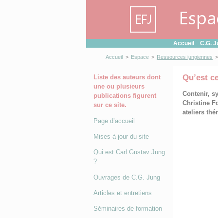
Panneau de gestion des cookies
Accueil
C.G. J
Accueil
>
Espace
>
Ressources jungiennes
>
Qu’est c
Liste des auteurs dont
une ou plusieurs
Contenir, sy
publications figurent
Christine F
sur ce site.
ateliers th
Page d’accueil
Mises à jour du site
Qui est Carl Gustav Jung
?
Ouvrages de C.G. Jung
Articles et entretiens
Séminaires de formation