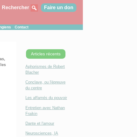
Rechercher
Faire un don
ungiens
Contact
Articles récents
as,
 les
Aphorismes de Robert
Blacher
Conclave, ou l'épreuve
du centre
Les affamés du pouvoir
Entretien avec Nathan
Fraikin
Dante et l'amour
Neurosciences, IA