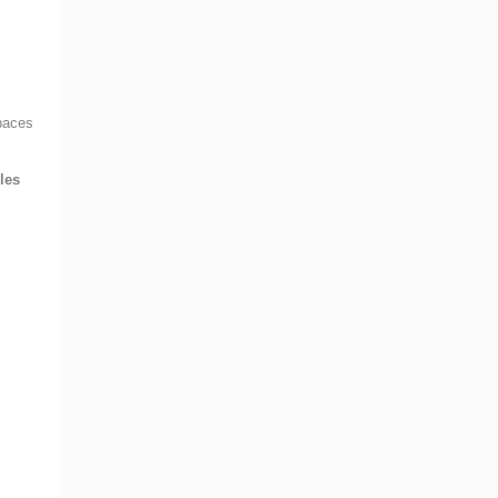
s
spaces
les