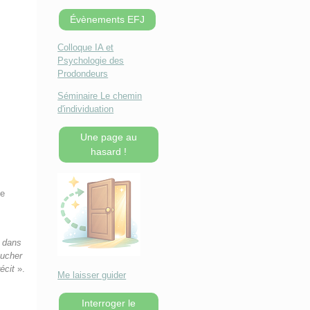
Évènements EFJ
Colloque IA et
Psychologie des
Prodondeurs
Séminaire Le chemin
d'individuation
Une page au
hasard !
ue
i dans
oucher
écit
».
Me laisser guider
Interroger le