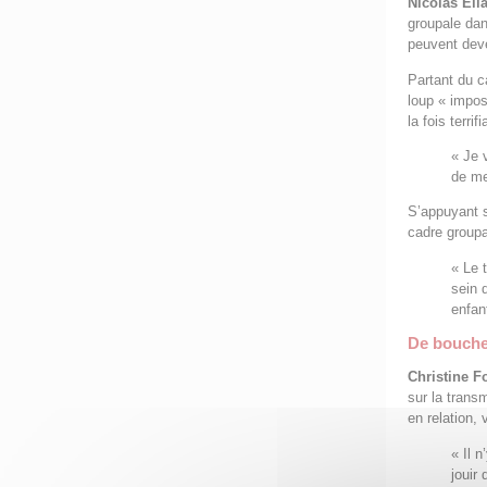
Nicolas Eli
groupale da
peuvent deve
Partant du c
loup « impos
la fois terr
« Je 
de me
S’appuyant s
cadre groupal
« Le 
sein 
enfan
De bouche 
Christine F
sur la trans
en relation, 
« Il 
jouir