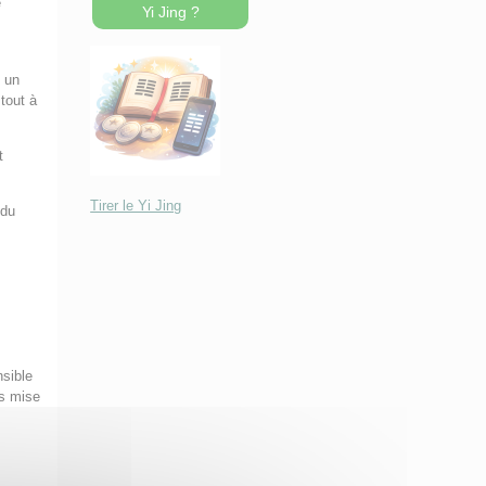
e
Yi Jing ?
t un
tout à
t
Tirer le Yi Jing
 du
e
nsible
is mise