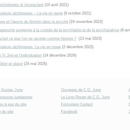
echnologies et inconscient
(10 avril 2021)
ouleurs alchimiques – La vie en jaune
(9 octobre 2021)
ung et l’œuvre du féminin dans la psyché
(19 novembre 2022)
’approche jungienne à la croisée de la psychiatrie et de la psychanalyse
(9 avr
u’est ce que l’on se raconte comme histoire ?
(13 mai 2023)
ouleurs alchimiques. La vie en rouge
(2 décembre 2023)
 Yi Jing et l’individuation
(14 décembre 2024)
ésir et plaisir
(24 mai 2025)
l Gustav Jung
Ouvrages de C.G. Jung
sources jungiennes
Le Livre Rouge de C.G. Jung
s à jour du site
Formulaire Contact
 du site
Facebook