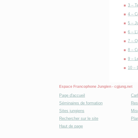
3 – T
4 – C
5 – J
6 – L
7 – Q
8 – C
9 – Le
10 – D
Espace Francophone Jungien - cgjung.net
Page d'accueil
Car
Séminaires de formation
Res
Sites jungiens
Mise
Rechercher sur le site
Plan
Haut de page