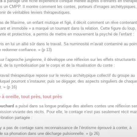
as
a partagé une riche expérience clinique menée auprès d’enfants en thérapi
ns un CMPP. Il montre comment les contes, porteurs d’images archétypiques,
nir de véritables leviers thérapeutiques.
as de Maxime, un enfant mutique et figé, il décrit comment un rêve contenan
ant et immobile » a marqué un tournant dans la relation. Cette figure du loup, 
ifiante et protectrice, a permis de mettre en mouvement la psyché de l’enfant :
vis en lui un allié sûr dans le travail. Sa numinosité m’avait contaminé au poin
 redonner confiance. » (p 13)
ur l’approche jungienne, il développe une réflexion sur les effets structurants
, de la symbolisation par le corps et de la ritualisation du conte :
travail thérapeutique repose sur le revécu archétypique collectif du groupe au
duquel pourront s’instaurer, puis se dégager, des aspects singuliers de chaqu
t. » (p 16)
à oreille, tout près, tout près
ouchard
a puisé dans sa longue pratique des ateliers contes une réflexion se
mission vivante des récits. Pour elle, le contage n’est pas seulement récit ma
vibration partagée :
n’y a pas de contage sans reconnaissance de l’érotisme éprouvé à conter, à
 de sa phonation dans une décharge pulsionnelle. » (p 26)