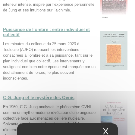
intérieur intense, inspiré par l’expérience personnelle
de Jung et ses intuitions sur l’alchimie.
Puissance de l’ombre : entre individuel et
collectif
Les minutes du colloque du 25 mars 2023 à
Toulouse (AJPO) retracent les interventions
consacrées à l’ombre et à sa puissance, tant sur le
plan individuel que collectif. Les intervenants y
soulignent combien notre époque est marquée par un
déchaînement de forces, le plus souvent
inconscientes.
C.G. Jung et le mystère des Ovnis
En 1960, C.G. Jung analysait le phénomène OVNI
comme un mythe moderne révélateur d’une angoisse
collective face aux menaces de l’ère nucléaire.
Soixante ans plus tard, Jean-Michel Crabbé
X
Masque
réinterroge cette lecture à la lumière des