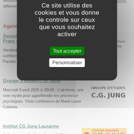
observations et débats actuels, montrant pourquoi la
Ce site utilise des
réflexion jungienne reste d’actualité.
cookies et vous donne
le controle sur ceux
Agenda jungien
que vous souhaitez
activer
Association Marie-Louise von
Franz & Carl Gustav Jung
Vendredi 4 avril 2025 à Paris, soirée
Tout accepter
conférence avec Julie Gille sur le thème
Paroles de l’Ombre.
Personnaliser
Groupe d’études C.G. Jung
Mercredi 9 avril 2025 à 20h30 :
L’alchimie, une
voie royale pour appréhender les processus
psychiques
. Visio conférence de Marie-Laure
Colonna.
Institut CG Jung Lausanne