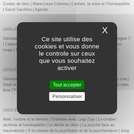
Contes de fées | Marie-Laure Colonna | L’enfant, la mère et l’homéopathie
| Sacré Sacrifice | Agenda.
X
Masque
Lettre d’information Mars 2025
Ce site utilise des
Séminaire | Mandala quinaire | Individuation-Individualisme| Être jungien ?
| Citations | Entretien avec Lucas Costanzi | Oeuvre au noir et Christ
cookies et vous donne
rouge | Puissance de l’ombre | Jung et les Ovnis | Agenda | À voir !
le controle sur ceux
que vous souhaitez
activer
Lettre d’information février 2025
Séminaire | Colloque | L’ombre et le mal | La puella | L’archétype du cinq |
Tout accepter
Deuil et mandala | Opicino | L’inconscient collectif | Pas de thérapie sans
âme | Paroles de l’Ombre | Agenda.
Personnaliser
Lettre d’information décembre 2024
Noël, l’ombre et le féminin | Entretien avec Luigi Zoja | Le cinabre :
alchimie et homéopathie | Le déclin du désir | La psyché face au
traumatisme | À la croisée de la psychiatrie et de la psychanalyse | Jung