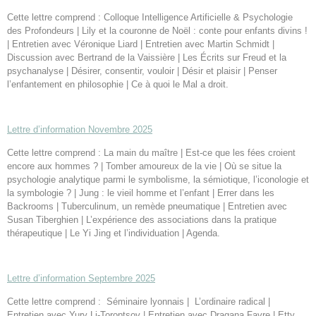
Cette lettre comprend : Colloque Intelligence Artificielle & Psychologie
des Profondeurs | Lily et la couronne de Noël : conte pour enfants divins !
| Entretien avec Véronique Liard | Entretien avec Martin Schmidt |
Discussion avec Bertrand de la Vaissière | Les Écrits sur Freud et la
psychanalyse | Désirer, consentir, vouloir | Désir et plaisir | Penser
l’enfantement en philosophie | Ce à quoi le Mal a droit.
Lettre d’information Novembre 2025
Cette lettre comprend : La main du maître | Est-ce que les fées croient
encore aux hommes ? | Tomber amoureux de la vie | Où se situe la
psychologie analytique parmi le symbolisme, la sémiotique, l’iconologie et
la symbologie ? | Jung : le vieil homme et l’enfant | Errer dans les
Backrooms | Tuberculinum, un remède pneumatique | Entretien avec
Susan Tiberghien | L’expérience des associations dans la pratique
thérapeutique | Le Yi Jing et l’individuation | Agenda.
Lettre d’information Septembre 2025
Cette lettre comprend : Séminaire lyonnais | L’ordinaire radical |
Entretien avec Yury Li-Toroptsov | Entretien avec Dragana Favre | Etty