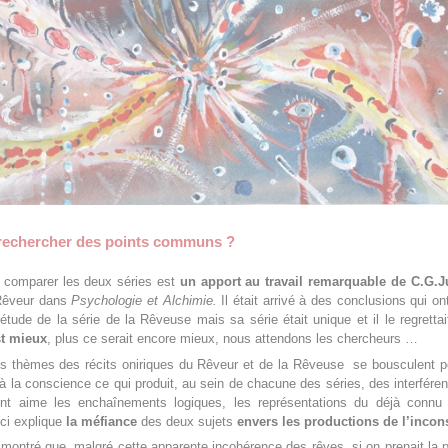
rechercher des points communs ?
d comparer les deux séries est
un apport au travail remarquable de C.G.
 Rêveur dans
Psychologie et Alchimie.
Il était arrivé à des conclusions qui on
’étude de la série de la Rêveuse mais sa série était unique et il le regretta
st mieux
, plus ce serait encore mieux, nous attendons les chercheurs …
ts thèmes des récits oniriques du Rêveur et de la Rêveuse se bousculent p
à la conscience ce qui produit, au sein de chacune des séries, des interfére
nt aime les enchaînements logiques, les représentations du déjà connu 
eci explique
la méfiance
des deux sujets
envers les productions de l’incon
ontré que, malgré cette apparente incohérence des rêves, si on prenait la 