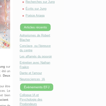
Recherches sur Jung
Écrits sur Jung
Poésie Ariaga
Articles récents
Aphorismes de Robert
Blacher
Conclave, ou l'épreuve
du centre
Les affamés du pouvoir
Entretien avec Nathan
Jung
sur
Fraikin
t été un
Dante et l'amour
it.
Deux
Neurosciences, IA
our être
Évènements EFJ
nces. Le
Colloque IA et
et bien
Psychologie des
scient
.
Prodondeurs
peine de