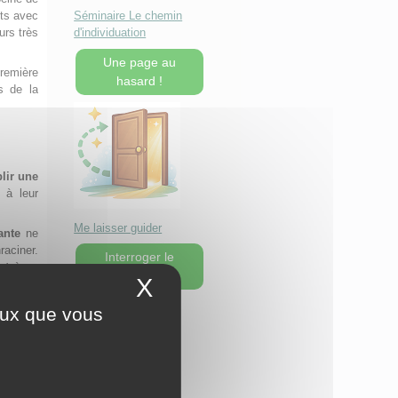
Séminaire Le chemin
its avec
d'individuation
urs très
Une page au
remière
hasard !
s de la
blir une
 à leur
Me laisser guider
ante
ne
raciner.
Interroger le
nt
à se
Yi Jing ?
X
Masquer le bandeau 
dans les
ceux que vous
aces et
chercher