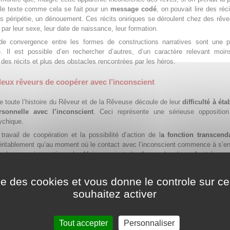
 le texte comme cela se fait pour un
message codé
, on pouvait lire des réc
s péripétie, un dénouement. Ces récits oniriques se déroulent chez des rêve
 par leur sexe, leur date de naissance, leur formation.
de convergence entre les formes de constructions narratives sont une p
. Il est possible d’en rechercher d’autres, d’un caractère relevant moin
 des récits et plus des obstacles rencontrées par les héros.
eux rêveurs de coopérer avec l’inconscient
e toute l’histoire du Rêveur et de la Rêveuse découle de leur
difficulté à éta
rsonnelle avec l’inconscient
. Ceci représente une sérieuse opposition
ychique.
 travail de coopération et la possibilité d’action de l
a fonction transcend
ritablement qu’au moment où le contact avec l’inconscient commence à s’en
it alors une interaction. Le Moi conscient du rêveur cherche
volontaireme
t inconscient et l’inconscient, lui aussi, cherche le conscient pour s’alimenter.
coopération avec certaines couches profondes de l’inconscient se traduit, 
ise des cookies et vous donne le controle sur 
eux sujets, d’une manière très semblable. Il s’agit d’allusions à des men
souhaitez activer
ents au sujet de périls encourus. La peur les incite, l’un comme l’autre, à 
des lieux clos ou protégés, des
temenos
.
ie du Rêveur
, Le danger est très présent.
Tout accepter
Personnaliser