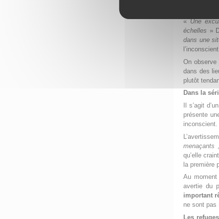
Il est ango
mettent en s
«
Une excu
échelles
» Da
dans une sit
l’inconscient
On observe d
dans des lie
plutôt tendan
Dans la sér
Il s’agit d
présente une
inconscient.
L’avertissem
menaçants
,
qu’elle crai
la première p
Au moment d
avertie du p
important r
ne sont pas
Les refuge