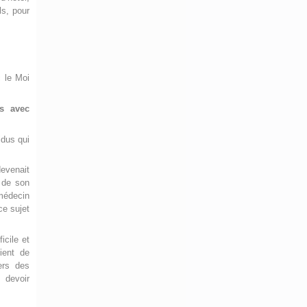
ls, pour
c le Moi
ts avec
idus qui
devenait
e de son
médecin
ce sujet
icile et
ient de
ers des
 devoir