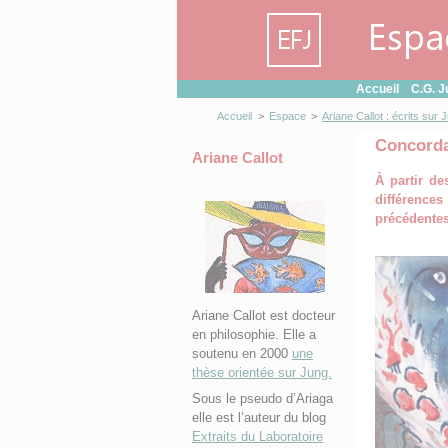
Panneau de gestion des cookies
Accueil
C.G. J
Accueil
>
Espace
>
Ariane Callot : écrits sur 
Concorda
Ariane Callot
À partir de
différence
précédentes
Ariane Callot est docteur
en philosophie. Elle a
soutenu en 2000
une
thèse orientée sur Jung.
Sous le pseudo d’Ariaga
elle est l’auteur du blog
Extraits du Laboratoire