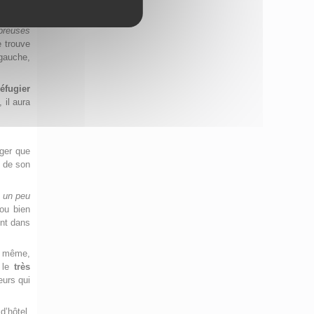
rêves le
cipe à :
Tirer le Yi Jing
breuses
e trouve
 gauche,
réfugier
 il aura
nger que
s de son
 un peu
u bien
ent dans
t même,
s le
très
eurs qui
d’hôtel,