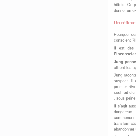
hôtels. On p
donner un ex
Un réflexe
Pourquoi ce
conscient ?Il
Il est de
l’inconscie
Jung pense
offrent les 
Jung racont
suspect. Il 
premier rêv
souffrait d’
, sous peine
Il s’agit au
dangereux. 
commencer 
transforma
abandonner u