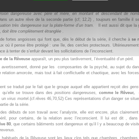
issé par l’éventualité d’une relation avec des forces inconscientes. Les 
cène dans des situations dangereuses. Par exemple (cf,rêve 12,1) il parti
rsion dangereuse avec père et mère, en montant et descendant de nom
ns un autre rêve de la seconde partie (cf; 12,2) , toujours en famille il s
uation très dangereuse sur la plate-forme d’un tram.
Il est aussi dit que la
, d
oit être complètement étranglée
.
e fortes angoisses qui font que, dès le début de la série, il cherche à
se 
ux où il pense être protégé : une île, des cercles protecteurs. Ultérieurement,
ce à tenter de s’enfuir devant les sollicitations de l’inconscient.
ie de la Rêveuse
apparaît, un peu plus tardivement, l’éventualité d’un péril.
’un avertissement, donné par les composantes de la psyché, au sujet du da
 relation amorcée, mais tout à fait conflictuelle et chaotique, avec les force
ent se traduit par le fait que le groupe auquel elle appartient reçoit
des gens
 qu’elle se trouve dans des
positions
dangereuses,
comme le Rêveur,
o
nt un
virus morte
l.(cf.rêves 46,70,52) Ces représentations d’un danger se situ
artie de la série.
es débuts de son travail avec l’analyste, elle est encore, plus clairemen
éril, pour certains, de la relation avec l’inconscient. Il lui est dit , dan
êve 80
, que certains bâtiments sont dangereux et qu’il l y a beaucoup de visit
 revenus.
s
habituels de la Rêveuse sont les lieux clos tels que chambres, chambres 