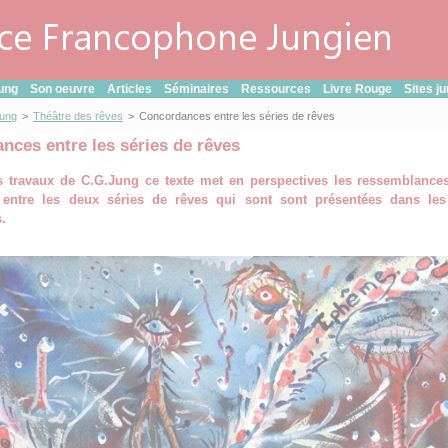
ung
Son oeuvre
Articles
Séminaires
Ressources
Livre Rouge
Sites j
Jung
>
Théâtre des rêves
>
Concordances entre les séries de rêves
nces entre les séries de rêves
s travaux de C.G.Jung ce texte met en perspectives les ressemblances
s entre les deux séries de rêves qui sont sont présentées dans le
.