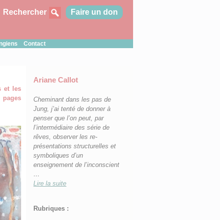
Rechercher
Faire un don
ungiens
Contact
Ariane Callot
 et les
s pages
Cheminant dans les pas de
Jung, j’ai tenté d
e donner à
penser que l’on peut, par
l’intermédiaire des série de
rêves, observer les re-
présentations structurelles et
symboliques d’un
enseignement de l’inconscient
…
Lire la suite
Rubriques :