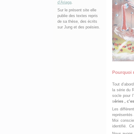
d’Ariaga
.
Sur le présent site elle
publie des textes repris
de sa thèse, des écrits
sur Jung et des poésies.
Pourquoi 
Tout d’abor
la série du
socle pour l
s
éries , c’e
Les différen
représentés 
Moi conscie
identifié. C
Nous avons m