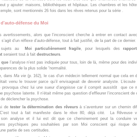
eut y ajouter: maisons, bibliothèques et hôpitaux. Les chambres et les hôte
emple, sont mentionnés 26 fois dans les rêves retenus pour la série .
 d’auto-défense du Moi
s avertissements, alors que l’inconscient cherche à entrer en contact ave
 s’agit d’un réflexe d’auto-défense, tout à fait justifié, de la part de ce dernier.
s sujets au
Moi particulièrement fragile
, pour lesquels des
rappor
nt
seraient tout à fait
destructeurs
.
 que
l’analyse n’est pas indiquée pour tous, loin de là, même pour des indiv
apparences de la plus solide “normalité.
e, dans
Ma vie
(p. 162), le cas d’un médecin tellement normal que cela en 
était venu le trouver parce qu’il envisageait de devenir analyste. L’écout
e provoqua chez lui une sueur d’angoisse car il comprit aussitôt que ce 
une psychose latente. Il n’était même pas question d’effleurer l’inconscient de 
 de déclencher la psychose.
ssi de
tester la détermination des rêveurs
à s’aventurer sur un chemin diff
C’est tout à fait manifeste dans le rêve 80, déjà cité. La Rêveuse v
son analyse et il lui est dit que ce cheminement peut la conduire v
tions psychiques peu souhaitées par son Moi conscient qui risque de
ne partie de ses certitudes.