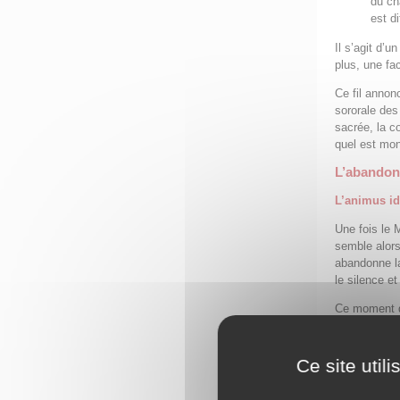
du ch
est di
Il s’agit d’u
plus, une fa
Ce fil annon
sororale des
sacrée, la c
quel est mon 
L’abandon 
L’animus id
Une fois le 
semble alors
abandonne la
le silence et
Ce moment de
Ariane avait 
confronte Ari
prendre en c
Ce site util
Sur le plan 