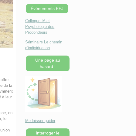
Évènements EFJ
Colloque IA et
Psychologie des
Prodondeurs
Séminaire Le chemin
d'individuation
Une page au
hasard !
offre
re de la
otamment
 à leur
iane, en
, le
Me laisser guider
l’union
Interroger le