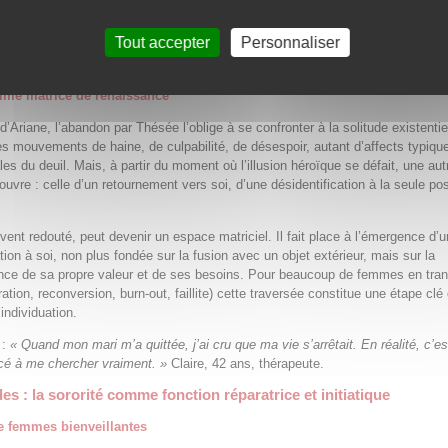
imé réactive des attachements plus anciens, parfois infantiles, qui n’ont jamai
t séparés. La douleur de la rupture amoureuse rejoue alors le deuil non fait d
Tout accepter
Personnaliser
ns. Tant que ce processus n’est pas traversé, la dépendance affective persist
sespérément à retrouver dans le partenaire la fusion originelle.
mme matrice de renaissance
’Ariane, l’abandon par Thésée l’oblige à se confronter à la solitude existentiel
s mouvements de haine, de culpabilité, de désespoir, autant d’affects typiqu
les du deuil. Mais, à partir du moment où l’illusion héroïque se défait, une aut
’ouvre : celle d’un retournement vers soi, d’une désidentification à la seule pos
vent redouté, peut devenir un espace matriciel. Il fait place à l’émergence d’
tion à soi, non plus fondée sur la fusion avec un objet extérieur, mais sur la
ce de sa propre valeur et de ses besoins. Pour beaucoup de femmes en tran
ation, reconversion, burn‑out, faillite) cette traversée constitue une étape clé
individuation.
 :
« Quand mon mari m’a quittée, j’ai cru que ma vie s’arrêtait. En réalité, c’es
cé à me chercher vraiment. »
Claire, 42 ans, thérapeute.
s : la sororité comme fonction réparatrice et initiatique
e femmes bienveillantes