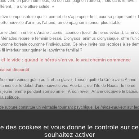
aos vers un jardin lumineux, où son compagnon l’attend, mais dans le rêve il
fférent, il a une allure solide. »
n rêve compensatoire qui lui permet de s’approprier le fil pour sa propre sortie.
cette nouvelle d’animus l’attend, un compagnon intérieur plus stable.
ce le chemin entier d’Ariane : après l’abandon (deuil du héros évitant), la renc
 Ménades répare le féminin blessé. Dionysos, animus dionysiaque, offre l’uni
ouronne boréale couronne l’individuation. Ce rêve invite nos lectrices à se de
fil intérieur pour quitter le labyrinthe familial ?
et le vide : quand le héros s’en va, le vrai chemin commence
éalisé disparaît
Minotaure vaincu grâce au fil et au glaive, Thésée quitte la Crète avec Ariane.
 annoncer le début d’une nouvelle vie. Pourtant, sur l’île de Naxos, le héros
 jeune femme pendant son sommeil. À son réveil, Ariane découvre le bateau 
 la solitude.
 rupture constitue un véritable tournant psychique. Le
héros‑sauveur
sur le
projeté la figure du destin disparaît. L’animus idéalisé se retire. Ce retrait brut
ane à un vide douloureux : l’effondrement de l’illusion selon laquelle un autre 
harge son cheminement intérieur.
ise des cookies et vous donne le controle sur 
souhaitez activer
analytique, c’est le temps du deuil. Freud comme Jung ont souligné combien l