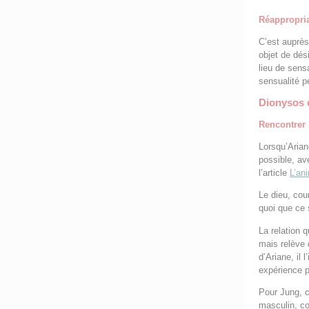
Réappropria
C’est auprè
objet de dés
lieu de sens
sensualité p
Dionysos e
Rencontrer
Lorsqu’Arian
possible, av
l’article
L’an
Le dieu, cou
quoi que ce s
La relation q
mais relève 
d’Ariane, il 
expérience p
Pour Jung, c
masculin, co