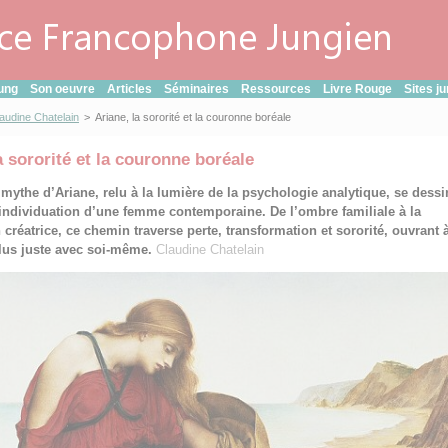
ung
Son oeuvre
Articles
Séminaires
Ressources
Livre Rouge
Sites j
audine Chatelain
>
Ariane, la sororité et la couronne boréale
a sororité et la couronne boréale
e mythe d’Ariane, relu à la lumière de la psychologie analytique, se dessi
individuation d’une femme contemporaine. De l’ombre familiale à la
 créatrice, ce chemin traverse perte, transformation et sororité, ouvrant 
lus juste avec soi-même.
Claudine Chatelain