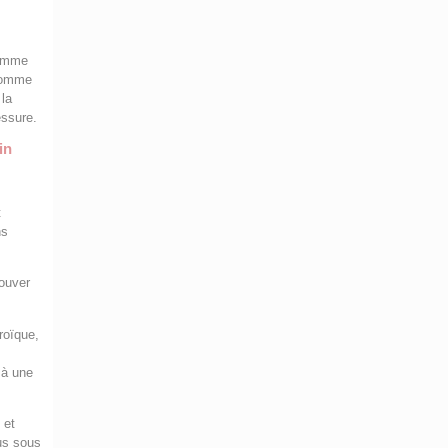
comme
 comme
 la
essure.
in
t
ns
rouver
éroïque,
e à une
 et
lus sous