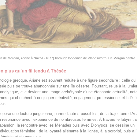
n de Morgan, Ariane à Naxos (1877) borough londonien de Wandsworth, De Morgan centre.
en plus qu’un fil tendu à Thésée
ologie grecque, Ariane est souvent réduite à une figure secondaire : celle qui 
ésée puis se trouve abandonnée sur une île déserte. Pourtant, relue à la lumiè
analytique, elle devient une image archétypale d’une étonnante actualité, n
mes qui cherchent à conjuguer créativité, engagement professionnel et fidélité
eur.
propose une lecture junguienne, parmi d’autres possibles, de la trajectoire d’Ar
n résonance avec l’expérience de nombreuses femmes. À travers le labyrinthe
’abandon, la rencontre avec les Ménades puis avec Dionysos, se dessine un
individuation féminine : de la loyauté aliénante à la lignée, à la sororité, puis à 
u féminin et du masculin.