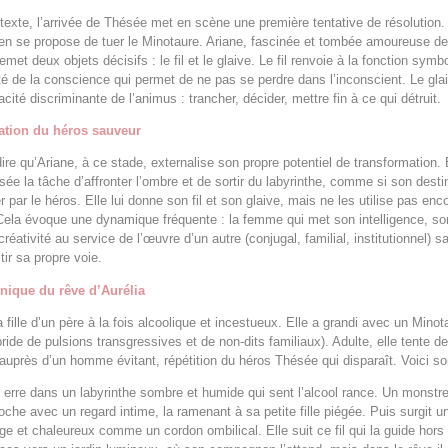
exte, l’arrivée de Thésée met en scène une première tentative de résolution.
en se propose de tuer le Minotaure. Ariane, fascinée et tombée amoureuse d
emet deux objets décisifs : le fil et le glaive. Le fil renvoie à la fonction symb
ité de la conscience qui permet de ne pas se perdre dans l’inconscient. Le glaiv
acité discriminante de l’animus : trancher, décider, mettre fin à ce qui détruit.
sation du héros sauveur
dire qu’Ariane, à ce stade, externalise son propre potentiel de transformation. 
sée la tâche d’affronter l’ombre et de sortir du labyrinthe, comme si son destin
 par le héros. Elle lui donne son fil et son glaive, mais ne les utilise pas enc
ela évoque une dynamique fréquente : la femme qui met son intelligence, so
 créativité au service de l’œuvre d’un autre (conjugal, familial, institutionnel) s
tir sa propre voie.
nique du rêve d’Aurélia
a fille d’un père à la fois alcoolique et incestueux. Elle a grandi avec un Minot
bride de pulsions transgressives et de non-dits familiaux). Adulte, elle tente d
 auprès d’un homme évitant, répétition du héros Thésée qui disparaît. Voici so
e erre dans un labyrinthe sombre et humide qui sent l’alcool rance. Un monstr
roche avec un regard intime, la ramenant à sa petite fille piégée. Puis surgit u
ouge et chaleureux comme un cordon ombilical. Elle suit ce fil qui la guide hors