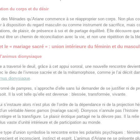
tion du corps et du désir
s des Ménades qu’Ariane commence à se réapproprier son corps. Non plus 
ir à disposition du regard masculin ou comme instrument de sacrifice, mais
ations, de plaisir, de présence à soi et de partage équilibré. Elle découvre que
eut être un chemin de réconciliation avec la vie, et non une répétition de la bl
t le « mariage sacré » : union intérieure du féminin et du mascul
 l’animus dionysiaque
e a traversé le deuil, grâce à cet appui sororal, une nouvelle rencontre devien
ec le dieu de l’ivresse sacrée et de la métamorphose, comme je l’ai décrit da
imus dionysiaque
.
ronné de pampres, s’approche d’elle sans lui demander de se justifier ni de p
oit. Il la voit telle qu’elle est devenue : blessée, transformée, vivante.
ui s’instaure alors n’est plus de l’ordre de la dépendance ni de la projection h
d’un véritable
hieros gamos
(mariage sacré). Dionysos n’annule pas l’histoire
l’intègre et la transfigure. Le plaisir érotique partagé ne la dévore pas. Il la reli
lus vaste d’unité intérieure et de participation au monde.
e type d’union symbolise la rencontre entre les polarités psychiques : féminin
nscient et inconscient, instinct et esprit. L’animus d’Ariane ne se présente p