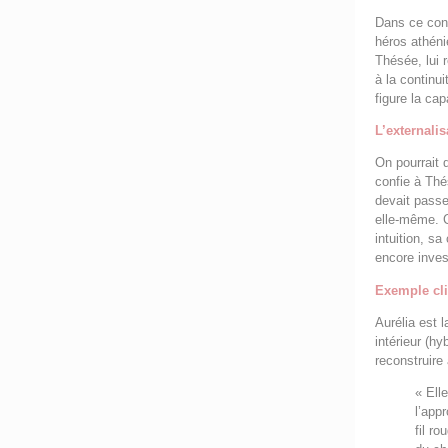
Dans ce cont
héros athéni
Thésée, lui r
à la continu
figure la cap
L’externali
On pourrait 
confie à Thé
devait passer
elle‑même. C
intuition, sa
encore inves
Exemple cli
Aurélia est l
intérieur (hy
reconstruire
« Ell
l’app
fil r