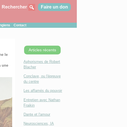
Rechercher
Faire un don
ungiens
Contact
Articles récents
ne le
Aphorismes de Robert
à une
Blacher
Conclave, ou l'épreuve
du centre
Les affamés du pouvoir
Entretien avec Nathan
Fraikin
Dante et l'amour
Neurosciences, IA