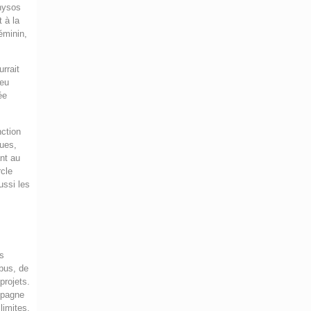
nysos
t à la
féminin,
rrait
ieu
ée
nction
ques,
ant au
rcle
ussi les
es
bus, de
projets.
ompagne
limites.