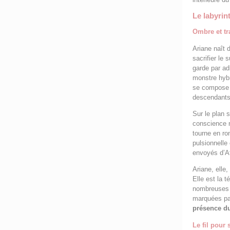
Le labyrin
Ombre et t
Ariane naît 
sacrifier le 
garde par ad
monstre hybr
se compose d
descendants
Sur le plan 
conscience n
tourne en ro
pulsionnelle 
envoyés d’Ath
Ariane, elle,
Elle est la 
nombreuses f
marquées par
présence d
Le fil pour 