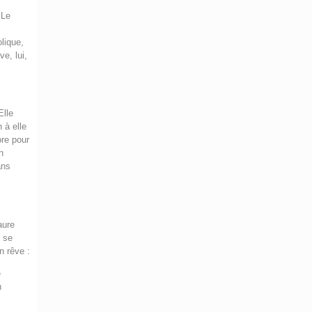
 Le
e
olique,
e, lui,
Elle
 à elle
ore pour
n
ans
aure
e se
n rêve :
e
n