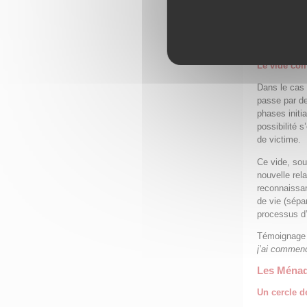
d’un objet a
véritablemen
premiers lie
cherchant dé
Le vide co
Dans le cas d
passe par de
phases initia
possibilité s
de victime.
Ce vide, sou
nouvelle rela
reconnaissan
de vie (sépar
processus d’
Témoignage
j’ai commen
Les Ménade
Un cercle d