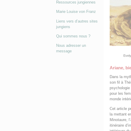
Ressources jungiennes
Marie Louise von Franz
Liens vers d’autres sites
jungiens
Qui sommes nous ?
Nous adresser un
message
Evely
Ariane, bi
Dans la myth
son fil à Th
psychologie 
pour les fem
monde intéri
Cet article 
la mettant e
Minotaure, l
itinéraire d’
intérieure d