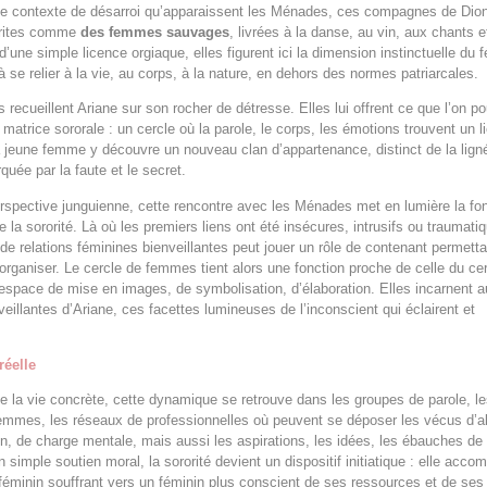
ce contexte de désarroi qu’apparaissent les Ménades, ces compagnes de Dio
crites comme
des femmes sauvages
, livrées à la danse, au vin, aux chants e
d’une simple licence orgiaque, elles figurent ici la dimension instinctuelle du 
à se relier à la vie, au corps, à la nature, en dehors des normes patriarcales.
recueillent Ariane sur son rocher de détresse. Elles lui offrent ce que l’on pou
atrice sororale : un cercle où la parole, le corps, les émotions trouvent un l
a jeune femme y découvre un nouveau clan d’appartenance, distinct de la lign
quée par la faute et le secret.
spective junguienne, cette rencontre avec les Ménades met en lumière la fo
e la sororité. Là où les premiers liens ont été insécures, intrusifs ou traumati
 de relations féminines bienveillantes peut jouer un rôle de contenant permett
organiser. Le cercle de femmes tient alors une fonction proche de celle du ce
 espace de mise en images, de symbolisation, d’élaboration. Elles incarnent a
eillantes d’Ariane, ces facettes lumineuses de l’inconscient qui éclairent et
réelle
de la vie concrète, cette dynamique se retrouve dans les groupes de parole, l
emmes, les réseaux de professionnelles où peuvent se déposer les vécus d’a
on, de charge mentale, mais aussi les aspirations, les idées, les ébauches de 
n simple soutien moral, la sororité devient un dispositif initiatique : elle acc
féminin souffrant vers un féminin plus conscient de ses ressources et de ses 