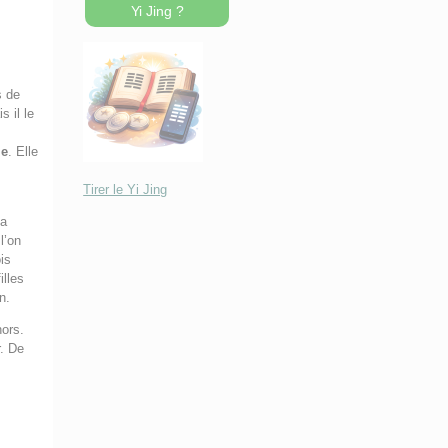
Yi Jing ?
s de
s il le
le
. Elle
Tirer le Yi Jing
la
l’on
is
illes
n.
hors.
r. De