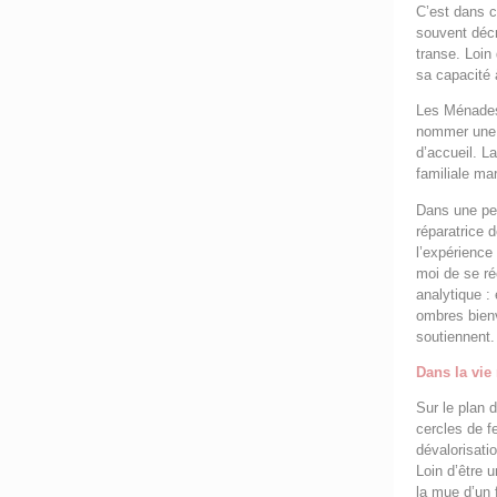
C’est dans 
souvent dé
transe. Loin 
sa capacité 
Les Ménades 
nommer une m
d’accueil. L
familiale mar
Dans une per
réparatrice d
l’expérience
moi de se ré
analytique :
ombres bienv
soutiennent.
Dans la vie 
Sur le plan 
cercles de f
dévalorisati
Loin d’être u
la mue d’un 