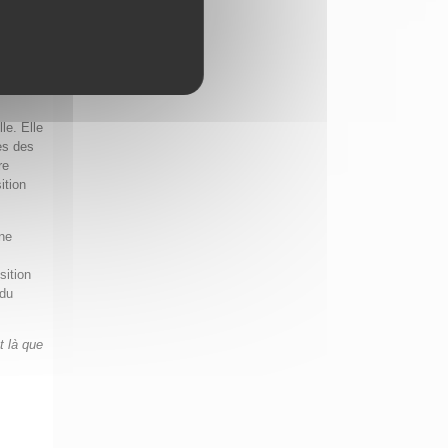
s été
es
e,
le. Elle
es des
re
ition
une
sition
 du
t là que