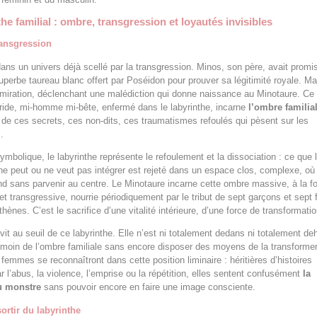
the familial : ombre, transgression et loyautés invisibles
ransgression
dans un univers déjà scellé par la transgression. Minos, son père, avait promi
superbe taureau blanc offert par Poséidon pour prouver sa légitimité royale. Mai
miration, déclenchant une malédiction qui donne naissance au Minotaure. Ce
ide, mi-homme mi-bête, enfermé dans le labyrinthe, incarne
l’ombre familia
e ces secrets, ces non-dits, ces traumatismes refoulés qui pèsent sur les
.
symbolique, le labyrinthe représente le refoulement et la dissociation : ce que 
e peut ou ne veut pas intégrer est rejeté dans un espace clos, complexe, où 
nd sans parvenir au centre. Le Minotaure incarne cette ombre massive, à la fo
et transgressive, nourrie périodiquement par le tribut de sept garçons et sept f
ènes. C’est le sacrifice d’une vitalité intérieure, d’une force de transformatio
 vit au seuil de ce labyrinthe. Elle n’est ni totalement dedans ni totalement de
témoin de l’ombre familiale sans encore disposer des moyens de la transforme
emmes se reconnaîtront dans cette position liminaire : héritières d’histoires
 l’abus, la violence, l’emprise ou la répétition, elles sentent confusément
la
u monstre
sans pouvoir encore en faire une image consciente.
sortir du labyrinthe