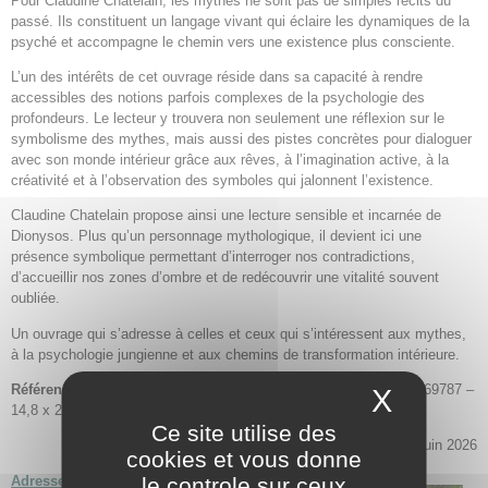
Pour Claudine Chatelain, les mythes ne sont pas de simples récits du
passé. Ils constituent un langage vivant qui éclaire les dynamiques de la
psyché et accompagne le chemin vers une existence plus consciente.
L’un des intérêts de cet ouvrage réside dans sa capacité à rendre
accessibles des notions parfois complexes de la psychologie des
profondeurs. Le lecteur y trouvera non seulement une réflexion sur le
symbolisme des mythes, mais aussi des pistes concrètes pour dialoguer
avec son monde intérieur grâce aux rêves, à l’imagination active, à la
créativité et à l’observation des symboles qui jalonnent l’existence.
Claudine Chatelain propose ainsi une lecture sensible et incarnée de
Dionysos. Plus qu’un personnage mythologique, il devient ici une
présence symbolique permettant d’interroger nos contradictions,
d’accueillir nos zones d’ombre et de redécouvrir une vitalité souvent
oubliée.
Un ouvrage qui s’adresse à celles et ceux qui s’intéressent aux mythes,
à la psychologie jungienne et aux chemins de transformation intérieure.
Référence de l’ouvrage
:
Éditions BoD
– 2026 – ISBN 9782322869787 –
X
Masque
14,8 x 21 x 2,5 cm – 310 pages
Ce site utilise des
Juin 2026
cookies et vous donne
Adresser un message à Claudine Chatelain
le controle sur ceux