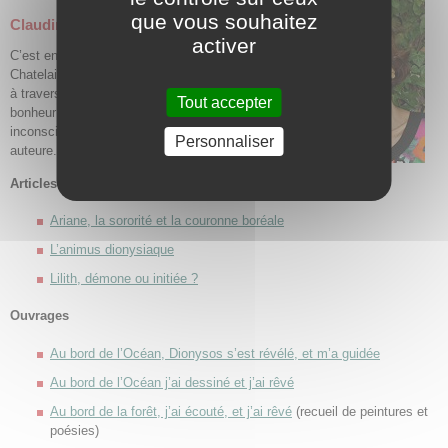
que vous souhaitez
Claudine Chatelain
activer
C’est en 1989, à l’âge de 33 ans, que Claudine
Chatelain a une révélation : elle découvre Jung
à travers l’interprétation des rêves. C’est avec
Tout accepter
bonheur qu’elle ouvre la porte de son
inconscient. Elle est analyste jungienne et
Personnaliser
auteure.
Articles
Ariane, la sororité et la couronne boréale
L’animus dionysiaque
Lilith, démone ou initiée ?
Ouvrages
Au bord de l’Océan, Dionysos s’est révélé, et m’a guidée
Au bord de l’Océan j’ai dessiné et j’ai rêvé
Au bord de la forêt, j’ai écouté, et j’ai rêvé
(recueil de peintures et
poésies)