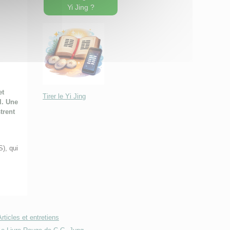
Yi Jing ?
et
Tirer le Yi Jing
l. Une
trent
), qui
Articles et entretiens