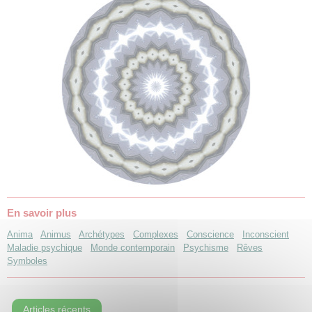
En savoir plus
Anima
Animus
Archétypes
Complexes
Conscience
Inconscient
Maladie psychique
Monde contemporain
Psychisme
Rêves
Symboles
Articles récents