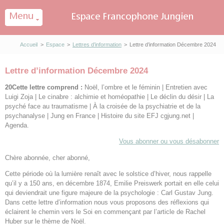
Panneau de gestion des cookies
Accueil
>
Espace
>
Lettres d’information
>
Lettre d’information Décembre 2024
Lettre d’information Décembre 2024
20C
ette lettre comprend :
Noël, l’ombre et le féminin | Entretien avec
Luigi Zoja | Le cinabre : alchimie et homéopathie | Le déclin du désir | La
psyché face au traumatisme | À la croisée de la psychiatrie et de la
psychanalyse | Jung en France | Histoire du site EFJ cgjung.net |
Agenda.
Vous abonner ou vous désabonner
Chère abonnée, cher abonné,
Cette période où la lumière renaît avec le solstice d’hiver, nous rappelle
qu’il y a 150 ans, en décembre 1874, Emilie Preiswerk portait en elle celui
qui deviendrait une figure majeure de la psychologie : Carl Gustav Jung.
Dans cette lettre d’information nous vous proposons des réflexions qui
éclairent le chemin vers le Soi en commençant par l’article de Rachel
Huber sur le thème de Noël.