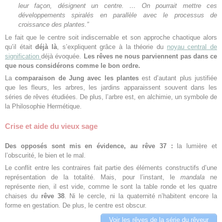
leur façon, désignent un centre. … On pourrait mettre ces
développements spiralés en parallèle avec le processus de
croissance des plantes.”
Le fait que le centre soit indiscernable et son approche chaotique alors
qu’il était
déjà là
, s’expliquent grâce à la théorie du
noyau central de
signification
déjà évoquée.
Les rêves ne nous parviennent pas dans ce
que nous considérons comme le bon ordre.
La
comparaison de Jung avec les plantes
est d’autant plus justifiée
que les fleurs, les arbres, les jardins apparaissent souvent dans les
séries de rêves étudiées. De plus, l’arbre est, en alchimie, un symbole de
la Philosophie Hermétique.
Crise et aide du vieux sage
Des opposés sont mis en évidence, au rêve 37 :
la lumière et
l’obscurité, le bien et le mal.
Le conflit entre les contraires fait partie des éléments constructifs d’une
représentation de la totalité. Mais, pour l’instant, le
mandala
ne
représente rien, il est vide, comme le sont la table ronde et les quatre
chaises du
rêve 38
. Ni le cercle, ni la quaternité n’habitent encore la
forme en gestation. De plus, le centre est obscur.
Voir les rêves de la série du rêveur