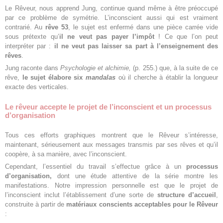
Le Rêveur, nous apprend Jung, continue quand même à être préoccupé
par ce problème de symétrie. L’inconscient aussi qui est vraiment
contrarié. Au
rêve 53
, le sujet est enfermé dans une pièce carrée vide
sous prétexte qu’
il ne veut pas payer l’impôt
! Ce que l’on peut
interpréter par :
il ne veut pas laisser sa part à l’enseignement des
rêves
.
Jung raconte dans
Psychologie et alchimie,
(p. 255.) que, à la suite de ce
rêve,
le sujet élabore six
mandalas
où il cherche à établir la longueur
exacte des verticales.
Le rêveur accepte le projet de l’inconscient et un processus
d’organisation
Tous ces efforts graphiques montrent que le Rêveur s’intéresse,
maintenant, sérieusement aux messages transmis par ses rêves et qu’il
coopère, à sa manière, avec l’inconscient.
Cependant, l’essentiel du travail s’effectue grâce à un
processus
d’organisation,
dont une étude attentive de la série montre les
manifestations. Notre impression personnelle est que le projet de
l’inconscient inclut l’établissement d’une sorte de
structure d’accueil
,
construite à partir de
matériaux conscients acceptables pour le Rêveur
: