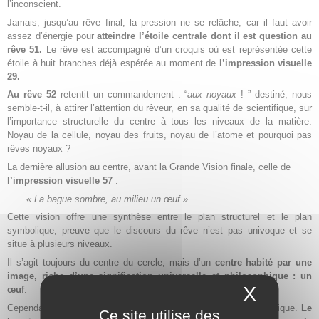
l’inconscient.
Jamais, jusqu’au rêve final, la pression ne se relâche, car il faut avoir
assez d’énergie pour
atteindre l’étoile centrale dont il est question au
rêve 51.
Le rêve est accompagné d’un croquis où est représentée cette
étoile à huit branches déjà espérée au moment de
l’impression
visuelle
29.
Au rêve 52
retentit un commandement : “
aux noyaux
! ” destiné, nous
semble-t-il, à attirer l’attention du rêveur, en sa qualité de scientifique, sur
l’importance structurelle du centre à tous les niveaux de la matière.
Noyau de la cellule, noyau des fruits, noyau de l’atome et pourquoi pas
rêves noyaux ?
La dernière allusion au centre, avant la Grande Vision finale, celle de
l’impression visuelle 57
:
« La bague sombre, au milieu un œuf »
Cette vision offre une synthèse entre le plan structurel et le plan
symbolique, preuve que le discours du rêve n’est pas univoque et se
situe à plusieurs niveaux.
Il s’agit toujours du centre du cercle, mais d’un
centre habité par une
image, riche d’une signification universelle et philosophique : un
X
Masque
œuf
.
Cependant, le choix final ne se portera pas sur le centre symbolique.
Le
Ce site utilise des