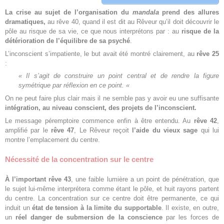
La crise au sujet de l’organisation du
mandala
prend des allures
dramatiques,
au rêve 40, quand il est dit au Rêveur qu’il doit découvrir le
pôle au risque de sa vie, ce que nous interprétons par : au
risque de la
détérioration de l’équilibre de sa psyché
.
L’inconscient s’impatiente, le but avait été montré clairement, au
rêve 25
:
« Il s’agit de construire un point central et de rendre la figure
symétrique par réflexion en ce point. «
On ne peut faire plus clair mais il ne semble pas y avoir eu une suffisante
intégration, au niveau conscient, des projets de l’inconscient.
Le message péremptoire commence enfin à être entendu. Au
rêve 42
,
amplifié par le
rêve 47
, Le Rêveur reçoit
l’aide du vieux sage
qui lui
montre l’emplacement du centre.
Nécessité de la concentration sur le centre
À l’important rêve 43
, une faible lumière a un point de pénétration, que
le sujet lui-même interprétera comme étant le pôle, et huit rayons partent
du centre. La concentration sur ce centre doit être permanente, ce qui
induit un
état de tension à la limite du supportable
. Il existe, en outre,
un
réel danger de submersion de la conscience
par les forces de