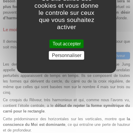
besoin conscient du Rêveur d’une représentation abstraite sera le
cookies et vous donne
plus fort.
C’est un centre géométrique et vide, mais aussi lieu virtuel où
le controle sur ceux
peuvent se rencontrer une infinité de lignes, qui
comblera son désir
d’harmonie
quand se produira la vision de la Grande Horloge du Monde.
que vous souhaitez
activer
Le moi est encore trop dominant
Il demeure encore quelques
questions de symétrie à résoudre
pour que
Tout accepter
soit mise en place une distribution spatiale équilibrée.
Personnaliser
Voir les rêves de la série du rêveur
Les derniers problèmes à ce sujet sont engendrés par ce que Jung
appelle
le
mandala
perturbé du rêve 51,
déjà cité
.
Ces
mandalas
perturbés apparaissent de temps en temps. Ils se composent de toutes
les formes qui dérivent du cercle, du carré ou de la croix régulière, de
même que celles qui sont basées non sur le nombre 4 mais sur trois ou
cinq.
Ce croquis du Rêveur, très harmonieux et qui, comme nous l’avons vu,
contient l’étoile centrale, a le
défaut de rejeter la forme symétrique du
carré pour le rectangle
.
Cette prédominance des horizontales sur les verticales, montre que
la
conscience du Moi est dominante
, ce qui entraîne une perte de hauteur
et de profondeur.