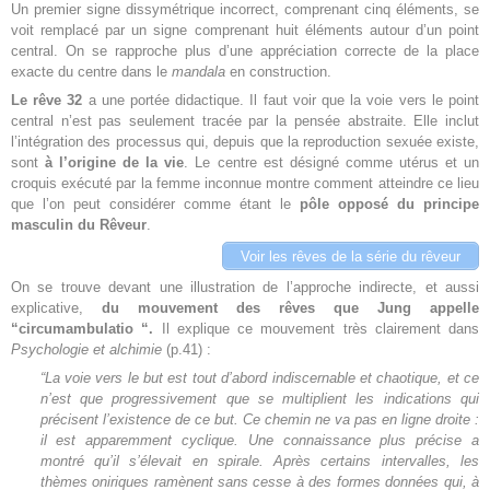
Un premier signe dissymétrique incorrect, comprenant cinq éléments, se
voit remplacé par un signe comprenant huit éléments autour d’un point
central. On se rapproche plus d’une appréciation correcte de la place
exacte du centre dans le
mandala
en construction.
Le rêve 32
a une portée didactique. Il faut voir que la voie vers le point
central n’est pas seulement tracée par la pensée abstraite. Elle inclut
l’intégration des processus qui, depuis que la reproduction sexuée existe,
sont
à l’origine de la vie
. Le centre est désigné comme utérus et un
croquis exécuté par la femme inconnue montre comment atteindre ce lieu
que l’on peut considérer comme étant le
pôle opposé du principe
masculin du Rêveur
.
Voir les rêves de la série du rêveur
On se trouve devant une illustration de l’approche indirecte, et aussi
explicative,
du mouvement des rêves que Jung appelle
“circumambulatio “.
Il explique ce mouvement très clairement dans
Psychologie et alchimie
(p.41) :
“La voie vers le but est tout d’abord indiscernable et chaotique, et ce
n’est que progressivement que se multiplient les indications qui
précisent l’existence de ce but. Ce chemin ne va pas en ligne droite :
il est apparemment cyclique. Une connaissance plus précise a
montré qu’il s’élevait en spirale. Après certains intervalles, les
thèmes oniriques ramènent sans cesse à des formes données qui, à