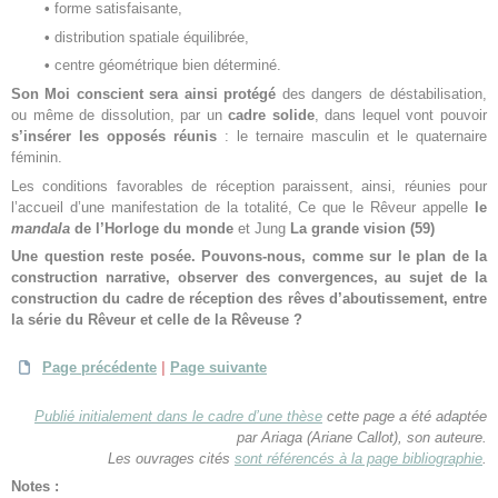
•
forme satisfaisante,
•
distribution spatiale équilibrée,
•
centre géométrique bien déterminé.
Son Moi conscient sera ainsi protégé
des dangers de déstabilisation,
ou même de dissolution, par un
cadre solide
, dans lequel vont pouvoir
s’insérer les opposés réunis
: le ternaire masculin et le quaternaire
féminin.
Les conditions favorables de réception paraissent, ainsi, réunies pour
l’accueil d’une manifestation de la totalité, Ce que le Rêveur appelle
le
mandala
de l’Horloge du monde
et Jung
La grande vision (59)
Une question reste posée.
Pouvons-nous, comme sur le plan de la
construction narrative, observer des convergences, au sujet de la
construction du cadre de réception des rêves d’aboutissement, entre
la série du Rêveur et celle de la Rêveuse ?
Page précédente
|
Page suivante
Publié initialement dans le cadre d’une thèse
cette page a été adaptée
par Ariaga (Ariane Callot), son auteure.
Les ouvrages cités
sont référencés à la page bibliographie
.
Notes :