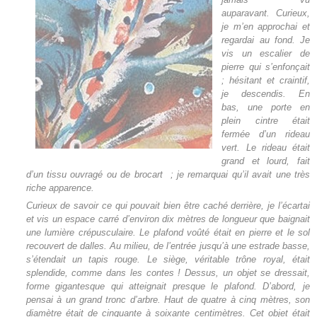
auparavant. Curieux,
je m’en approchai et
regardai au fond. Je
vis un escalier de
pierre qui s’enfonçait
; hésitant et craintif,
je descendis. En
bas, une porte en
plein cintre était
fermée d’un rideau
vert. Le rideau était
grand et lourd, fait
d’un tissu ouvragé ou de brocart ; je remarquai qu’il avait une très
riche apparence.
Curieux de savoir ce qui pouvait bien être caché derrière, je l’écartai
et vis un espace carré d’environ dix mètres de longueur que baignait
une lumière crépusculaire. Le plafond voûté était en pierre et le sol
recouvert de dalles. Au milieu, de l’entrée jusqu’à une estrade basse,
s’étendait un tapis rouge. Le siège, véritable trône royal, était
splendide, comme dans les contes ! Dessus, un objet se dressait,
forme gigantesque qui atteignait presque le plafond. D’abord, je
pensai à un grand tronc d’arbre. Haut de quatre à cinq mètres, son
diamètre était de cinquante à soixante centimètres. Cet objet était