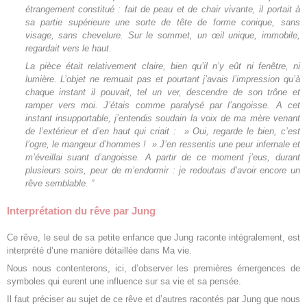
étrangement constitué : fait de peau et de chair vivante, il portait à
sa partie supérieure une sorte de tête de forme conique, sans
visage, sans chevelure. Sur le sommet, un œil unique, immobile,
regardait vers le haut.
La pièce était relativement claire, bien qu’il n’y eût ni fenêtre, ni
lumière. L’objet ne remuait pas et pourtant j’avais l’impression qu’à
chaque instant il pouvait, tel un ver, descendre de son trône et
ramper vers moi. J’étais comme paralysé par l’angoisse. A cet
instant insupportable, j’entendis soudain la voix de ma mère venant
de l’extérieur et d’en haut qui criait : » Oui, regarde le bien, c’est
l’ogre, le mangeur d’hommes ! » J’en ressentis une peur infernale et
m’éveillai suant d’angoisse. A partir de ce moment j’eus, durant
plusieurs soirs, peur de m’endormir : je redoutais d’avoir encore un
rêve semblable. ”
Interprétation du rêve par Jung
Ce rêve, le seul de sa petite enfance que Jung raconte intégralement, est
interprété d’une manière détaillée dans Ma vie.
Nous nous contenterons, ici, d’observer les premières émergences de
symboles qui eurent une influence sur sa vie et sa pensée.
Il faut préciser au sujet de ce rêve et d’autres racontés par Jung que nous