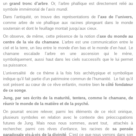
un
grand tronc d’arbre
. Or, l’arbre phallique est directement relié au
symbole immémorial de l’
axis mundi
.
Dans l’antiquité, on trouve des représentations de
l’axe de l’univers,
comme arbre de vie phallique aux racines plongeant dans le monde
souterrain et dont le feuillage montait jusqu’aux cieux.
On observe, de même, cette présence de la notion d’
axe du monde au
centre de la vie du chamane
. L’arbre est une communication entre le
ciel et la terre, un lieu entre le monde d’en bas et le monde d’en haut. Le
chamane escalade l’arbre en une ascension qui le mène,
symboliquement, aussi haut dans les ciels successifs que le lui permet
sa puissance.
L’universalité de ce thème à la fois fois archétypique et symbolique
indique qu’il fait partie d’un patrimoine commun de l’humanité. Le fait qu’il
soit présent au cœur de ce rêve enfantin, montre bien
le côté fondateur
de ce songe
.
Jung, par ses écrits de la maturité, tentera, comme le chamane, de
réunir le monde de la matière et de la psyché.
On pourrait encore relever, parmi les éléments de ce récit onirique,
plusieurs symboles en relation avec le contexte des préoccupations
futures de Jung. Mais nous nous sommes, avant tout, attachés à
rechercher, parmi ces rêves d’enfance, les racines de
sa pensée
paradoxale vis-à-vis de la divinité
. C’est ce que nous verrons dans son