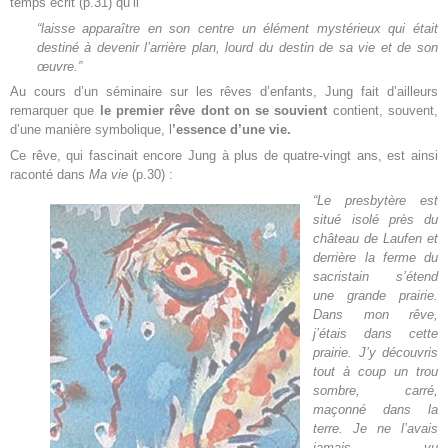
temps écrit (p.31) qu’il
“
laisse apparaître en son centre un élément mystérieux qui était
destiné à devenir l’arrière plan, lourd du destin de sa vie et de son
œuvre.”
Au cours d’un séminaire sur les rêves d’enfants, Jung fait d’ailleurs
remarquer que
le premier rêve dont on se souvient
contient, souvent,
d’une manière symbolique, l
’essence d’une vie.
Ce rêve, qui fascinait encore Jung à plus de quatre-vingt ans, est ainsi
raconté dans
Ma vie
(p.30) :
“Le presbytère est
situé isolé près du
château de Laufen et
derrière la ferme du
sacristain s’étend
une grande prairie.
Dans mon rêve,
j’étais dans cette
prairie. J’y découvris
tout à coup un trou
sombre, carré,
maçonné dans la
terre. Je ne l’avais
jamais vu