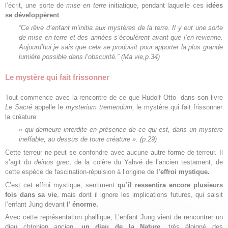
l’écrit, une sorte de
mise en terre
initiatique, pendant laquelle ces
idées
se développèrent
:
“Ce rêve d’enfant m’initia aux mystères de la terre. Il y eut une sorte
de mise en terre et des années s’écoulèrent avant que j’en revienne.
Aujourd’hui je sais que cela se produisit pour apporter la plus grande
lumière possible dans l’obscurité.”
(Ma vie,p.34)
Le mystère qui fait frissonner
Tout commence avec la rencontre de ce que Rudolf Otto dans son livre
Le Sacré
appelle le
mysterium tremendum,
le mystère qui fait frissonner
la créature
« qui demeure interdite en présence de ce qui est, dans un mystère
ineffable, au dessus de toute créature ».
(p.29)
Cette terreur ne peut se confondre avec aucune autre forme de terreur. Il
s’agit du
deinos grec
, de la colère du Yahvé de l’ancien testament, de
cette espèce de fascination-répulsion à l’origine de
l’effroi mystique.
C’est cet effroi mystique, sentiment
qu’il ressentira encore plusieurs
fois dans sa vie
, mais dont il ignore les implications futures, qui saisit
l’enfant Jung devant
l’ énorme.
Avec cette représentation phallique, L’enfant Jung vient de rencontrer un
dieu chtonien ancien,
un dieu de la Nature
, très éloigné des