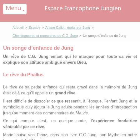
Panneau de gestion des cookies
Accueil
>
Espace
>
Ariane Callot : écrits sur Jung
>
Cheminements et rencontres de C.G. Jung
>
Un songe d’enfance de Jung
Un songe d’enfance de Jung
Un rêve de C.G. Jung enfant qui le marque pour toute sa vie et
explique son attitude ambiguë envers Dieu.
Le rêve du Phallus
Le rêve de sa petite enfance qui resta gravé dans la mémoire de Jung
était déjà ce qu’il appelle un
grand rêve
.
Il est difficile de dissocier ce que ressentit, à l’époque, l’enfant Jung et la
symbolique qu’y ajouta le Jung adulte pendant les années d’introspection
jusqu’au moment des commentaires de
Ma vie
.
Ce qui compte c’est, en quelque sorte,
l’expérience fondatrice
véhiculée par ce rêve.
Marie-Louise von Franz, dans son livre C.G.Jung, son Mythe en notre