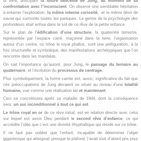
la terre, anticipant
la future descente de Jung, au moment de sa
confrontation avec l’inconscient
. On observe une semblable hésitation
à entamer l’exploration,
la même intense curiosité
, et le même désir de
savoir qui surmonte toutes les paniques. Le germe de la
psychologi
e
des
profondeurs
était enfoui dans le sol de ce rêve de la petite enfance.
Sur le plan de l
’édification d’une structure
, la quaternité terrestre,
représentée par l’espace carré, maçonné dans la terre, l’organisation
autour d’un centre, où trône le royal phallus, sont une préfiguration, à la
fois structurelle et symbolique, des manifestations archétypiques que l’on
rencontre dans les mandalas.
On sait l’importance qu’auront, pour Jung, le
passage du ternaire au
quaternaire
, et l’évolution du
processus de centrage.
Plus symboliquement, la forme carrée est, aussi, significative du fait que
ces préoccupations de Jung devaient se situer au niveau d’une
totalité
humaine,
vue comme une réalisation
ici et maintenant
.
Ceci se concrétisera après sa maladie de 1944, dont la conséquence
sera
un oui inconditionnel à tout ce qui est
.
Le trône royal en or
de ce rêve initial, est en relation directe avec celui
sur lequel est assis Dieu pendant l
e second rêve d’enfance
, ce qui
accrédite l’idée que c’est une divinité ithyphallique qui réside sur ce trône.
Il ne faut pas oublier que l’enfant, incapable de déterminer l’objet
gigantesque qui atteignait presque le plafond, l’avait tout d’abord pris pour