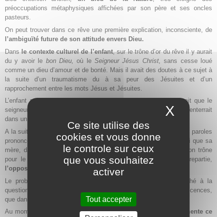
préoccupations métaphysiques affichées par son père et ses oncles
pasteurs.
On peut trouver dans ce rêve une première explication, inconsciente, de
l’ambiguïté future de son attitude envers Dieu.
Dans
le contexte culturel de l’enfant
, sur le trône d’or du rêve il y aurait
du y avoir le
bon Dieu,
où le
Seigneur Jésus Christ,
sans cesse loué
comme un dieu d’amour et de bonté. Mais il avait des doutes à ce sujet à
la suite d’un traumatisme du à sa peur des Jésuites et d’un
rapprochement entre les mots Jésus et Jésuites.
L’enfant associait aussi le seigneur Jésus à ceux dont on disait que le
X
Masque
seigneur les avait rappelés à eux, c’est à dire à ceux que l’on enterrait
dans un trou noir.
Ce site utilise des
A la suite de ce songe, chaque fois qu’il entendait ces laudatives paroles
cookies et vous donne
prononcées avec emphase, revenait à sa mémoire
l’Autre,
celui que sa
le controle sur ceux
mère, dans le rêve, avait appelé
l’ogre
, prêt à descendre de son trône
que vous souhaitez
pour le dévorer. Ce
dieu souterrain
lui semblait être la contrepartie,
l’opposé nécessaire et accablant, du Bon Seigneur Jésus.
activer
Le problème des multiples visages de Dieu, problème rattaché à la
question de la totalité divine, ne sera abordé, après bien des réticences,
Tout accepter
que dans
Réponse à Job,
soixante dix ans plus tard.
Au moment où
Jung, âgé de plus de quatre vingt ans, commente ce