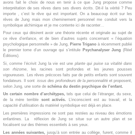
avons fait le choix de nous en tenir à ce que Jung propose comme
interprétation de ses rêves dans ses divers écrits. Dit-il la vérité ? Peu
importe , c’est le rêve qui est important. On a beaucoup écrit sur les
rêves de Jung mais mon cheminement personnel me conduit vers la
symbolique alchimique et je me contente ici de raconter…
Pour ceux qui désirent avoir une théorie récente et originale au sujet de
ce rêve d’enfance, et de bien d’autres sujets concernant « l’équation
psychologique personnelle » de Jung,
Pierre Trigano
à récemment publié
le premier tome d’un ouvrage qui s’intitule
Psychanalyser Jung
(Réel
Éditions).
Si, comme l’écrivit Jung la vie est une
plante qui puise sa vitalité dans
son rhizome
, les racines sont profondes et les jeunes pousses
vigoureuses. Les rêves précoces faits par de petits enfants sont souvent
fondateurs. Il sont
issus des profondeurs de la personnalit
é et proposent,
selon Jung, une sorte de
schéma du destin psychique de l’enfant.
Un certain nombre d’archétypes,
tels que celui de l’étranger, du sexe,
de la mère terrible
sont activés.
L’inconscient est au travail, et la
capacité d’utilisation du matériel symbolique est déjà en place.
Les premières impressions ne sont pas restées au niveau des émotions
enfantines. La réflexion de Jung se situe sur un autre plan et se
focalisent sur des thèmes essentiels à ses yeux.
Les années suivantes,
jusqu’à son entrée au collège, furent, comme il