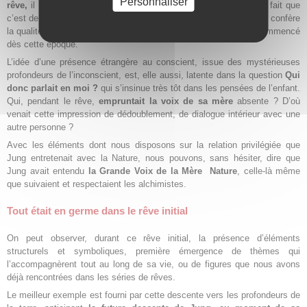
Personnaliser
rêve,
il fait le lien entre sa descente dans les profondeurs et le fait que
c’est de cette obscurité que devait, pour lui, jaillir la lumière. Il lui confère
la qualité d’une
initiation,
et considère que sa vie spirituelle a commencé
dès cette époque.
L’idée d’une présence étrangère au conscient, issue des mystérieuses
profondeurs de l’inconscient, est, elle aussi, latente dans la question
Qui
donc parlait en moi ?
qui s’insinue très tôt dans les pensées de l’enfant.
Qui, pendant le rêve,
empruntait la voix de sa mère
absente ? D’où
venait cette impression de dédoublement, de dialogue intérieur avec une
autre personne ?
Avec les éléments dont nous disposons sur la relation privilégiée que
Jung entretenait avec la Nature, nous pouvons, sans hésiter, dire que
Jung avait entendu
la Grande Voix de la Mère
Nature
, celle-là même
que suivaient et respectaient les alchimistes.
Tout était en germe dans le rêve initial
On peut observer, durant ce rêve initial, la présence d’éléments
structurels et symboliques, première émergence de thèmes qui
l’accompagnèrent tout au long de sa vie, ou de figures que nous avons
déjà rencontrées dans les séries de rêves.
Le meilleur exemple est fourni par cette descente vers les profondeurs de