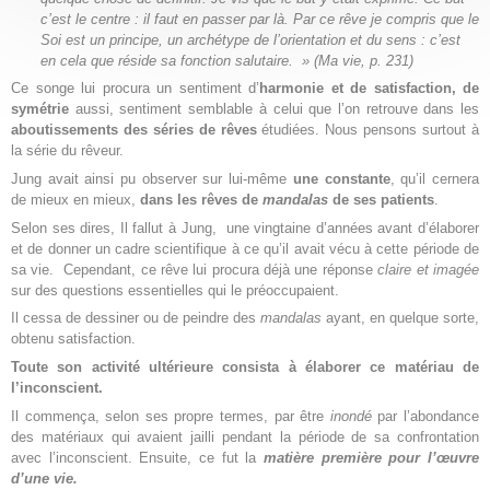
c’est le centre : il faut en passer par là. Par ce rêve je compris que le
Soi est un principe, un archétype de l’orientation et du sens : c’est
en cela que réside sa fonction salutaire.
» (Ma vie, p. 231)
Ce songe lui procura un sentiment d’
harmonie et de satisfaction, de
symétrie
aussi, sentiment semblable à celui que l’on retrouve dans les
aboutissements des séries de rêves
étudiées. Nous pensons surtout à
la série du rêveur.
Jung avait ainsi pu observer sur lui-même
une constante
, qu’il cernera
de mieux en mieux,
dans les rêves de
mandalas
de ses patients
.
Selon ses dires, Il fallut à Jung, une vingtaine d’années avant d’élaborer
et de donner un cadre scientifique à ce qu’il avait vécu à cette période de
sa vie. Cependant, ce rêve lui procura déjà une réponse
claire et imagée
sur des questions essentielles qui le préoccupaient.
Il cessa de dessiner ou de peindre des
mandalas
ayant, en quelque sorte,
obtenu satisfaction.
Toute son activité ultérieure consista à élaborer ce matériau de
l’inconscient.
Il commença, selon ses propre termes, par être
inondé
par l’abondance
des matériaux qui avaient jailli pendant la période de sa confrontation
avec l’inconscient. Ensuite, ce fut la
matière première pour l’œuvre
d’une vie.