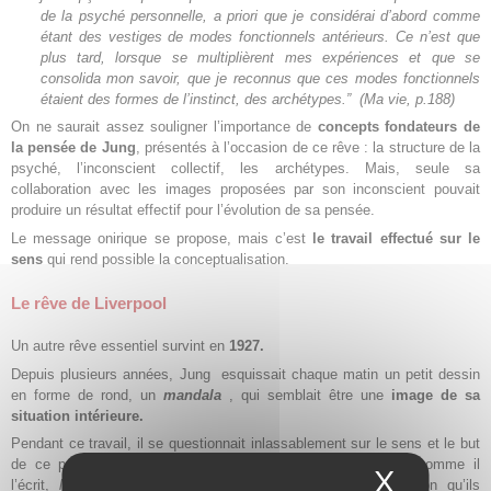
de la psyché personnelle, a priori que je considérai d’abord comme
étant des vestiges de modes fonctionnels antérieurs. Ce n’est que
plus tard, lorsque se multiplièrent mes expériences et que se
consolida mon savoir, que je reconnus que ces modes fonctionnels
étaient des formes de l’instinct, des archétypes.”
(Ma vie, p.188)
On ne saurait assez souligner l’importance de
concepts fondateurs de
la pensée de Jung
, présentés à l’occasion de ce rêve : la structure de la
psyché, l’inconscient collectif, les archétypes. Mais, seule sa
collaboration avec les images proposées par son inconscient pouvait
produire un résultat effectif pour l’évolution de sa pensée.
Le message onirique se propose, mais c’est
le travail effectué sur le
sens
qui rend possible la conceptualisation.
Le rêve de Liverpool
Un autre rêve essentiel survint en
1927.
Depuis plusieurs années, Jung esquissait chaque matin un petit dessin
en forme de rond, un
mandala
, qui semblait être une
image de sa
situation intérieure.
Pendant ce travail, il se questionnait inlassablement sur le sens et le but
de ce processus de l’inconscient. Ses dessins lui étaient, comme il
X
Masque
l’écrit,
livrés journellement.
Il avait, intuitivement, l’impression qu’ils