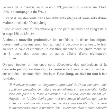
Le rêve de la maison, se situe en
1909,
pendant un voyage aux États
Unis,
en compagnie de Freud.
Il s’agit d’une
descente dans les différents étages et sous-sols d’une
maison
: celle du Rêveur-Jung.
C’est un rêve long et très détaillé que l’on peut lire dans son intégralité à
la page 186 de
Ma vie.
A chaque nouvelle profondeur
, les matériaux, le décor,
les objets,
deviennent plus anciens
. Tout au fond, il découvre un anneau, le tire,
soulève la dalle et emprunte un
escalier,
menant à une grotte rocheuse
où il trouve des ossements et autres
débris d’une civilisation
primitive.
On peut trouver un lien entre cette découverte des profondeurs et
la
descente par un escalier du très jeune enfant
vers le lieu où résidait,
sur un trône, l’énorme objet phallique.
Pour Jung, ce rêve fut tout à fait
fondateur
:
“Il décrivait comme un diagramme structural de l’âme humaine, une
condition préalable de nature essentiellement impersonnelle. Cette
idée eut pour moi force d’évidence : it clicked, comme disent les
Anglais ; et le rêve devint pour moi une image directrice, qui, par la
suite, se confirma dans une mesure alors imprévisible. Par ce rêve
je soupçonnais pour la première fois l’existence d’un a priori collectif