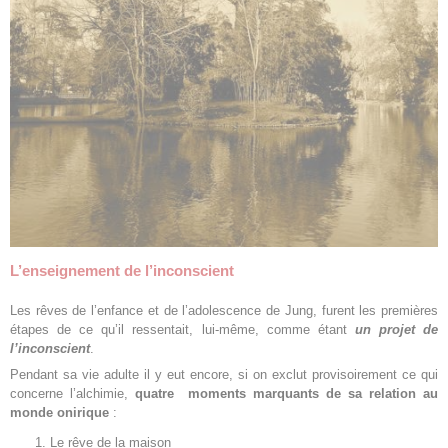
L’enseignement de l’inconscient
Les rêves de l’enfance et de l’adolescence de Jung, furent les premières
étapes de ce qu’il ressentait, lui-même, comme étant
un projet de
l’inconscient
.
Pendant sa vie adulte il y eut encore, si on exclut provisoirement ce qui
concerne l’alchimie,
quatre moments marquants de sa relation au
monde onirique
:
Le rêve de la maison