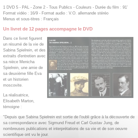
1 DVD 5 - PAL - Zone 2 - Tous Publics - Couleurs - Durée du film : 91’
Format vidéo : 16/9 - Format audio : V.O. allemande stéréo
Menus et sous-titres : Français
Un livret de 12 pages accompagne le DVD
Dans ce livret figurent
un résumé de la vie de
Sabina Spielrein, et des
extraits d'entretien avec
sa nièce Menicha
Spielrein, une amie de
sa deuxième fille Eva
et un historien
moscovite.
La réalisatrice,
Elisabeth Marton,
témoigne :
"Depuis que Sabina Spielrein est sortie de l'oubli grâce à la découverte de
sa correspondance avec Sigmund Freud et Carl Gustav Jung, de
nombreuses publications et interprétations de sa vie et de son oeuvre
scientifique ont vu le jour.