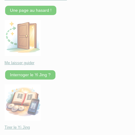
Une page au hasard !
Me laisser guider
Interroger le Yi Jing ?
Tirer le Yi Jing