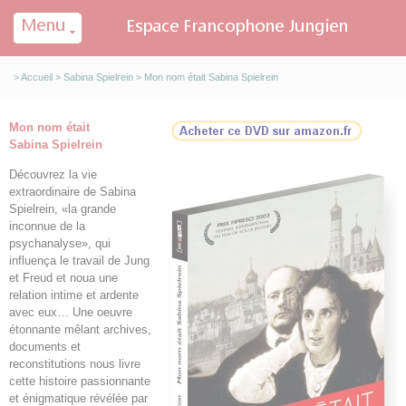
Panneau de gestion des cookies
>
Accueil
>
Sabina Spielrein
> Mon nom était Sabina Spielrein
Mon nom était
Sabina Spielrein
Découvrez la vie
extraordinaire de Sabina
Spielrein, «la grande
inconnue de la
psychanalyse», qui
influença le travail de Jung
et Freud et noua une
relation intime et ardente
avec eux… Une oeuvre
étonnante mêlant archives,
documents et
reconstitutions nous livre
cette histoire passionnante
et énigmatique révélée par