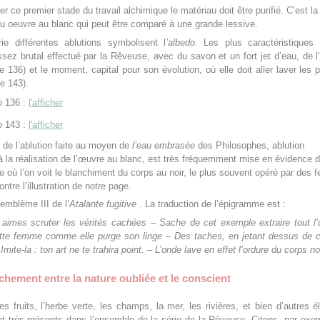
r ce premier stade du travail alchimique le matériau doit être purifié. C’est l
u oeuvre au blanc qui peut être comparé à une grande lessive.
ie différentes ablutions symbolisent l
’albedo
. Les plus caractéristiques 
sez brutal effectué par la Rêveuse, avec du savon et un fort jet d’eau, de
e 136) et le moment, capital pour son évolution, où elle doit aller laver les 
e 143).
 136 :
l'afficher
 143 :
l'afficher
 de l’ablution faite au moyen de
l’eau embrasée
des Philosophes, ablution
 à la réalisation de l’œuvre au blanc, est très fréquemment mise en évidence 
ie où l’on voit le blanchiment du corps au noir, le plus souvent opéré par des
tre l’illustration de notre page.
L’emblème III de l’
Atalante fugitive
. La traduction de l’épigramme est :
i aimes scruter les vérités cachées – Sache de cet exemple extraire tout l’u
tte femme comme elle purge son linge – Des taches, en jetant dessus de 
Imite-la : ton art ne te trahira point. – L’onde lave en effet l’ordure du corps no
hement entre la nature oubliée et le conscient
les fruits, l’herbe verte, les champs, la mer, les rivières, et bien d’autres 
nt très présents dans l’ensemble de la série de la Rêveuse. Citons, par exe