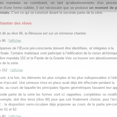
 les
mandalas
se constituent, en tant qu’aboutissements d’un proce
on d’une forme oubliée, il est nécessaire que se produise
un moment de p
totale.
C’est ce qui se construit durant la seconde partie de la série.
hantier des rêves
 dit au rêve 96, l
a Rêveuse est sur un immense chantier
.
 96 :
l'afficher
éparses de l’Œuvre pré-consciente doivent être identifiées, et intégrées à la
finale. Certains matériaux vont participer à l’édification de la vision alchimiqu
rêve mandala 152 et la Parole de la Grande Voix va trouver son aboutissemen
e de la série.
 152 :
l'afficher
ont, à la fois, les éléments les plus simples et les plus indispensables à l’édi
ure d’accueil. Une sérieuse mise en place avait déjà été effectuée pendant la
ie, au cours de laquelle les principales figures géométriques faisaient leur app
nde partie de la série les formes sont ici rappelées, complétées ou modif
exemple, doit être brisé (rêve 90) pour que soit finalement choisie, pour l’écr
la disposition semi-circulaire déjà proposée au cours de la partie pré-co
es 61 et 62.
 90 :
l'afficher