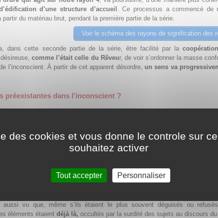
’édification d’une structure d’accueil
. Ce processus a commencé de 
 partir du matériau brut, pendant la première partie de la série.
Voir le schéma des rayons de signification des 
a, dans cette seconde partie de la série, être facilité par la
coopératio
 désireuse,
comme l’était celle du Rêveu
r, de voir s’ordonner la masse con
de l’inconscient. À partir de cet apparent désordre,
un sens va progressive
 préexistantes dans l’inconscient ?
rtie plus théorique de notre travail
, des questions avaient été posées : les 
nt aux rêveurs une impression d’adéquation et d’harmonie sont-ils un
 dans l’inconscient, f
orme se précisant peu à peu à la lumière de la cons
ise des cookies et vous donne le controle sur 
y-a-t-il dans les séries de rêves des
points communs d’évolution et d’ass
souhaitez activer
 projet de l’inconscient assimilable à l’ordre général de la Nature
?
s avoir montré au cours de l’ensemble de notre recherche que,
chez le
z la Rêveuse
, le récit, les formes, les nombres, les représentations symb
Tout accepter
Personnaliser
 vers une réunion des éléments masculins et féminins
dont la pr
 nécessaire au sein du
mandala
.
aussi vu que, même s’ils étaient le plus souvent déguisés ou refusés
ces éléments étaient
déjà là,
occultés par la surdité des sujets au discours du