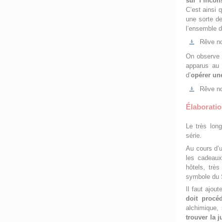
sur l’incon
C’est ainsi 
une sorte de
l’ensemble d
Rêve no
On observe a
apparus au 
d’
opérer une
Rêve no
Élaboratio
Le très long
série.
Au cours d’u
les cadeaux
hôtels, trè
symbole du S
Il faut ajou
doit procéd
alchimique,
trouver la 