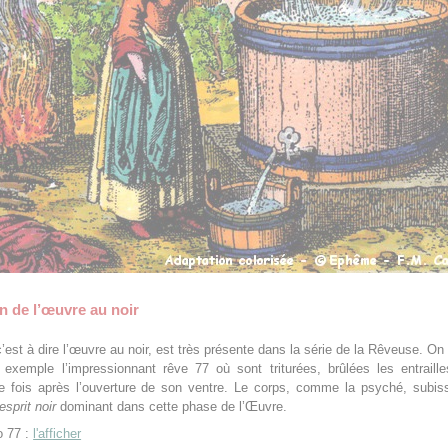
on de l’œuvre au noir
c’est à dire l’œuvre au noir, est très présente dans la série de la Rêveuse. On
 exemple l’impressionnant rêve 77 où sont triturées, brûlées les entraill
 fois après l’ouverture de son ventre. Le corps, comme la psyché, subiss
’esprit noir
dominant dans cette phase de l’Œuvre.
 77 :
l'afficher