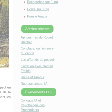
Recherches sur Jung
Écrits sur Jung
Poésie Ariaga
Articles récents
Aphorismes de Robert
Blacher
Conclave, ou l'épreuve
du centre
Les affamés du pouvoir
Entretien avec Nathan
Fraikin
Dante et l'amour
Neurosciences, IA
 peut en
Évènements EFJ
es de la
ent les
Colloque IA et
Psychologie des
Prodondeurs