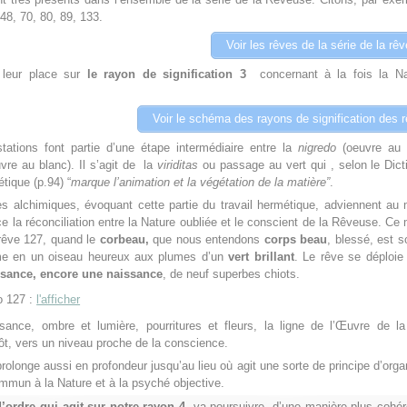
 48, 70, 80, 89, 133.
Voir les rêves de la série de la rê
t leur place sur
le rayon
de signification 3
concernant à la fois la Na
Voir le schéma des rayons de signification des 
ations font partie d’une étape intermédiaire entre la
nigredo
(oeuvre au n
vre au blanc). Il s’agit de la
viriditas
ou passage au vert qui , selon le Dict
ique (p.94) “
marque l’animation et la végétation de la matière”
.
s alchimiques, évoquant cette partie du travail hermétique, adviennent au
la réconciliation entre la Nature oubliée et le conscient de la Rêveuse. C
rêve 127, quand le
corbeau,
que nous entendons
corps beau
, blessé, est s
me en un oiseau heureux aux plumes d’un
vert brillant
. Le rêve se déploie
ssance, encore une naissance
, de neuf superbes chiots.
 127 :
l'afficher
ssance, ombre et lumière, pourritures et fleurs, la ligne de l’Œuvre de l
ôt, vers un niveau proche de la conscience.
prolonge aussi en profondeur jusqu’au lieu où agit une sorte de principe d’orga
mmun à la Nature et à la psyché objective.
d’ordre qui agit sur notre rayon 4
, va poursuivre, d’une manière plus cohé