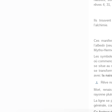
rêves 4, 31,
Ils trouven
l’alchimie.
Ces manifest
l
’albedo
(oeu
Mytho-Hermét
Les symbole
où commence 
se situe au 
se transfor
avec
la nai
Rêve no
Mort, renai
rayonne plut
La ligne se 
générale, co
Ce facteur 