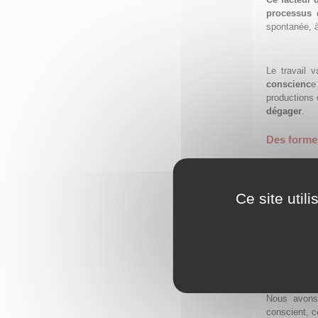
processus d
spontanée, à
Le travail v
conscienc
e
productions 
dégager
.
Des formes
Dans
une pa
qui procure
préexistante
Ce site util
Et, si oui, 
suggérant
un
Nous penson
comme che
convergent
commune est
Nous avons 
conscient, 