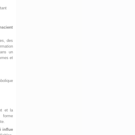
 tant
nscient
nes, des
ormation
dans un
ommes et
mbolique
t et la
e forme
te.
 influe