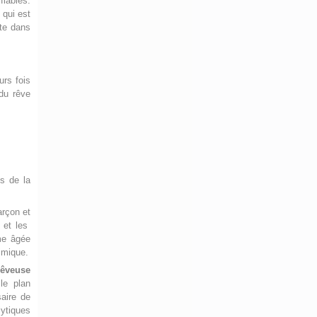
fiables.
qui est
nte dans
urs fois
du rêve
ts de la
arçon et
 et les
me âgée
imique.
Rêveuse
le plan
saire de
lytiques