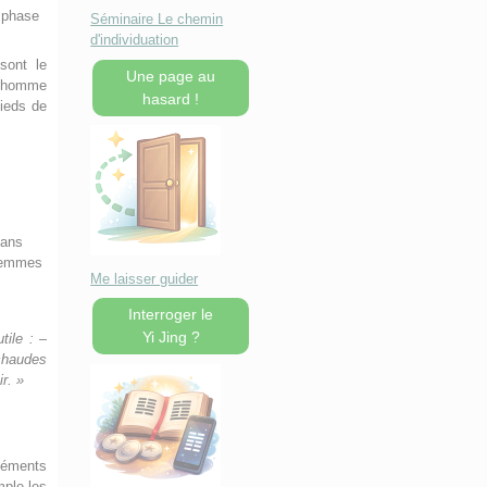
a phase
Séminaire Le chemin
d'individuation
sont le
Une page au
 l’homme
hasard !
pieds de
dans
 femmes
Me laisser guider
Interroger le
Yi Jing ?
tile : –
chaudes
ir. »
éléments
mple les