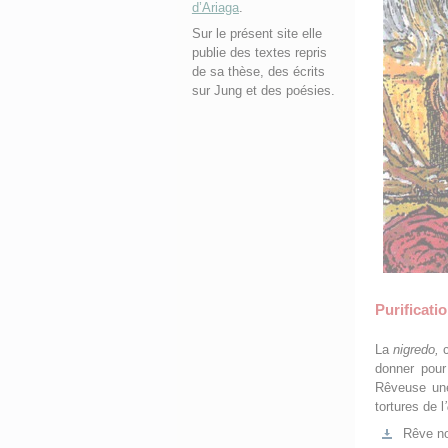
d’Ariaga
.
Sur le présent site elle
publie des textes repris
de sa thèse, des écrits
sur Jung et des poésies.
Purificati
La
nigredo,
donner pour
Rêveuse une
tortures de l
Rêve no