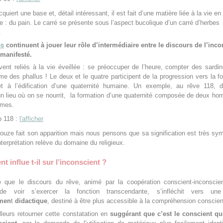
cquiert une base et, détail intéressant, il est fait d’une matière liée à la vie en
re : du pain. Le carré se présente sous l’aspect bucolique d’un carré d’herbes
.
es
continuent à jouer leur rôle d’intermédiaire entre le discours de l’inco
 manifesté.
vent reliés à la vie éveillée : se préoccuper de l’heure, compter des sardi
e des phallus ! Le deux et le quatre participent de la progression vers la f
t à l’édification d’une quaternité humaine. Un exemple, au rêve 118, 
un lieu où on se nourrit, la formation d’une quaternité composée de deux h
mmes.
 118 :
l'afficher
uze fait son apparition mais nous pensons que sa signification est très sy
nterprétation relève du domaine du religieux.
t influe t-il sur l’inconscient ?
 que le discours du rêve, animé par la coopération conscient-inconscien
é de voir s’exercer la fonction transcendante, s’infléchit vers un
emen
t
didactique
, destiné à être plus accessible à la compréhension conscien
lleurs retourner cette constatation en
suggérant que c’est le conscient qui