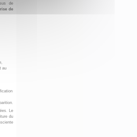
ssus de
rise de
e,
t au
fication
arition.
iées. Le
iture du
nsciente