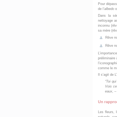
Pour dépasse
de l
‘albedo
o
Dans la sér
nettoyage as
inconnu (rêv
sa mère (rêv
Rêve no
Rêve no
L’importance
préliminaire
l’iconograph
comme le mon
Il s’agit de 
“Toi qu
Vois ce
eaux, – 
Un rapproc
Les fleurs, 
naturels, so