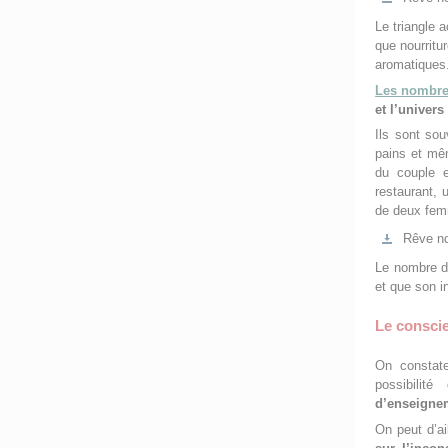
Le triangle a
que nourritu
aromatiques
Les nombr
et l’univers
Ils sont sou
pains et mêm
du couple e
restaurant, 
de deux fe
Rêve no
Le nombre do
et que son i
Le conscien
On constate
possibilit
d’enseign
On peut d’ai