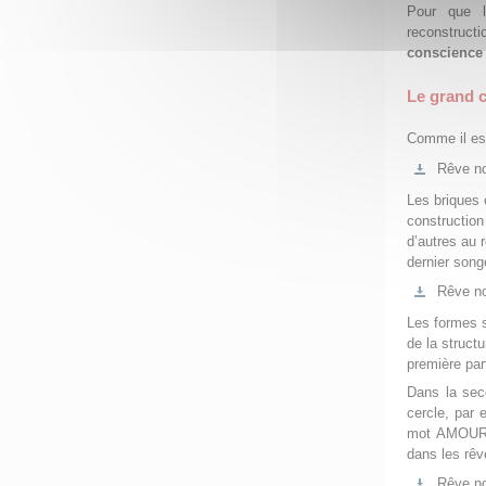
Pour que
reconstructi
conscience 
Le grand c
Comme il est
Rêve no
Les briques 
construction 
d’autres au 
dernier song
Rêve no
Les formes s
de la struct
première part
Dans la seco
cercle, par 
mot AMOUR , 
dans les rêv
Rêve no