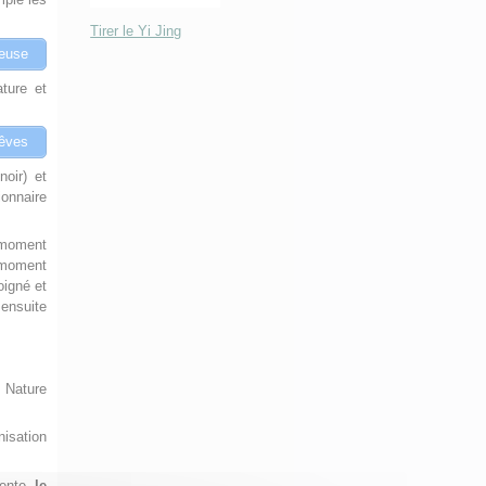
Tirer le Yi Jing
veuse
ture et
rêves
oir) et
ionnaire
 moment
e moment
oigné et
 ensuite
a Nature
nisation
rente,
le