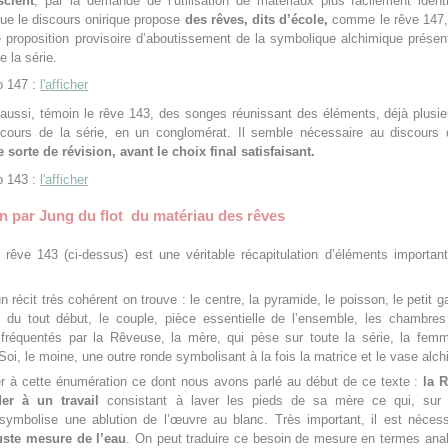
scient
, par la demande de l’utilisation de matériaux plus facilement identi
que le discours onirique propose
des rêves, dits d’école,
comme le rêve 147, 
 proposition provisoire d’aboutissement de la symbolique alchimique prése
e la série.
 147 :
l'afficher
ussi, témoin le rêve 143, des songes réunissant des éléments, déjà plusie
cours de la série, en un conglomérat. Il semble nécessaire au discours 
 sorte de révision, avant le choix final satisfaisant.
 143 :
l'afficher
n par Jung du flot du matériau des rêves
 rêve 143 (ci-dessus) est une véritable récapitulation d’éléments importan
n récit très cohérent on trouve : le centre, la pyramide, le poisson, le petit g
 du tout début, le couple, pièce essentielle de l’ensemble, les chambres
s fréquentés par la Rêveuse, la mère, qui pèse sur toute la série, la fem
oi, le moine, une outre ronde symbolisant à la fois la matrice et le vase alch
ter à cette énumération ce dont nous avons parlé au début de ce texte :
la 
er à un travail
consistant à laver les pieds de sa mère ce qui, sur 
 symbolise une ablution de l’œuvre au blanc. Très important, il est néces
juste mesure
de l’eau
. On peut traduire ce besoin de mesure en termes ana