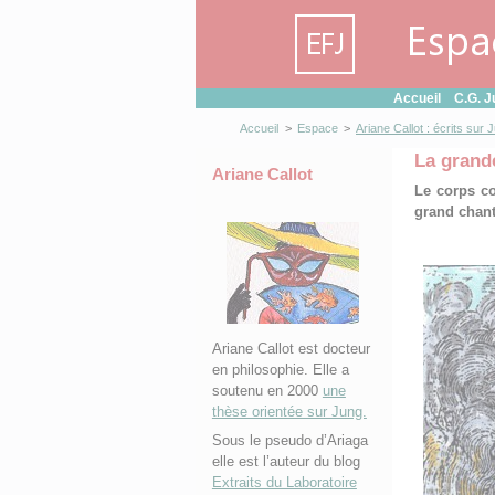
Panneau de gestion des cookies
Accueil
C.G. J
Accueil
>
Espace
>
Ariane Callot : écrits sur 
La grand
Ariane Callot
Le corps co
grand chant
Ariane Callot est docteur
en philosophie. Elle a
soutenu en 2000
une
thèse orientée sur Jung.
Sous le pseudo d’Ariaga
elle est l’auteur du blog
Extraits du Laboratoire