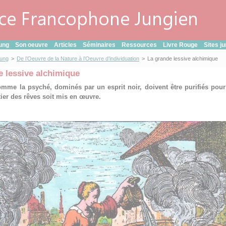
ung
Son oeuvre
Articles
Séminaires
Ressources
Livre Rouge
Sites j
Jung
>
De l’Oeuvre de la Nature à l’Oeuvre d’individuation
>
La grande lessive alchimique
e lessive alchimique
mme la psyché, dominés par un esprit noir, doivent être purifiés pour
ier des rêves soit mis en œuvre.