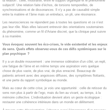
la relation : celle, mouvante, entre le support organique et le phénomène
subjectif. Une relation faite d’échos, de torsions temporelles, de
synchronisations et de dissonances. Il n’y a pas de causalité simple
entre la matière et l’âme mais un entrelacs, un pli, une résonance.
Les neurosciences ne répondent pas à toutes les questions et ce n’est
pas leur rôle. Mais elles laissent entrevoir des orientations souterraines
du phénomène, comme un fil d’Ariane discret, que la clinique peut suivre
à sa manière.
Vous évoquez souvent les éco-crises, le vide existentiel et les enjeux
de sens. Quels effets observez-vous de ces défis systémiques sur le
plan psychique ?
Il y a un double mouvement : une immense sidération d’un côté, un repli,
une fatigue de l’âme et en même temps une aspiration vers quelque
chose de plus vaste, de plus vrai, de plus enraciné. Beaucoup de
patients arrivent avec des angoisses diffuses, des symptômes flottants,
et une perte du rapport symbolique au monde.
Mais au cœur de cette crise, je vois une opportunité : celle de retisser du
sens non plus à partir de l’ego, mais du lien au vivant, au temps, à la
mémoire collective. L’individuation devient alors un geste écologique :
restaurer une cohérence intérieure dans un monde en délitement.