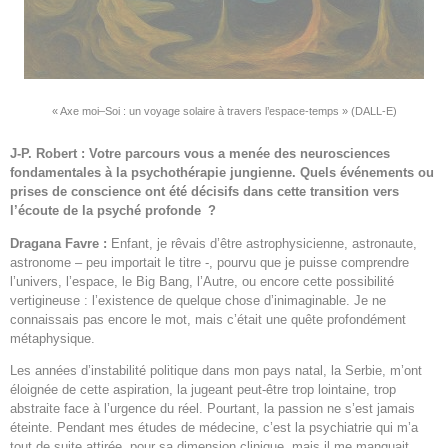
« Axe moi–Soi : un voyage solaire à travers l’espace-temps » (DALL-E)
J-P. Robert : Votre parcours vous a menée des neurosciences
fondamentales à la psychothérapie jungienne. Quels événements ou
prises de conscience ont été décisifs dans cette transition vers
l’écoute de la psyché profonde ?
Dragana Favre :
Enfant, je rêvais d’être astrophysicienne, astronaute,
astronome – peu importait le titre -, pourvu que je puisse comprendre
l’univers, l’espace, le Big Bang, l’Autre, ou encore cette possibilité
vertigineuse : l’existence de quelque chose d’inimaginable. Je ne
connaissais pas encore le mot, mais c’était une quête profondément
métaphysique.
Les années d’instabilité politique dans mon pays natal, la Serbie, m’ont
éloignée de cette aspiration, la jugeant peut-être trop lointaine, trop
abstraite face à l’urgence du réel. Pourtant, la passion ne s’est jamais
éteinte. Pendant mes études de médecine, c’est la psychiatrie qui m’a
tout de suite attirée, pour sa dimension clinique, mais il me manquait