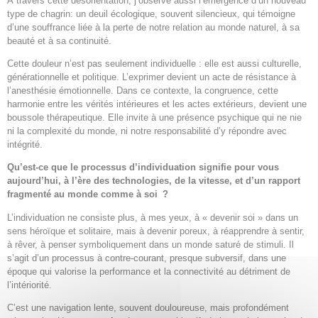
À travers cette désorientation, j’observe aussi l’émergence d’un nouveau
type de chagrin: un deuil écologique, souvent silencieux, qui témoigne
d’une souffrance liée à la perte de notre relation au monde naturel, à sa
beauté et à sa continuité.
Cette douleur n’est pas seulement individuelle : elle est aussi culturelle,
générationnelle et politique. L’exprimer devient un acte de résistance à
l’anesthésie émotionnelle. Dans ce contexte, la congruence, cette
harmonie entre les vérités intérieures et les actes extérieurs, devient une
boussole thérapeutique. Elle invite à une présence psychique qui ne nie
ni la complexité du monde, ni notre responsabilité d’y répondre avec
intégrité.
Qu’est-ce que le processus d’individuation signifie pour vous
aujourd’hui, à l’ère des technologies, de la vitesse, et d’un rapport
fragmenté au monde comme à soi ?
L’individuation ne consiste plus, à mes yeux, à « devenir soi » dans un
sens héroïque et solitaire, mais à devenir poreux, à réapprendre à sentir,
à rêver, à penser symboliquement dans un monde saturé de stimuli. Il
s’agit d’un processus à contre-courant, presque subversif, dans une
époque qui valorise la performance et la connectivité au détriment de
l’intériorité.
C’est une navigation lente, souvent douloureuse, mais profondément