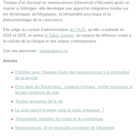
Titulaire d’un doctorat en neurosciences (Université d’Alicante) après un
master à Göttingen, elle développe une approche intégrative fondée sur
les dynamiques archétypiques, la temporalité psychique et la
phénoménologie de la conscience.
Elle siège au conseil d’administration
de l’IAJS
, qu’elle co-préside en
2024 et 2025, et anime
le Salon Jungien
, un espace de réflexion vivant à
la croisée de la clinique et des enjeux contemporains.
Son site personnel :
draganafavre.ch
Articles
Entretien avec Dragana Favre des neurosciences à la profondeur
de la psyché
.
Errer dans les Backrooms : espaces liminaux, mythe numérique et
lecture jungienne du vide
Tomber amoureux de la vie
Le sens peut-il émerger sans le corps organique ?
Temporalités plurielles du vivant et du synthétique
Neurosciences, IA et nécessité psychique de l’étrangeté