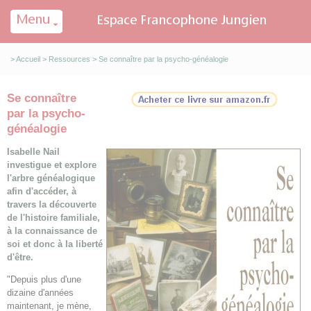
Panneau de gestion des cookies
>
Accueil
>
Ressources
> Se connaître par la psycho-généalogie
Se connaître
par la psycho-
généalogie
Isabelle Nail
investigue et explore
l'arbre généalogique
afin d'accéder, à
travers la découverte
de l'histoire familiale,
à la connaissance de
soi et donc à la liberté
d'être.
"Depuis plus d'une
dizaine d'années
maintenant, je mène,