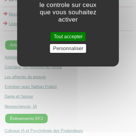
le controle sur ceux
que vous souhaitez
Ressources (livres...)
activer
Liste des auteurs
Tout accepter
Articles récents
Personnaliser
Aphorismes de Robert Blacher
Conclave, ou l'épreuve du centre
Les affamés du pouvoir
Entretien avec Nathan Fraikin
Dante et l'amour
Neurosciences, IA
Évènements EFJ
Colloque IA et Psychologie des Prodondeurs