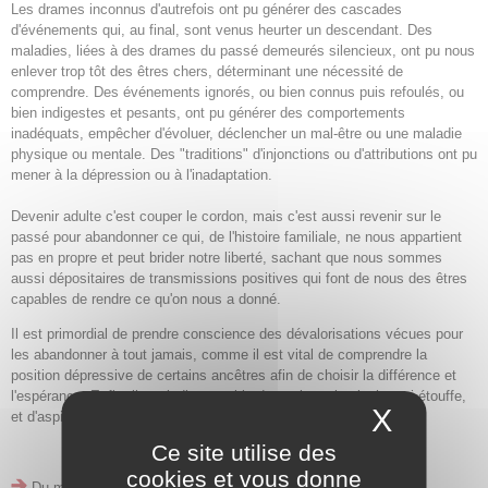
Les drames inconnus d'autrefois ont pu générer des cascades
d'événements qui, au final, sont venus heurter un descendant. Des
maladies, liées à des drames du passé demeurés silencieux, ont pu nous
enlever trop tôt des êtres chers, déterminant une nécessité de
comprendre. Des événements ignorés, ou bien connus puis refoulés, ou
bien indigestes et pesants, ont pu générer des comportements
inadéquats, empêcher d'évoluer, déclencher un mal-être ou une maladie
physique ou mentale. Des "traditions" d'injonctions ou d'attributions ont pu
mener à la dépression ou à l'inadaptation.
Devenir adulte c'est couper le cordon, mais c'est aussi revenir sur le
passé pour abandonner ce qui, de l'histoire familiale, ne nous appartient
pas en propre et peut brider notre liberté, sachant que nous sommes
aussi dépositaires de transmissions positives qui font de nous des êtres
capables de rendre ce qu'on nous a donné.
Il est primordial de prendre conscience des dévalorisations vécues pour
les abandonner à tout jamais, comme il est vital de comprendre la
position dépressive de certains ancêtres afin de choisir la différence et
l'espérance. Enfin, il est indispensable de soulever la cloche qui étouffe,
X
Masque
et d'aspirer l'air pur de la liberté."
Ce site utilise des
Editions Dervy - 14cm x 22 cm - 285 pages
cookies et vous donne
Du même auteur
Ombre. Le mal fait aux femmes
.