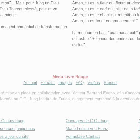
 mort"... Mais pour Jung un Dieu
Amen, tu es la fleur qui fleurit au-de
ieu Taureau blessé, peut et va
Amen, tu es le cerf qui jaillit de la for
 cosmique.
Amen, tu es le chant qui retentit au l
Amen, tu es fin et commencement."
 un agent primordial de transformation
La mention en bas, "brahmanaspati" 
qui est le "Seigneur des prières ou de 
du feu".
Menu Livre Rouge
Accueil
Extraits
Images
FAQ
Vidéos
Presse
té mise en place en collaboration avec l'éditeur Bertrand Eveno, afin d'accom
ormée au C.G. Jung Institut de Zurich, a largement contribué à la création d
l Gustav Jung
Ouvrages de C.G. Jung
sources jungiennes
Marie-Louise von Franz
s à jour du site
Formulaire Contact