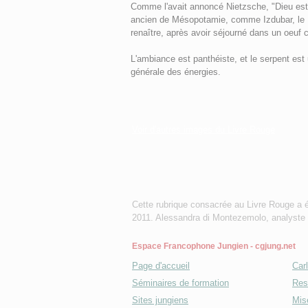
Comme l'avait annoncé Nietzsche, "Dieu est
ancien de Mésopotamie, comme Izdubar, le D
renaître, après avoir séjourné dans un oeuf
L'ambiance est panthéiste, et le serpent est
générale des énergies.
Voir d'autres images du Livre Rouge
Cette rubrique consacrée au Livre Rouge a é
2011. Alessandra di Montezemolo, analyste f
Espace Francophone Jungien - cgjung.net
Page d'accueil
Car
Séminaires de formation
Res
Sites jungiens
Mise