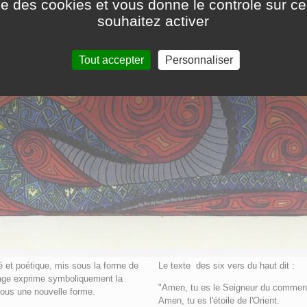
ise des cookies et vous donne le controle sur 
souhaitez activer
Tout accepter
Personnaliser
é et poétique, mis sous la forme de
Le texte des six vers du haut dit :
sage exprime symboliquement la
"Amen, tu es le Seigneur du comme
 sous une nouvelle forme.
Amen, tu es l'étoile de l'Orient.