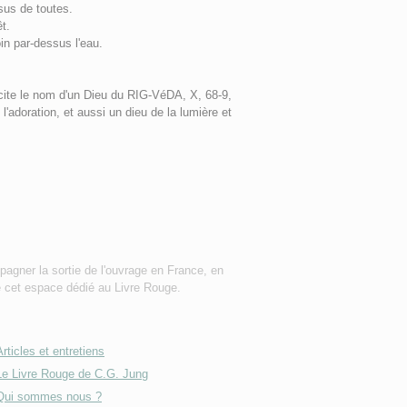
ssus de toutes.
êt.
oin par-dessus l'eau.
cite le nom d'un Dieu du RIG-VéDA, X, 68-9,
l'adoration, et aussi un dieu de la lumière et
pagner la sortie de l'ouvrage en France, en
e cet espace dédié au Livre Rouge.
Articles et entretiens
Le Livre Rouge de C.G. Jung
Qui sommes nous ?