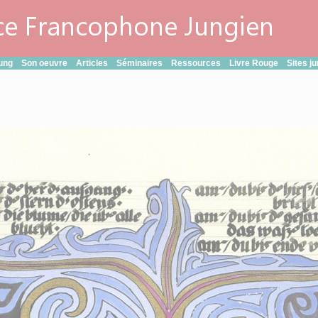
e
ung
Son oeuvre
Articles
Séminaires
Ressources
Livre Rouge
Sites j