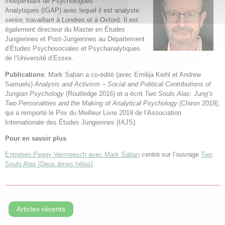
Indépendant de Psychologues
Analytiques (IGAP) avec lequel il est analyste
senior, travaillant à Londres et à Oxford. Il est
également directeur du Master en Études
Jungiennes et Post-Jungiennes au Département
d’Études Psychosociales et Psychanalytiques
de l’Université d’Essex.
Publications
: Mark Saban a co-édité (avec Emilija Kiehl et Andrew
Samuels)
Analysis and Activism – Social and Political Contributions of
Jungian Psychology
(Routledge 2016) et a écrit
Two Souls Alas: Jung’s
Two Personalities and the Making of Analytical Psychology
(Chiron 2019),
qui a remporté le Prix du Meilleur Livre 2019 de l’Association
Internationale des Études Jungiennes (IAJS).
Pour en savoir plus
Entretien Peggy Vermeesch avec Mark Saban
centré sur l’ouvrage
Two
Souls Alas [Deux âmes hélas]
.
Articles récents