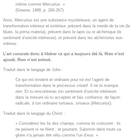
même comme Mercurius. »
(Greene, 1988, p. 266-267)
Ainsi,
Mercurius
est une substance mystérieuse, un agent de
transformation intérieur et extérieur, présent dans la merde de la vie (le
blues, la
prima materia
), présent dans le
lapis
ou or alchimique (le
sentiment d’unicité intérieure),
et
présent dans les alchimistes eux-
mêmes.
L’art consiste donc à libérer ce qui a toujours été là. Rien n’est
ajouté. Rien n’est enlevé.
Traduit dans le langage de John :
Ce qui est évident et ordinaire pour toi
est
l’agent de
transformation dans le processus créatif. Il ne te manque
rien
. Et tu rencontreras ton sentiment d’unicité intérieure
dans la mesure où tu acceptes et fais confiance, de façon
radicale, à ton ordinaire tortueux, sinueux (
Mercurius
).
Traduit dans le langage du Christ :
« Considérez les lis des champs, comme ils croissent : ils
ne peinent ni ne filent ; et pourtant, Salomon dans toute sa
gloire n’a jamais été vêtu comme l’un d’eux. »