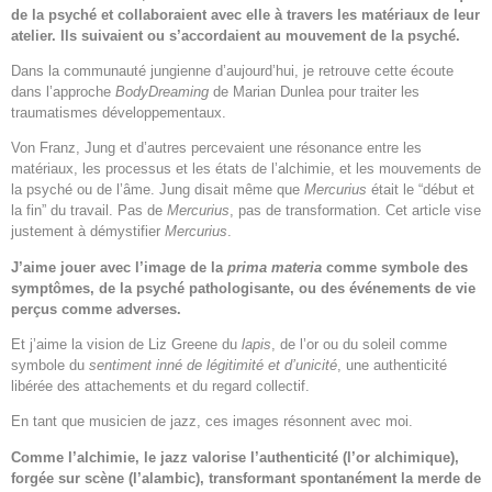
de la psyché et collaboraient avec elle à travers les matériaux de leur
atelier. Ils suivaient ou s’accordaient au mouvement de la psyché.
Dans la communauté jungienne d’aujourd’hui, je retrouve cette écoute
dans l’approche
BodyDreaming
de Marian Dunlea pour traiter les
traumatismes développementaux.
Von Franz, Jung et d’autres percevaient une résonance entre les
matériaux, les processus et les états de l’alchimie, et les mouvements de
la psyché ou de l’âme. Jung disait même que
Mercurius
était le “début et
la fin” du travail. Pas de
Mercurius
, pas de transformation. Cet article vise
justement à démystifier
Mercurius
.
J’aime jouer avec l’image de la
prima materia
comme symbole des
symptômes, de la psyché pathologisante, ou des événements de vie
perçus comme adverses.
Et j’aime la vision de Liz Greene du
lapis
, de l’or ou du soleil comme
symbole du
sentiment inné de légitimité et d’unicité
, une authenticité
libérée des attachements et du regard collectif.
En tant que musicien de jazz, ces images résonnent avec moi.
Comme l’alchimie, le jazz valorise l’authenticité (l’or alchimique),
forgée sur scène (l’alambic), transformant spontanément la merde de