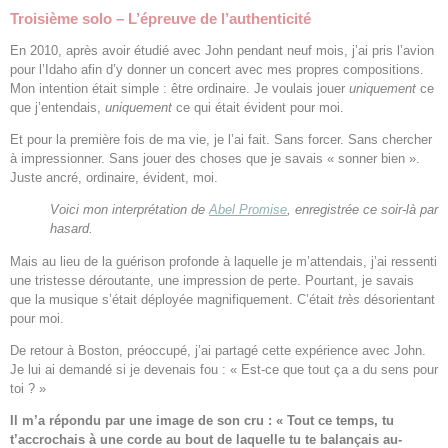
Troisième solo – L’épreuve de l’authenticité
En 2010, après avoir étudié avec John pendant neuf mois, j’ai pris l’avion
pour l’Idaho afin d’y donner un concert avec mes propres compositions.
Mon intention était simple : être ordinaire. Je voulais jouer
uniquement
ce
que j’entendais,
uniquement
ce qui était évident pour moi.
Et pour la première fois de ma vie, je l’ai fait. Sans forcer. Sans chercher
à impressionner. Sans jouer des choses que je savais « sonner bien ».
Juste ancré, ordinaire, évident, moi.
Voici mon interprétation de
Abel Promise
, enregistrée ce soir-là par
hasard.
Mais au lieu de la guérison profonde à laquelle je m’attendais, j’ai ressenti
une tristesse déroutante, une impression de perte. Pourtant, je savais
que la musique s’était déployée magnifiquement. C’était
très
désorientant
pour moi.
De retour à Boston, préoccupé, j’ai partagé cette expérience avec John.
Je lui ai demandé si je devenais fou : « Est-ce que tout ça a du sens pour
toi ? »
Il m’a répondu par une image de son cru :
« Tout ce temps, tu
t’accrochais à une corde au bout de laquelle tu te balançais au-