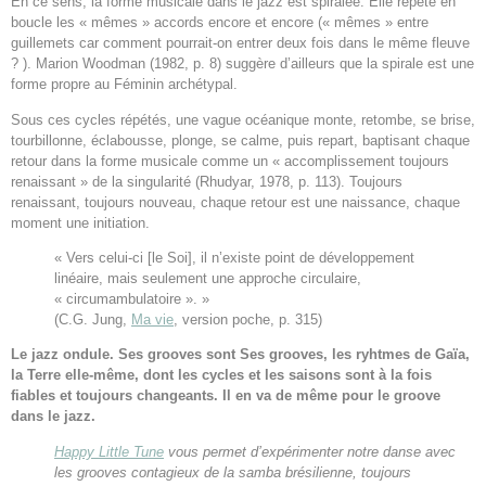
En ce sens, la forme musicale dans le jazz est spiralée. Elle répète en
boucle les « mêmes » accords encore et encore (« mêmes » entre
guillemets car comment pourrait-on entrer deux fois dans le même fleuve
? ). Marion Woodman (1982, p. 8) suggère d’ailleurs que la spirale est une
forme propre au Féminin archétypal.
Sous ces cycles répétés, une vague océanique monte, retombe, se brise,
tourbillonne, éclabousse, plonge, se calme, puis repart, baptisant chaque
retour dans la forme musicale comme un « accomplissement toujours
renaissant » de la singularité (Rhudyar, 1978, p. 113). Toujours
renaissant, toujours nouveau, chaque retour est une naissance, chaque
moment une initiation.
« Vers celui-ci [le Soi], il n’existe point de développement
linéaire, mais seulement une approche circulaire,
« circumambulatoire ». »
(C.G. Jung,
Ma vie
, version poche, p. 315)
Le jazz ondule. Ses grooves sont Ses grooves, les ryhtmes de Gaïa,
la Terre elle-même, dont les cycles et les saisons sont à la fois
fiables et toujours changeants. Il en va de même pour le groove
dans le jazz.
Happy Little Tune
vous permet d’expérimenter notre danse avec
les grooves contagieux de la samba brésilienne, toujours