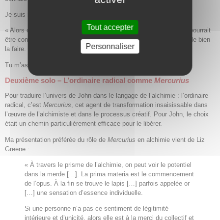
Je suis resté silencieux. « Aucun », ai-je répondu.
Tout accepter
« Alors c’est de l’énergie gaspillée. Tu dépenses une énergie qui pourrait
être consacrée à la tâche elle-même, juste parce que tu essaies de bien
Personnaliser
la faire. »
Tu m’as eu, John.
Deuxième solo – L’ordinaire radical comme
Mercurius
Pour traduire l’univers de John dans le langage de l’alchimie : l’ordinaire
radical, c’est
Mercurius
, cet agent de transformation insaisissable dans
l’œuvre de l’alchimiste et dans le processus créatif. Pour John, le choix
était un chemin particulièrement efficace pour le libérer.
Ma présentation préférée du rôle de
Mercurius
en alchimie vient de Liz
Greene :
« À travers le prisme de l’alchimie, on peut voir le potentiel
dans la merde […]. La prima materia est le commencement
de l’opus. À la fin se trouve le lapis […] parfois appelée or
[…] une sensation d’essence individuelle.
Si une personne n’a pas ce sentiment de légitimité
intérieure et d’unicité, alors elle est à la merci du collectif et