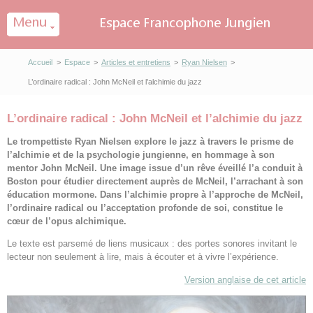
Panneau de gestion des cookies
Accueil
>
Espace
>
Articles et entretiens
>
Ryan Nielsen
>
L’ordinaire radical : John McNeil et l’alchimie du jazz
L’ordinaire radical : John McNeil et l’alchimie du jazz
Le trompettiste Ryan Nielsen explore le jazz à travers le prisme de
l’alchimie et de la psychologie jungienne, en hommage à son
mentor John McNeil. Une image issue d’un rêve éveillé l’a conduit à
Boston pour étudier directement auprès de McNeil, l’arrachant à son
éducation mormone. Dans l’alchimie propre à l’approche de McNeil,
l’ordinaire radical ou l’acceptation profonde de soi, constitue le
cœur de l’opus alchimique.
Le texte est parsemé de liens musicaux : des portes sonores invitant le
lecteur non seulement à lire, mais à écouter et à vivre l’expérience.
Version anglaise de cet article