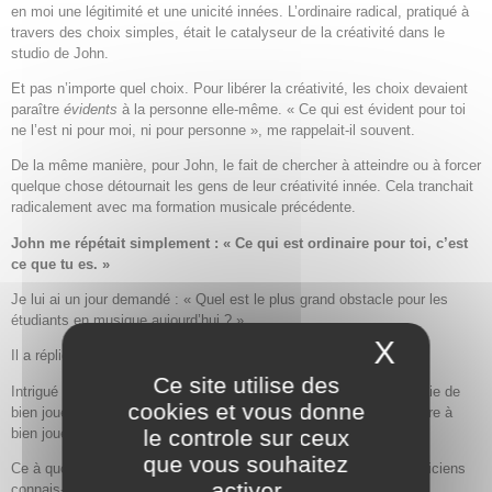
en moi une légitimité et une unicité innées. L’ordinaire radical, pratiqué à
travers des choix simples, était le catalyseur de la créativité dans le
studio de John.
Et pas n’importe quel choix. Pour libérer la créativité, les choix devaient
paraître
évidents
à la personne elle-même. « Ce qui est évident pour toi
ne l’est ni pour moi, ni pour personne », me rappelait-il souvent.
De la même manière, pour John, le fait de chercher à atteindre ou à forcer
quelque chose détournait les gens de leur créativité innée. Cela tranchait
radicalement avec ma formation musicale précédente.
John me répétait simplement : « Ce qui est ordinaire pour toi, c’est
ce que tu es. »
Je lui ai un jour demandé : « Quel est le plus grand obstacle pour les
étudiants en musique aujourd’hui ? »
X
Masque
Il a répliqué sans hésiter : « Facile. Ils essaient de bien jouer. »
Ce site utilise des
Intrigué et un peu troublé, j’ai répondu : « Évidemment qu’on essaie de
cookies et vous donne
bien jouer, John ! C’est pour ça qu’on est à l’école, non ? Apprendre à
bien jouer ! »
le controle sur ceux
que vous souhaitez
Ce à quoi il a répondu : « Voilà tout le problème. Combien de musiciens
activer
connais-tu qui jouent mal exprès ? »