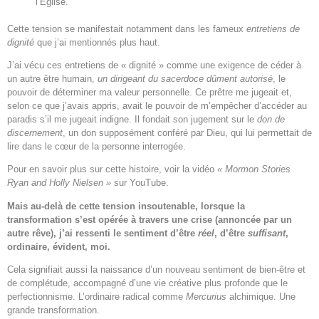
l’Église.
Cette tension se manifestait notamment dans les fameux
entretiens de
dignité
que j’ai mentionnés plus haut.
J’ai vécu ces entretiens de « dignité » comme une exigence de céder à
un autre être humain,
un dirigeant du sacerdoce dûment autorisé
, le
pouvoir de déterminer ma valeur personnelle. Ce prêtre me jugeait et,
selon ce que j’avais appris, avait le pouvoir de m’empêcher d’accéder au
paradis s’il me jugeait indigne. Il fondait son jugement sur le
don de
discernement
, un don supposément conféré par Dieu, qui lui permettait de
lire dans le cœur de la personne interrogée.
Pour en savoir plus sur cette histoire, voir la vidéo
« Mormon Stories
Ryan and Holly Nielsen »
sur YouTube.
Mais au-delà de cette tension insoutenable, lorsque la
transformation s’est opérée à travers une crise (annoncée par un
autre rêve), j’ai ressenti le sentiment d’être
réel
, d’être
suffisant
,
ordinaire, évident, moi.
Cela signifiait aussi la naissance d’un nouveau sentiment de bien-être et
de complétude, accompagné d’une vie créative plus profonde que le
perfectionnisme. L’ordinaire radical comme
Mercurius
alchimique. Une
grande transformation.