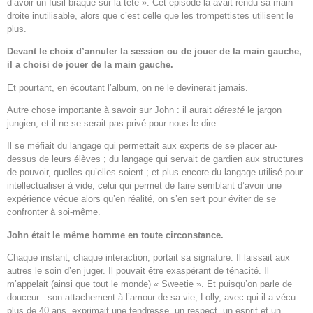
d’avoir un fusil braqué sur la tête ». Cet épisode-là avait rendu sa main
droite inutilisable, alors que c’est celle que les trompettistes utilisent le
plus.
Devant le choix d’annuler la session ou de jouer de la main gauche,
il a choisi de jouer de la main gauche.
Et pourtant, en écoutant l’album, on ne le devinerait jamais.
Autre chose importante à savoir sur John : il aurait
détesté
le jargon
jungien, et il ne se serait pas privé pour nous le dire.
Il se méfiait du langage qui permettait aux experts de se placer au-
dessus de leurs élèves ; du langage qui servait de gardien aux structures
de pouvoir, quelles qu’elles soient ; et plus encore du langage utilisé pour
intellectualiser à vide, celui qui permet de faire semblant d’avoir une
expérience vécue alors qu’en réalité, on s’en sert pour éviter de se
confronter à soi-même.
John était le même homme en toute circonstance.
Chaque instant, chaque interaction, portait sa signature. Il laissait aux
autres le soin d’en juger. Il pouvait être exaspérant de ténacité. Il
m’appelait (ainsi que tout le monde) « Sweetie ». Et puisqu’on parle de
douceur : son attachement à l’amour de sa vie, Lolly, avec qui il a vécu
plus de 40 ans, exprimait une tendresse, un respect, un esprit et un