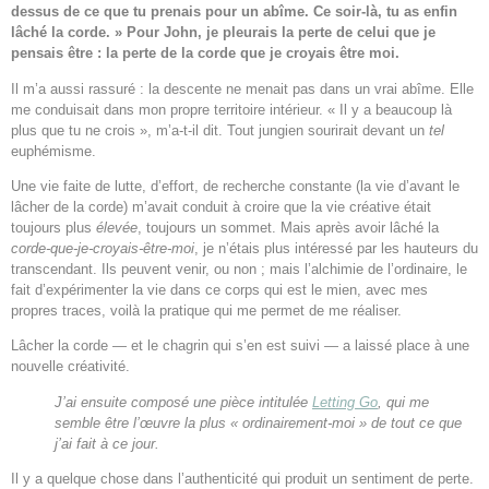
dessus de ce que tu prenais pour un abîme. Ce soir-là, tu as enfin
lâché la corde. » Pour John, je pleurais la perte de celui que je
pensais être : la perte de la corde que je croyais être moi.
Il m’a aussi rassuré : la descente ne menait pas dans un vrai abîme. Elle
me conduisait dans mon propre territoire intérieur. « Il y a beaucoup là
plus que tu ne crois », m’a-t-il dit. Tout jungien sourirait devant un
tel
euphémisme.
Une vie faite de lutte, d’effort, de recherche constante (la vie d’avant le
lâcher de la corde) m’avait conduit à croire que la vie créative était
toujours plus
élevée
, toujours un sommet. Mais après avoir lâché la
corde-que-je-croyais-être-moi
, je n’étais plus intéressé par les hauteurs du
transcendant. Ils peuvent venir, ou non ; mais l’alchimie de l’ordinaire, le
fait d’expérimenter la vie dans ce corps qui est le mien, avec mes
propres traces, voilà la pratique qui me permet de me réaliser.
Lâcher la corde — et le chagrin qui s’en est suivi — a laissé place à une
nouvelle créativité.
J’ai ensuite composé une pièce intitulée
Letting Go
, qui me
semble être l’œuvre la plus « ordinairement-moi » de tout ce que
j’ai fait à ce jour.
Il y a quelque chose dans l’authenticité qui produit un sentiment de perte.