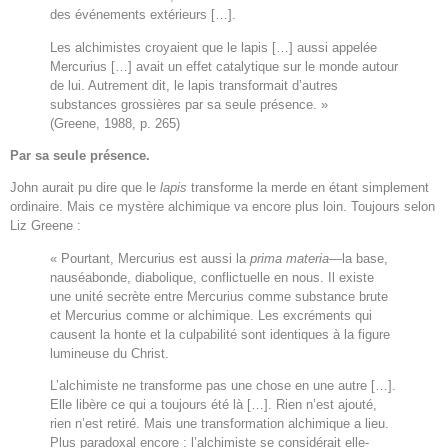
des événements extérieurs […].
Les alchimistes croyaient que le lapis […] aussi appelée
Mercurius […] avait un effet catalytique sur le monde autour
de lui. Autrement dit, le lapis transformait d’autres
substances grossières par sa seule présence. »
(Greene, 1988, p. 265)
Par sa seule présence.
John aurait pu dire que le
lapis
transforme la merde en étant simplement
ordinaire. Mais ce mystère alchimique va encore plus loin. Toujours selon
Liz Greene :
« Pourtant, Mercurius est aussi la
prima materia—
la base,
nauséabonde, diabolique, conflictuelle en nous. Il existe
une unité secrète entre Mercurius comme substance brute
et Mercurius comme or alchimique. Les excréments qui
causent la honte et la culpabilité sont identiques à la figure
lumineuse du Christ.
L’alchimiste ne transforme pas une chose en une autre […].
Elle libère ce qui a toujours été là […]. Rien n’est ajouté,
rien n’est retiré. Mais une transformation alchimique a lieu.
Plus paradoxal encore : l’alchimiste se considérait elle-