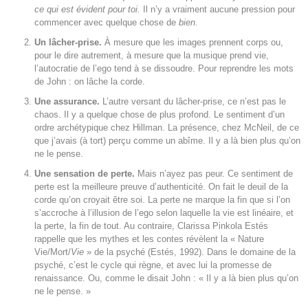
ce qui est évident pour toi.
Il n’y a vraiment aucune pression pour
commencer avec quelque chose de
bien
.
Un lâcher-prise.
À mesure que les images prennent corps ou,
pour le dire autrement, à mesure que la musique prend vie,
l’autocratie de l’ego tend à se dissoudre. Pour reprendre les mots
de John : on lâche la corde.
Une assurance.
L’autre versant du lâcher-prise, ce n’est pas le
chaos. Il y a quelque chose de plus profond. Le sentiment d’un
ordre archétypique chez Hillman. La présence, chez McNeil, de ce
que j’avais (à tort) perçu comme un abîme. Il y a là bien plus qu’on
ne le pense.
Une sensation de perte.
Mais n’ayez pas peur. Ce sentiment de
perte est la meilleure preuve d’authenticité. On fait le deuil de la
corde qu’on croyait être soi. La perte ne marque la fin que si l’on
s’accroche à l’illusion de l’ego selon laquelle la vie est linéaire, et
la perte, la fin de tout. Au contraire, Clarissa Pinkola Estés
rappelle que les mythes et les contes révèlent la « Nature
Vie/Mort/
Vie
» de la psyché (Estés, 1992). Dans le domaine de la
psyché, c’est le cycle qui règne, et avec lui la promesse de
renaissance. Ou, comme le disait John : « Il y a là bien plus qu’on
ne le pense. »