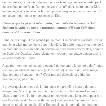
ce moment-là, on se tient devant un voile blanc qui sépare le participant
de la présence de Dieu. Derrière le voile, un officiant, représentant Dieu
lui-même,
écarte le voile
de la main pour enseigner au participant ce qu’il
doit savoir pour entrer en présence de Dieu.
L’image que la psyché m’a offerte, c’est celle de la main de
John
,
écartant le voile du temple mormon, comme s’
il était
l’officiant,
comme s’
il incarnait
Dieu.
Dans cette image, il
me
prenait par la main. L’implication évidente, c’était
que John allait me conduire vers la lumière. Et cette image m’est venue à
un moment où je cherchais où poursuivre mes études doctorales, comme
un
Saint des Derniers Jours
pleinement croyant, persuadé d’appartenir à
la seule véritable Église.
Aussitôt, mon moi conscient a essayé de reprendre le contrôle de l’image
pour ne pas ébranler mon ego (ni l’institution). Après tout, cette image
était un peu à l’envers, non ? C’est moi qui détenais la vérité du
mormonisme, pas John.
Il y avait quelque chose de littéral dans ma première lecture de cette
image, que j’ai comprise comme une vision où John devenait mormon.
Mais, comme me l’a fait remarquer un nouvelle amie jungienne, peut-être
que l’archétype du
Trickster
(le farceur) était aussi à l’œuvre ici. Sans
doute ne serais-je jamais allé à Boston si j’avais compris correctement