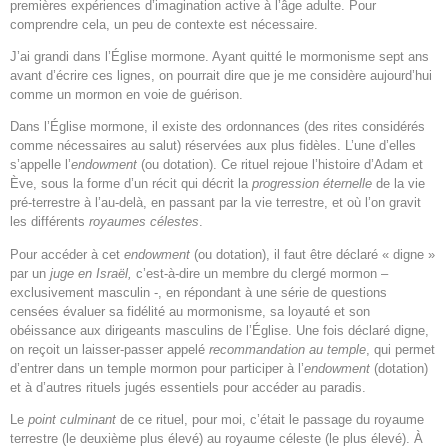
premières expériences d’imagination active à l’âge adulte. Pour
comprendre cela, un peu de contexte est nécessaire.
J’ai grandi dans l’Église mormone. Ayant quitté le mormonisme sept ans
avant d’écrire ces lignes, on pourrait dire que je me considère aujourd’hui
comme un mormon en voie de guérison.
Dans l’Église mormone, il existe des ordonnances (des rites considérés
comme nécessaires au salut) réservées aux plus fidèles. L’une d’elles
s’appelle l’
endowment
(ou dotation). Ce rituel rejoue l’histoire d’Adam et
Ève, sous la forme d’un récit qui décrit la
progression éternelle
de la vie
pré-terrestre à l’au-delà, en passant par la vie terrestre, et où l’on gravit
les différents
royaumes célestes
.
Pour accéder à cet
endowment
(ou dotation), il faut être déclaré « digne »
par un
juge en Israël,
c’est-à-dire un membre du clergé mormon –
exclusivement masculin -, en répondant à une série de questions
censées évaluer sa fidélité au mormonisme, sa loyauté et son
obéissance aux dirigeants masculins de l’Église. Une fois déclaré digne,
on reçoit un laisser-passer appelé
recommandation au temple
, qui permet
d’entrer dans un temple mormon pour participer à l’
endowment
(dotation)
et à d’autres rituels jugés essentiels pour accéder au paradis.
Le
point culminant
de ce rituel, pour moi, c’était le passage du royaume
terrestre (le deuxième plus élevé) au royaume céleste (le plus élevé). À