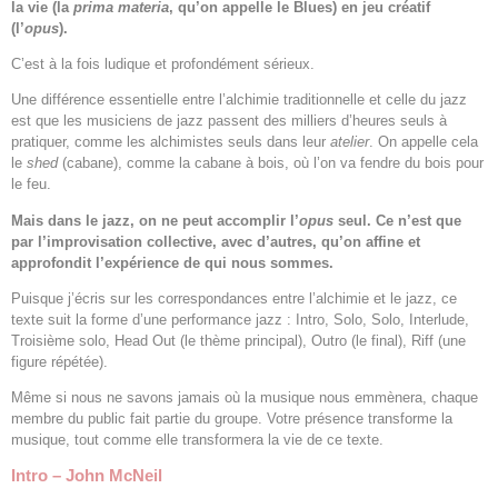
la vie (la
prima materia
, qu’on appelle le Blues) en jeu créatif
(l’
opus
).
C’est à la fois ludique et profondément sérieux.
Une différence essentielle entre l’alchimie traditionnelle et celle du jazz
est que les musiciens de jazz passent des milliers d’heures seuls à
pratiquer, comme les alchimistes seuls dans leur
atelier
. On appelle cela
le
shed
(cabane), comme la cabane à bois, où l’on va fendre du bois pour
le feu.
Mais dans le jazz, on ne peut accomplir l’
opus
seul. Ce n’est que
par l’improvisation collective, avec d’autres, qu’on affine et
approfondit l’expérience de qui nous sommes.
Puisque j’écris sur les correspondances entre l’alchimie et le jazz, ce
texte suit la forme d’une performance jazz : Intro, Solo, Solo, Interlude,
Troisième solo, Head Out (le thème principal), Outro (le final), Riff (une
figure répétée).
Même si nous ne savons jamais où la musique nous emmènera, chaque
membre du public fait partie du groupe. Votre présence transforme la
musique, tout comme elle transformera la vie de ce texte.
Intro – John McNeil