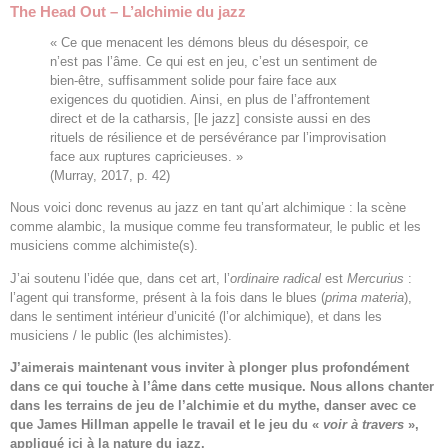
The Head Out – L’alchimie du jazz
« Ce que menacent les démons bleus du désespoir, ce
n’est pas l’âme. Ce qui est en jeu, c’est un sentiment de
bien-être, suffisamment solide pour faire face aux
exigences du quotidien. Ainsi, en plus de l’affrontement
direct et de la catharsis, [le jazz] consiste aussi en des
rituels de résilience et de persévérance par l’improvisation
face aux ruptures capricieuses. »
(Murray, 2017, p. 42)
Nous voici donc revenus au jazz en tant qu’art alchimique : la scène
comme alambic, la musique comme feu transformateur, le public et les
musiciens comme alchimiste(s).
J’ai soutenu l’idée que, dans cet art, l’
ordinaire radical
est
Mercurius
:
l’agent qui transforme, présent à la fois dans le blues (
prima materia
),
dans le sentiment intérieur d’unicité (l’or alchimique), et dans les
musiciens / le public (les alchimistes).
J’aimerais maintenant vous inviter à plonger plus profondément
dans ce qui touche à l’âme dans cette musique. Nous allons chanter
dans les terrains de jeu de l’alchimie et du mythe, danser avec ce
que James Hillman appelle le travail et le jeu du «
voir à travers
»,
appliqué ici à la nature du jazz.