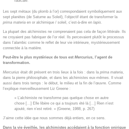
radicale.
Les sept métaux (du plomb à l’or) correspondaient symboliquement aux
sept planètes (de Saturne au Soleil), l’objectif étant de transformer la
prima materia
en or alchimique / soleil, c’est-à-dire en
lapis
.
La plupart des alchimistes ne comprenaient pas cela de façon littérale. Ils
ne croyaient pas fabriquer de l’or réel. Ils percevaient plutôt le processus
dans l’alambic comme le reflet de leur vie intérieure, mystérieusement
connectée à la matière.
Peut-être le plus mystérieux de tous est
Mercurius
, l’agent de
transformation.
Mercurius
était dit présent en trois lieux à la fois : dans la
prima materia
,
dans la pierre philosophale, et dans les alchimistes eux-mêmes. Il vivait
aussi dans trois temps : le début, le milieu et la fin de l’œuvre. Comme
l’explique merveilleusement Liz Greene :
« L’alchimiste ne transforme pas quelque chose en autre
chose […] Elle libère ce qui a toujours été là […] Rien n’est
ajouté, rien n’est retiré. » (Greene, 1988, p. 267)
J’aime cette idée que nous sommes déjà entiers, en ce sens.
Dans la vie éveillée, les alchimistes accédaient à la fonction onirique