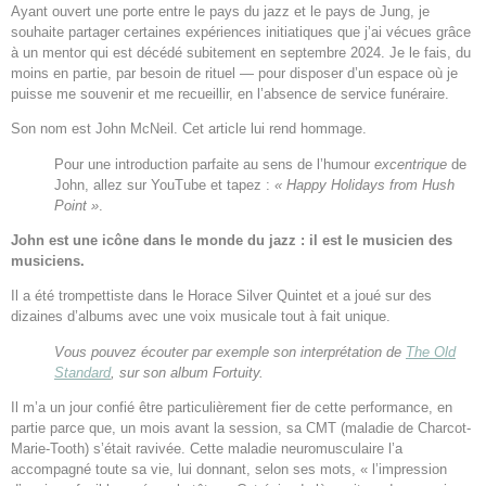
Ayant ouvert une porte entre le pays du jazz et le pays de Jung, je
souhaite partager certaines expériences initiatiques que j’ai vécues grâce
à un mentor qui est décédé subitement en septembre 2024. Je le fais, du
moins en partie, par besoin de rituel — pour disposer d’un espace où je
puisse me souvenir et me recueillir, en l’absence de service funéraire.
Son nom est John McNeil. Cet article lui rend hommage.
Pour une introduction parfaite au sens de l’humour
excentrique
de
John, allez sur YouTube et tapez :
« Happy Holidays from Hush
Point »
.
John est une icône dans le monde du jazz : il est le musicien des
musiciens.
Il a été trompettiste dans le Horace Silver Quintet et a joué sur des
dizaines d’albums avec une voix musicale tout à fait unique.
Vous pouvez écouter par exemple son interprétation de
The Old
Standard
, sur son album Fortuity.
Il m’a un jour confié être particulièrement fier de cette performance, en
partie parce que, un mois avant la session, sa CMT (maladie de Charcot-
Marie-Tooth) s’était ravivée. Cette maladie neuromusculaire l’a
accompagné toute sa vie, lui donnant, selon ses mots, « l’impression