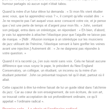
humour partagés où aucun sujet n’était tabou.
Quand la mère d’un futur élève lui demanda : « Si mon fils vient étudier
avec vous, que lui apprendrez-vous ? », il comprit qu’elle voulait dire : «
Je ne respecte pas l’art auquel vous avez consacré votre vie, et je pense
que c’est une perte de temps et d’argent pour mon fils. » John, sentant
son préjugé, entra dans un stéréotype, en répondant : « Eh bien, d’abord,
je vais lui apprendre à attacher l’élastique pour que l’aiguille ne laisse pas
de marque. » [Ndlr : Allusion ironique à un stéréotype sur les musiciens
de jazz utilisant de l’héroïne, l’élastique servant à faire gonfler les veines
avant une injection.] Autrement dit : « Je ne daignerai pas répondre à
votre question. »
Quand il m’a raconté ça, j’en suis resté sans voix. Cela ne faisait aucune
différence que vous soyez le pape, le président du New England
Conservatory, un collègue, un étudiant, un inconnu ou la mère d’un
étudiant potentiel : John se présentait toujours tel qu’il était, partout où il
allait.
Cette capacité à être lui-même faisait de lui un guide idéal dans l’alchimie
du jazz. Car au cœur de son enseignement, de son écriture, de son art,
se trouvait cette acceptation de soi profondément ordinaire, ce qu’il
appelait « l’ordinaire radical ».
Premier solo – Le choix et l’ordinaire radical