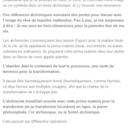
ou ce symbole dans un texte alchimique, et j’y trouvais une résonance.
Ces références alchimiques ouvraient des portes pour danser avec
l’image du rêve de manière inattendue. Peu à peu, je me surprenais
à dire :
Je me sens en trois dimensions pour la première fois de ma
vie.
Les alchimistes commençaient leur œuvre (l’
opus
) avec la matière brute
de la vie, qu’ils appelaient la
prima materia
(boue, excréments ou autres
substances ordinaires). Ils plaçaient cette
prima materia
dans leur atelier,
dans un flacon de verre appelé
alambic
.
L’alambic était le contenant de tout le processus, une sorte de
temenos
pour la transformation.
Il devait être hermétiquement fermé (hermétiquement, comme Hermès,
ce dieu farceur aux multiples visages), afin que la chaleur de la
transformation ne s’échappe pas.
L’alchimiste travaillait ensuite avec cette
prima materia
pour la
transformer (et se transformer lui-même) en
lapis
, la pierre
philosophale, l’or alchimique, ou le Soleil alchimique.
Cela passait par différentes opérations :