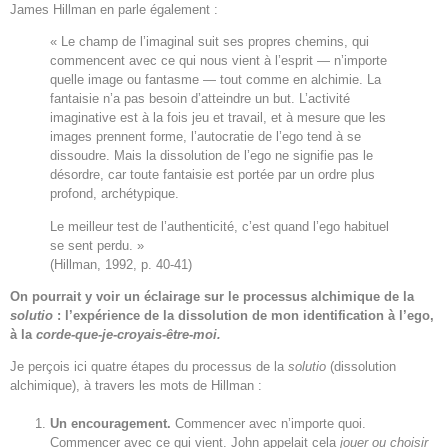
James Hillman en parle également :
« Le champ de l’imaginal suit ses propres chemins, qui
commencent avec ce qui nous vient à l’esprit — n’importe
quelle image ou fantasme — tout comme en alchimie. La
fantaisie n’a pas besoin d’atteindre un but. L’activité
imaginative est à la fois jeu et travail, et à mesure que les
images prennent forme, l’autocratie de l’ego tend à se
dissoudre. Mais la dissolution de l’ego ne signifie pas le
désordre, car toute fantaisie est portée par un ordre plus
profond, archétypique.
Le meilleur test de l’authenticité, c’est quand l’ego habituel
se sent perdu. »
(Hillman, 1992, p. 40-41)
On pourrait y voir un éclairage sur le processus alchimique de la
solutio
: l’expérience de la dissolution de mon identification à l’ego,
à la
corde-que-je-croyais-être-moi.
Je perçois ici quatre étapes du processus de la
solutio
(dissolution
alchimique), à travers les mots de Hillman :
Un encouragement.
Commencer avec n’importe quoi.
Commencer avec ce qui vient. John appelait cela
jouer ou choisir