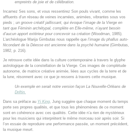
empreints de joie et de célébration.
Incarnez Ses sons, et vous ressentirez Son pouls vivant, comme les
affluents d’un réseau de veines incarnées, animées, vibrantes sous vos
pieds ;
un groove créatif jaillissant, qui évoque l’image de la Vierge en
tant que Féminin archétypal, complète en Elle-même, n’ayant besoin
d’aucun apport extérieur pour concevoir sa création
(Woodman, 1985).
L’archéologue Marija Gimbutas nous rappelle que
l’image du phallus auto-
fécondant de la Déesse est ancienne dans la psyché humaine
(Gimbutas,
1982, p. 216).
Je retrouve cette idée dans la culture contemporaine à travers le glyphe
astrologique de la constellation de la Vierge. Ces images de complétude
autonome, de matrice créative animée, liées aux cycles de la terre et de
la lune, résonnent avec ce que je ressens à travers cette musique.
Un exemple en serait notre version façon La Nouvelle-Orléans de
Driftin.
Dans sa préface au
Yi King
, Jung suggère que chaque moment du temps
porte ses propres qualités, et que tous les phénomènes de ce moment
sont en cohérence avec ces qualités. Cette idée n’a rien de mystérieux
pour les musiciens qui interprètent le même morceau soir après soir. Si
l’on essaie de reproduire une performance passée, un moment précédent,
la musique meurt.