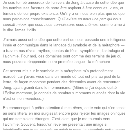
Je suis tombé amoureux de l’univers de Jung à cause de cette idée que
les nombreuses facettes de notre être aspirent à être connues, vues, et
témoins de leur propre existence. Qu’il y a en nous bien plus que ce que
nous percevons consciemment. Qu’
il existe en nous une part qui nous
connaît mieux que nous nous connaissons nous-mêmes,
comme aime à
le dire James Hollis.
J’aimais aussi cette idée que cette part de nous possède une intelligence
innée et communique dans le langage du symbole et de la métaphore —
à travers nos rêves, mythes, contes de fées, symptômes, l’astrologie et
l’alchimie. Pour moi, ces domaines sont comme des terrains de jeu où
nous pouvons réapprendre notre première langue : la métaphore.
Cet accent mis sur le symbole et la métaphore m’a profondément
marqué, car j’avais vécu dans un monde où tout est pris au pied de la
lettre, de façon monotone pendant des décennies avant de rencontrer
Jung, ayant grandi dans le mormonisme. (Même si j’ai depuis quitté
l’Église mormone, je connais de nombreux mormons nuancés dont la vie
n’est en rien
monotone
.)
En commençant à prêter attention à mes rêves, cette voix qui s’en tenait
au sens littéral en moi surgissait encore pour rejeter les images oniriques
qui me semblaient étranges. C’est alors que je me tournais vers
l’alchimie. Souvent, lorsqu’un rêve me présentait une image si
inhabituelle que
je ne pouvais en saisir le sens
, je cherchais cette image