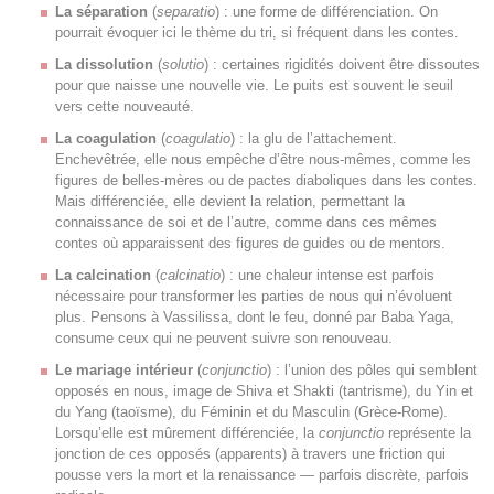
La séparation
(
separatio
) : une forme de différenciation. On
pourrait évoquer ici le thème du tri, si fréquent dans les contes.
La dissolution
(
solutio
) : certaines rigidités doivent être dissoutes
pour que naisse une nouvelle vie. Le puits est souvent le seuil
vers cette nouveauté.
La coagulation
(
coagulatio
) : la glu de l’attachement.
Enchevêtrée, elle nous empêche d’être nous-mêmes, comme les
figures de belles-mères ou de pactes diaboliques dans les contes.
Mais différenciée, elle devient la relation, permettant la
connaissance de soi et de l’autre, comme dans ces mêmes
contes où apparaissent des figures de guides ou de mentors.
La calcination
(
calcinatio
) : une chaleur intense est parfois
nécessaire pour transformer les parties de nous qui n’évoluent
plus. Pensons à Vassilissa, dont le feu, donné par Baba Yaga,
consume ceux qui ne peuvent suivre son renouveau.
Le mariage intérieur
(
conjunctio
) : l’union des pôles qui semblent
opposés en nous, image de Shiva et Shakti (tantrisme), du Yin et
du Yang (taoïsme), du Féminin et du Masculin (Grèce-Rome).
Lorsqu’elle est mûrement différenciée, la
conjunctio
représente la
jonction de ces opposés (apparents) à travers une friction qui
pousse vers la mort et la renaissance — parfois discrète, parfois