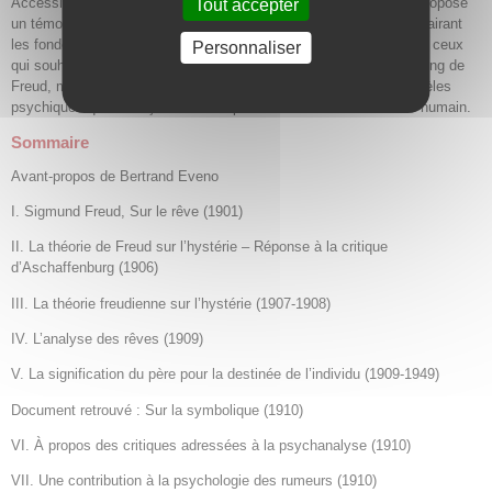
Accessible au lecteur curieux comme au spécialiste, ce recueil propose
Tout accepter
un témoignage vivant de l’histoire de la psychanalyse, tout en éclairant
les fondements de la démarche jungienne. Il s’adresse à celles et ceux
Personnaliser
qui souhaitent mieux comprendre ce qui rapproche et distingue Jung de
Freud, mais aussi à quiconque s’intéresse à la diversité des modèles
psychiques qui ont façonné la compréhension moderne de l’être humain.
Sommaire
Avant-propos de Bertrand Eveno
I. Sigmund Freud, Sur le rêve (1901)
II. La théorie de Freud sur l’hystérie – Réponse à la critique
d’Aschaffenburg (1906)
III. La théorie freudienne sur l’hystérie (1907-1908)
IV. L’analyse des rêves (1909)
V. La signification du père pour la destinée de l’individu (1909-1949)
Document retrouvé : Sur la symbolique (1910)
VI. À propos des critiques adressées à la psychanalyse (1910)
VII. Une contribution à la psychologie des rumeurs (1910)