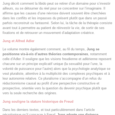
Jung décrit comment la libido peut se retirer d’un domaine pour s’investir
ailleurs, ou se détourner du réel pour se concentrer sur l’imaginaire. Il
affirme que les causes d’une névrose doivent souvent être cherchées
dans les conflits et les impasses du présent plutôt que dans un passé
parfois reconstruit ou fantasmé. Selon lui, la tâche de la thérapie consiste
avant tout à permettre au patient de réinvestir la vie, de sortir de ses
fixations et de retrouver un mouvement d’adaptation créatrice.
Jung et Alfred Adler
Le volume montre également comment, au fil du temps,
Jung se
positionne vis-à-vis d’autres théories contemporaines
, notamment
celle d’Adler. Il souligne que les visions freudienne et adlérienne reposent
chacune sur un principe explicatif unique (la sexualité pour l’une, la
volonté de puissance pour l’autre) alors que la psychologie analytique se
veut pluraliste, attentive à la multiplicité des complexes psychiques et à
leur autonomie relative. Ce pluralisme s’accompagne d’un refus du
réductionnisme causal au profit d’une perspective constructive et
prospective, orientée vers la question du devenir psychique plutôt que
vers la seule recherche des origines.
Jung souligne la stature historique de Freud
Dans les derniers textes, et tout particulièrement dans l’article
nécrologique qu’il consacre à Freud,
Jung adopte une distance