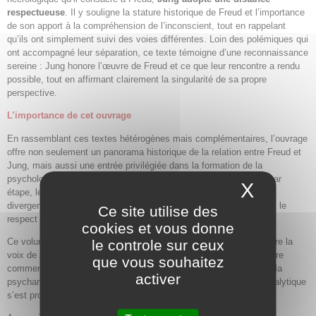
respectueuse
. Il y souligne la stature historique de Freud et l’importance
de son apport à la compréhension de l’inconscient, tout en rappelant
qu’ils ont simplement suivi des voies différentes. Loin des polémiques qui
ont accompagné leur séparation, ce texte témoigne d’une reconnaissance
sereine : Jung honore l’œuvre de Freud et ce que leur rencontre a rendu
possible, tout en affirmant clairement la singularité de sa propre
perspective.
L’importance de cet ouvrage
En rassemblant ces textes hétérogènes mais complémentaires, l’ouvrage
offre non seulement un panorama historique de la relation entre Freud et
Jung, mais aussi une entrée privilégiée dans la formation de la
psychologie analytique elle-même. On y voit se dessiner, étape par
X
Masque
étape, les continuités et les ruptures, les fidélités initiales, les
divergences théoriques, les tentatives de synthèse et, finalement, le
Ce site utilise des
respect mutuel qui marque les écrits tardifs.
cookies et vous donne
Ce volume constitue une ressource précieuse : il permet d’entendre la
le controle sur ceux
voix de Jung à différents moments de sa trajectoire, de comprendre
que vous souhaitez
comment sa pensée s’est développée en dialogue constant avec la
activer
psychanalyse freudienne, et de saisir comment la psychologie analytique
s’est progressivement affirmée comme sa propre voie.