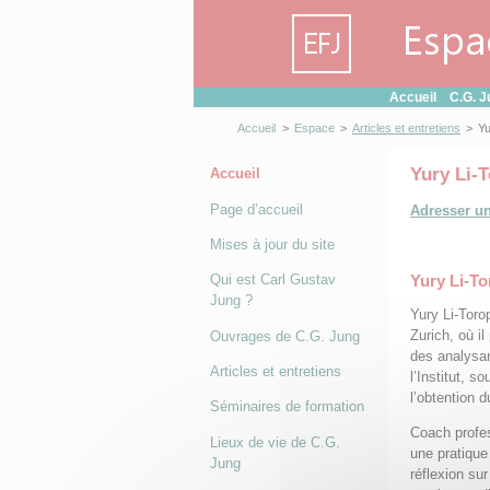
Panneau de gestion des cookies
Accueil
C.G. J
Accueil
>
Espace
>
Articles et entretiens
>
Yu
Yury Li-
Accueil
Page d’accueil
Adresser u
Mises à jour du site
Yury Li-T
Qui est Carl Gustav
Jung ?
Yury Li-Toro
Zurich, où il
Ouvrages de C.G. Jung
des analysan
Articles et entretiens
l’Institut, 
l’obtention 
Séminaires de formation
Coach profes
Lieux de vie de C.G.
une pratique
Jung
réflexion su