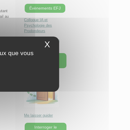
Évènements EFJ
utant
ail au
Colloque IA et
Psychologie des
Prodondeurs
Séminaire Le chemin
X
Masquer le bandeau 
d'individuation
ceux que vous
Une page au
hasard !
Me laisser guider
Interroger le