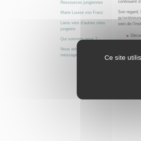
continuent d
Ressources jungiennes
Son regard, 
Marie Louise von Franz
qu’extérieur
Liens vers d’autres sites
sein de l’Ins
jungiens
Décou
Qui sommes nous ?
Écout
Nous adresser un
message
Ce site util