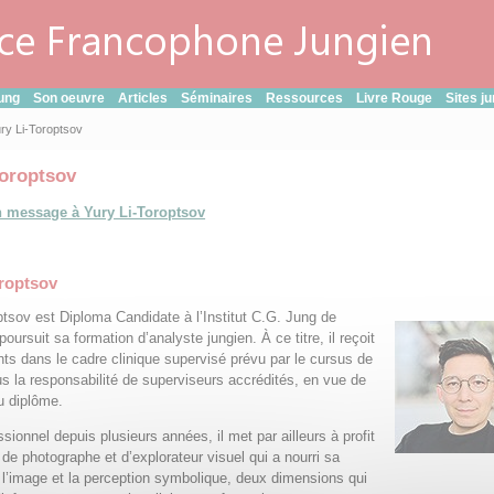
ung
Son oeuvre
Articles
Séminaires
Ressources
Livre Rouge
Sites j
ry Li-Toroptsov
Toroptsov
n message à Yury Li-Toroptsov
oroptsov
ptsov est Diploma Candidate à l’Institut C.G. Jung de
 poursuit sa formation d’analyste jungien. À ce titre, il reçoit
ts dans le cadre clinique supervisé prévu par le cursus de
sous la responsabilité de superviseurs accrédités, en vue de
du diplôme.
sionnel depuis plusieurs années, il met par ailleurs à profit
 de photographe et d’explorateur visuel qui a nourri sa
r l’image et la perception symbolique, deux dimensions qui