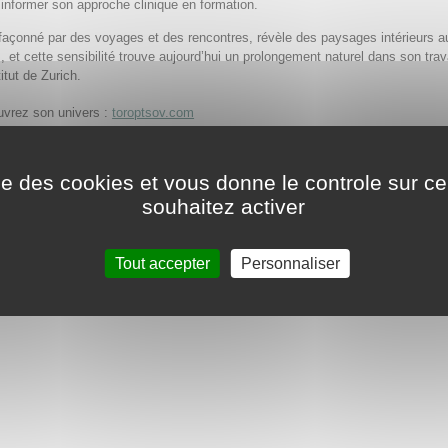
’informer son approche clinique en formation.
façonné par des voyages et des rencontres, révèle des paysages intérieurs a
s, et cette sensibilité trouve aujourd’hui un prolongement naturel dans son trav
titut de Zurich.
vrez son univers :
toroptsov.com
er l’
un des podcasts qui lui sont consacrés
sur le site Sur les traces de Jung
ise des cookies et vous donne le controle sur 
souhaitez activer
Tout accepter
Personnaliser