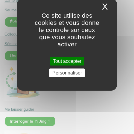
Dante et l'amour
X
Masque
Neurosciences, IA
Ce site utilise des
cookies et vous donne
Évènements EFJ
le controle sur ceux
Colloque IA et Psychologie des Prodondeurs
que vous souhaitez
activer
Séminaire Le chemin d'individuation
Une page au hasard !
Tout accepter
Personnaliser
Me laisser guider
Interroger le Yi Jing ?