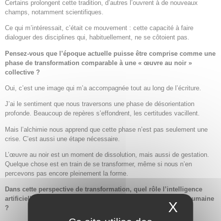
Certains prolongent cette tradition, d’autres l’ouvrent à de nouveaux
champs, notamment scientifiques.
Ce qui m’intéressait, c’était ce mouvement : cette capacité à faire
dialoguer des disciplines qui, habituellement, ne se côtoient pas.
Pensez-vous que l’époque actuelle puisse être comprise comme une
phase de transformation comparable à une « œuvre au noir »
collective ?
Oui, c’est une image qui m’a accompagnée tout au long de l’écriture.
J’ai le sentiment que nous traversons une phase de désorientation
profonde. Beaucoup de repères s’effondrent, les certitudes vacillent.
Mais l’alchimie nous apprend que cette phase n’est pas seulement une
crise. C’est aussi une étape nécessaire.
L’œuvre au noir est un moment de dissolution, mais aussi de gestation.
Quelque chose est en train de se transformer, même si nous n’en
percevons pas encore pleinement la forme.
Dans cette perspective de transformation, quel rôle l’intelligence
artificielle peut-elle jouer dans l’évolution de la conscience humaine
X
Masque
?